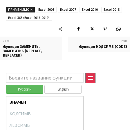
ЛОЖЬ
FALSE
ПРИМЕНИМО К
Excel 2003
Excel 2007
Excel 2010
Excel 2013
НЕ
NOT
Excel 365 (Excel 2016-2019)
ПЕРЕКЛЮЧ
SWITCH
ЕСЛИМН
IFS
Сюда
Туда
Функция ЗАМЕНИТЬ,
Функция КОДСИМВ (CODE)
Текстовые (Text)
ЗАМЕНИТЬБ (REPLACE,
UNICODE
UNICODE
REPLACEB)
БАТТЕКСТ
BAHTTEXT
ДЛСТР
LEN
Русский
English
ЗАМЕНИТЬ
REPLACE
ЗНАЧЕН
VALUE
КОДСИМВ
CODE
ЛЕВСИМВ
LEFT