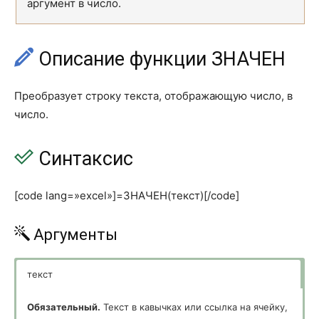
аргумент в число.
ДОХОДПОСЛНЕРЕГ
ODDLYIELD
ДОХОДСКИДКА
YIELDDISC
Описание функции ЗНАЧЕН
ИНОРМА
INTRATE
Преобразует строку текста, отображающую число, в
КПЕР
NPER
число.
МВСД
MIRR
Синтаксис
МДЛИТ
MDURATION
[code lang=»excel»]=ЗНАЧЕН(текст)[/code]
НАКОПДОХОД
ACCRINT
НАКОПДОХОДПОГАШ
ACCRINTM
Аргументы
НОМИНАЛ
NOMINAL
текст
ОБЩДОХОД
CUMPRINC
Обязательный.
Текст в кавычках или ссылка на ячейку,
ОБЩПЛАТ
CUMIPMT