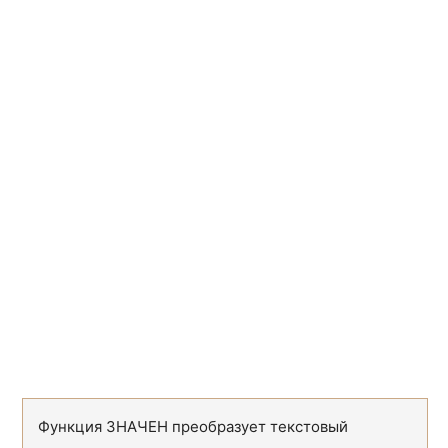
ВСД
IRR
ДАТАКУПОНДО
COUPPCD
ДАТАКУПОНПОСЛЕ
COUPNCD
ДДОБ
DDB
ДЛИТ
DURATION
ДНЕЙКУПОН
COUPDAYS
ДНЕЙКУПОНДО
COUPDAYBS
ДНЕЙКУПОНПОСЛЕ
COUPDAYSNC
ДОХОД
YIELD
ДОХОДКЧЕК
TBILLYIELD
ДОХОДПЕРВНЕРЕГ
ODDFYIELD
Функция ЗНАЧЕН преобразует текстовый
ДОХОДПОГАШ
YIELDMAT