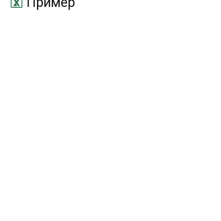
Пример
СКИДКА
DISC
СТАВКА
RATE
ФУО
DB
ЦЕНА
PRICE
ЦЕНАКЧЕК
TBILLPRICE
ЦЕНАПЕРВНЕРЕГ
ODDFPRICE
ЦЕНАПОГАШ
PRICEMAT
ЦЕНАПОСЛНЕРЕГ
ODDLPRICE
ЦЕНАСКИДКА
PRICEDISC
ЧИСЛКУПОН
COUPNUM
ЧИСТВНДОХ
XIRR