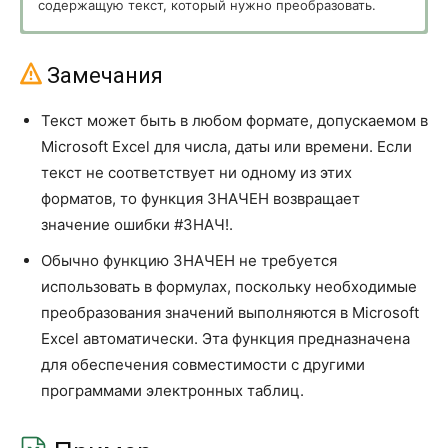
содержащую текст, который нужно преобразовать.
ОСПЛТ
PPMT
ПДЛИТ
PDURATION
Замечания
ПЛТ
PMT
Текст может быть в любом формате, допускаемом в
Microsoft Excel для числа, даты или времени. Если
ПОЛУЧЕНО
RECEIVED
текст не соответствует ни одному из этих
ПРОЦПЛАТ
ISPMT
форматов, то функция ЗНАЧЕН возвращает
значение ошибки #ЗНАЧ!.
ПРПЛТ
IPMT
Обычно функцию ЗНАЧЕН не требуется
ПС
PV
использовать в формулах, поскольку необходимые
ПУО
VDB
преобразования значений выполняются в Microsoft
Excel автоматически. Эта функция предназначена
РАВНОКЧЕК
TBILLEQ
для обеспечения совместимости с другими
РУБЛЬ.ДЕС
DOLLARDE
программами электронных таблиц.
РУБЛЬ.ДРОБЬ
DOLLARFR