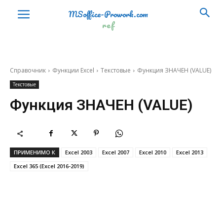
MSoffice-Prowork.com
ref
Справочник
Функции Excel
Текстовые
Функция ЗНАЧЕН (VALUE)
Текстовые
Финансовые (Financial)
Функция ЗНАЧЕН (VALUE)
АМОРУВ
AMORLINC
АМОРУМ
AMORDEGRC
АПЛ
SLN
ПРИМЕНИМО К
Excel 2003
Excel 2007
Excel 2010
Excel 2013
АСЧ
SYD
Excel 365 (Excel 2016-2019)
БЗРАСПИС
FVSCHEDULE
БС
FV