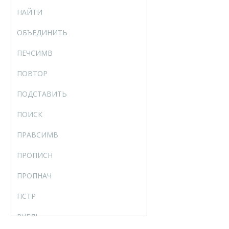
НАЙТИ
FIND
ОБЪЕДИНИТЬ
TEXTJOIN
ПЕЧСИМВ
CLEAN
ПОВТОР
REPT
ПОДСТАВИТЬ
SUBSTITUTE
ПОИСК
SEARCH
ПРАВСИМВ
RIGHT
ПРОПИСН
UPPER
ПРОПНАЧ
PROPER
ПСТР
MID
РУБЛЬ
DOLLAR