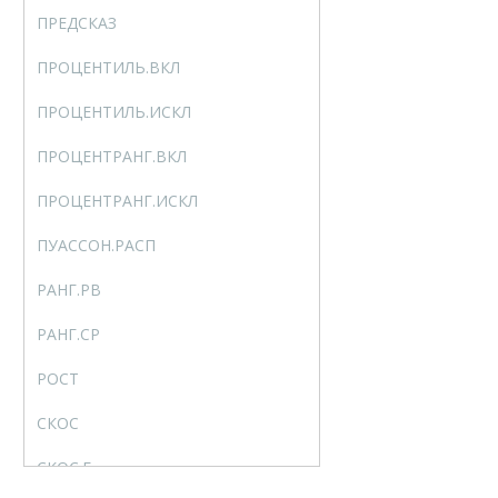
ПРЕДСКАЗ
FORECAST
ПРОЦЕНТИЛЬ.ВКЛ
PERCENTILE.INC
ПРОЦЕНТИЛЬ.ИСКЛ
PERCENTILE.EXC
ПРОЦЕНТРАНГ.ВКЛ
PERCENTRANK.INC
ПРОЦЕНТРАНГ.ИСКЛ
PERCENTRANK.EXC
ПУАССОН.РАСП
POISSON.DIST
РАНГ.РВ
RANK.EQ
РАНГ.СР
RANK.AVG
РОСТ
GROWTH
СКОС
SKEW
СКОС.Г
SKEW.P