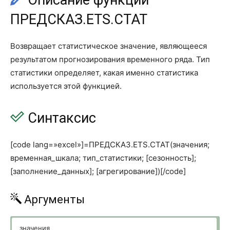
Описание функции
БЕТА.РАСП
BETA.DIST
ПРЕДСКАЗ.ETS.СТАТ
БИНОМ.ОБР
BINOM.INV
Возвращает статистическое значение, являющееся
БИНОМ.РАСП
BINOM.DIST
результатом прогнозирования временного ряда. Тип
БИНОМ.РАСП.ДИАП
BINOM.DIST.RANGE
статистики определяет, какая именно статистика
используется этой функцией.
ВЕЙБУЛЛ.РАСП
WEIBULL.DIST
ВЕРОЯТНОСТЬ
PROB
Синтаксис
ГАММА
GAMMA
[code lang=»excel»]=ПРЕДСКАЗ.ETS.СТАТ(значения;
ГАММА.ОБР
GAMMA.INV
временная_шкала; тип_статистики; [сезонность];
[заполнение_данных]; [агрегирование])[/code]
ГАММА.РАСП
GAMMA.DIST
ГАММАНЛОГ
GAMMALN
Аргументы
ГАММАНЛОГ.ТОЧН
GAMMALN.PRECISE
значения