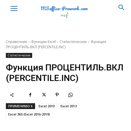
СУММПРОИЗВ
SUMPRODUCT
MSoffice-Prowork.com
ref
СУММРАЗНКВ
SUMX2MY2
СУММСУММКВ
SUMX2PY2
ФАКТР
FACT
Справочник
Функции Excel
Статистические
Функция
ПРОЦЕНТИЛЬ.ВКЛ (PERCENTILE.INC)
ЦЕЛОЕ
INT
Статистические
ЧАСТНОЕ
QUOTIENT
Функция ПРОЦЕНТИЛЬ.ВКЛ
ЧЁТН
EVEN
(PERCENTILE.INC)
ЧИСЛКОМБ
COMBIN
ЧИСЛКОМБА
COMBINA
ПРИМЕНИМО К
Excel 2010
Excel 2013
ОКРВВЕРХ
CEILING
Excel 365 (Excel 2016-2019)
ОКРВНИЗ
FLOOR