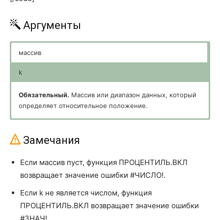
ГАММАНЛОГ.ТОЧН
GAMMALN.PRECISE
ГАУСС
GAUSS
Аргументы
ГИПЕРГЕОМ.РАСП
HYPGEOM.DIST
массив
ДИСП.В
VAR.S
k
ДИСП.Г
VAR.P
Обязательный.
Массив или диапазон данных, который
ДИСПА
VARA
определяет относительное положение.
ДИСПРА
VARPA
Обязательный.
Значение процентили в интервале от 0
до 1, включая эти числа.
Замечания
ДОВЕРИТ.НОРМ
CONFIDENCE.NORM
ДОВЕРИТ.СТЬЮДЕНТ
CONFIDENCE.T
Если массив пуст, функция ПРОЦЕНТИЛЬ.ВКЛ
возвращает значение ошибки #ЧИСЛО!.
КВАДРОТКЛ
DEVSQ
Если k не является числом, функция
КВАРТИЛЬ.ВКЛ
QUARTILE.INC
ПРОЦЕНТИЛЬ.ВКЛ возвращает значение ошибки
КВАРТИЛЬ.ИСКЛ
#ЗНАЧ!.
QUARTILE.EXC