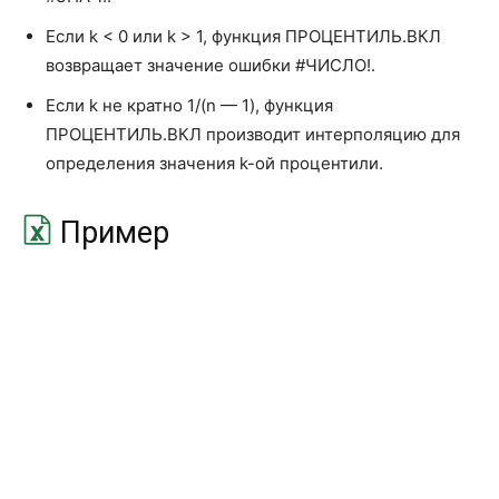
Если k < 0 или k > 1, функция ПРОЦЕНТИЛЬ.ВКЛ
КВПИРСОН
RSQ
возвращает значение ошибки #ЧИСЛО!.
КОВАРИАЦИЯ.В
COVARIANCE.S
Если k не кратно 1/(n — 1), функция
КОВАРИАЦИЯ.Г
COVARIANCE.P
ПРОЦЕНТИЛЬ.ВКЛ производит интерполяцию для
определения значения k-ой процентили.​
КОРРЕЛ
CORREL
ЛГРФПРИБЛ
LOGEST
Пример
ЛИНЕЙН
LINEST
ЛОГНОРМ.ОБР
LOGNORM.INV
ЛОГНОРМ.РАСП
LOGNORM.DIST
МАКС
MAX
МАКСА
MAXA
МАКСЕСЛИ
MAXIFS