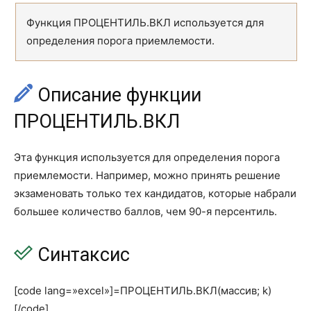
БЕТА.ОБР
BETA.INV
Функция ПРОЦЕНТИЛЬ.ВКЛ используется для
БЕТА.РАСП
BETA.DIST
определения порога приемлемости.
БИНОМ.ОБР
BINOM.INV
Описание функции
БИНОМ.РАСП
BINOM.DIST
ПРОЦЕНТИЛЬ.ВКЛ
БИНОМ.РАСП.ДИАП
BINOM.DIST.RANGE
ВЕЙБУЛЛ.РАСП
WEIBULL.DIST
Эта функция используется для определения порога
приемлемости. Например, можно принять решение
ВЕРОЯТНОСТЬ
PROB
экзаменовать только тех кандидатов, которые набрали
ГАММА
GAMMA
большее количество баллов, чем 90-я персентиль.
ГАММА.ОБР
GAMMA.INV
Синтаксис
ГАММА.РАСП
GAMMA.DIST
ГАММАНЛОГ
GAMMALN
[code lang=»excel»]=ПРОЦЕНТИЛЬ.ВКЛ(массив; k)
[/code]