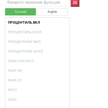
ПРЕДСКАЗ.ЛИНЕЙН
FORECAST.LINEAR
Русский
English
ПРЕДСКАЗ
FORECAST
ПРОЦЕНТИЛЬ.ВКЛ
PERCENTILE.INC
ПРОЦЕНТИЛЬ.ИСКЛ
PERCENTILE.EXC
ПРОЦЕНТРАНГ.ВКЛ
PERCENTRANK.INC
ПРОЦЕНТРАНГ.ИСКЛ
PERCENTRANK.EXC
ПУАССОН.РАСП
POISSON.DIST
РАНГ.РВ
RANK.EQ
РАНГ.СР
RANK.AVG
РОСТ
GROWTH
СКОС
SKEW