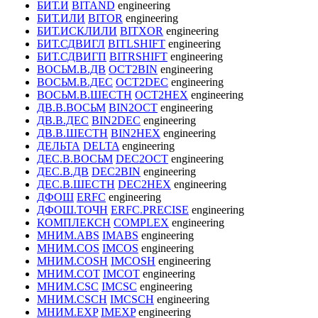
БИТ.И
BITAND
engineering
БИТ.ИЛИ
BITOR
engineering
БИТ.ИСКЛИЛИ
BITXOR
engineering
БИТ.СДВИГЛ
BITLSHIFT
engineering
БИТ.СДВИГП
BITRSHIFT
engineering
ВОСЬМ.В.ДВ
OCT2BIN
engineering
ВОСЬМ.В.ДЕС
OCT2DEC
engineering
ВОСЬМ.В.ШЕСТН
OCT2HEX
engineering
ДВ.В.ВОСЬМ
BIN2OCT
engineering
ДВ.В.ДЕС
BIN2DEC
engineering
ДВ.В.ШЕСТН
BIN2HEX
engineering
ДЕЛЬТА
DELTA
engineering
ДЕС.В.ВОСЬМ
DEC2OCT
engineering
ДЕС.В.ДВ
DEC2BIN
engineering
ДЕС.В.ШЕСТН
DEC2HEX
engineering
ДФОШ
ERFC
engineering
ДФОШ.ТОЧН
ERFC.PRECISE
engineering
КОМПЛЕКСН
COMPLEX
engineering
МНИМ.ABS
IMABS
engineering
МНИМ.COS
IMCOS
engineering
МНИМ.COSH
IMCOSH
engineering
МНИМ.COT
IMCOT
engineering
МНИМ.CSC
IMCSC
engineering
МНИМ.CSCH
IMCSCH
engineering
МНИМ.EXP
IMEXP
engineering