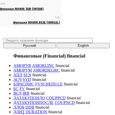
Сюда
Функция МНИМ.TAN (IMTAN)
Туда
Функция МНИМ.ВЕЩ (IMREAL)
Русский
English
Финансовые (Financial)
financial
АМОРУВ
AMORLINC
financial
АМОРУМ
AMORDEGRC
financial
АПЛ
SLN
financial
АСЧ
SYD
financial
БЗРАСПИС
FVSCHEDULE
financial
БС
FV
financial
ВСД
IRR
financial
ДАТАКУПОНДО
COUPPCD
financial
ДАТАКУПОНПОСЛЕ
COUPNCD
financial
ДДОБ
DDB
financial
ДЛИТ
DURATION
financial