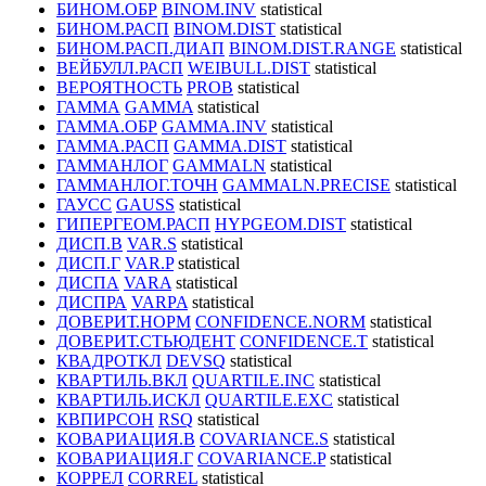
БИНОМ.ОБР
BINOM.INV
statistical
БИНОМ.РАСП
BINOM.DIST
statistical
БИНОМ.РАСП.ДИАП
BINOM.DIST.RANGE
statistical
ВЕЙБУЛЛ.РАСП
WEIBULL.DIST
statistical
ВЕРОЯТНОСТЬ
PROB
statistical
ГАММА
GAMMA
statistical
ГАММА.ОБР
GAMMA.INV
statistical
ГАММА.РАСП
GAMMA.DIST
statistical
ГАММАНЛОГ
GAMMALN
statistical
ГАММАНЛОГ.ТОЧН
GAMMALN.PRECISE
statistical
ГАУСС
GAUSS
statistical
ГИПЕРГЕОМ.РАСП
HYPGEOM.DIST
statistical
ДИСП.В
VAR.S
statistical
ДИСП.Г
VAR.P
statistical
ДИСПА
VARA
statistical
ДИСПРА
VARPA
statistical
ДОВЕРИТ.НОРМ
CONFIDENCE.NORM
statistical
ДОВЕРИТ.СТЬЮДЕНТ
CONFIDENCE.T
statistical
КВАДРОТКЛ
DEVSQ
statistical
КВАРТИЛЬ.ВКЛ
QUARTILE.INC
statistical
КВАРТИЛЬ.ИСКЛ
QUARTILE.EXC
statistical
КВПИРСОН
RSQ
statistical
КОВАРИАЦИЯ.В
COVARIANCE.S
statistical
КОВАРИАЦИЯ.Г
COVARIANCE.P
statistical
КОРРЕЛ
CORREL
statistical