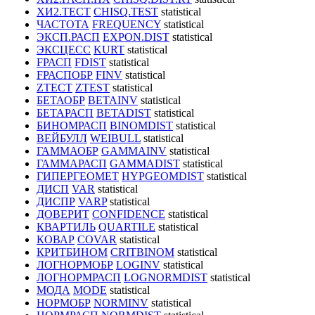
ХИ2.ТЕСТ
CHISQ.TEST
statistical
ЧАСТОТА
FREQUENCY
statistical
ЭКСП.РАСП
EXPON.DIST
statistical
ЭКСЦЕСС
KURT
statistical
FРАСП
FDIST
statistical
FРАСПОБР
FINV
statistical
ZТЕСТ
ZTEST
statistical
БЕТАОБР
BETAINV
statistical
БЕТАРАСП
BETADIST
statistical
БИНОМРАСП
BINOMDIST
statistical
ВЕЙБУЛЛ
WEIBULL
statistical
ГАММАОБР
GAMMAINV
statistical
ГАММАРАСП
GAMMADIST
statistical
ГИПЕРГЕОМЕТ
HYPGEOMDIST
statistical
ДИСП
VAR
statistical
ДИСПР
VARP
statistical
ДОВЕРИТ
CONFIDENCE
statistical
КВАРТИЛЬ
QUARTILE
statistical
КОВАР
COVAR
statistical
КРИТБИНОМ
CRITBINOM
statistical
ЛОГНОРМОБР
LOGINV
statistical
ЛОГНОРМРАСП
LOGNORMDIST
statistical
МОДА
MODE
statistical
НОРМОБР
NORMINV
statistical