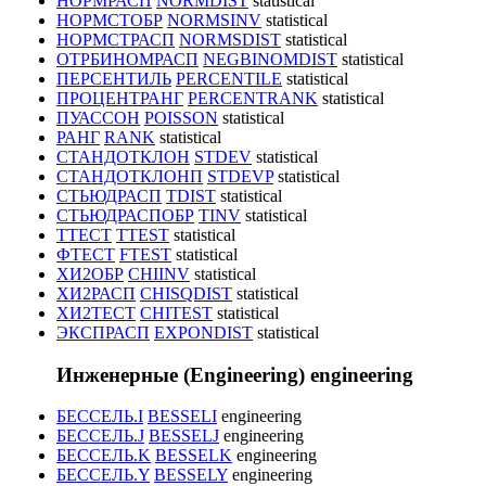
НОРМРАСП
NORMDIST
statistical
НОРМСТОБР
NORMSINV
statistical
НОРМСТРАСП
NORMSDIST
statistical
ОТРБИНОМРАСП
NEGBINOMDIST
statistical
ПЕРСЕНТИЛЬ
PERCENTILE
statistical
ПРОЦЕНТРАНГ
PERCENTRANK
statistical
ПУАССОН
POISSON
statistical
РАНГ
RANK
statistical
СТАНДОТКЛОН
STDEV
statistical
СТАНДОТКЛОНП
STDEVP
statistical
СТЬЮДРАСП
TDIST
statistical
СТЬЮДРАСПОБР
TINV
statistical
ТТЕСТ
TTEST
statistical
ФТЕСТ
FTEST
statistical
ХИ2ОБР
CHIINV
statistical
ХИ2РАСП
CHISQDIST
statistical
ХИ2ТЕСТ
CHITEST
statistical
ЭКСПРАСП
EXPONDIST
statistical
Инженерные (Engineering)
engineering
БЕССЕЛЬ.I
BESSELI
engineering
БЕССЕЛЬ.J
BESSELJ
engineering
БЕССЕЛЬ.K
BESSELK
engineering
БЕССЕЛЬ.Y
BESSELY
engineering