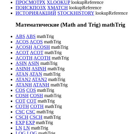
ПРОСМОТРХ
XLOOKUP
lookupReference
ПОИСКПОЗХ
XMATCH
lookupReference
ИСТОРИЯАКЦИЙ
STOCKHISTORY
lookupReference
Математические (Math and Trig)
mathTrig
ABS
ABS
mathTrig
ACOS
ACOS
mathTrig
ACOSH
ACOSH
mathTrig
ACOT
ACOT
mathTrig
ACOTH
ACOTH
mathTrig
ASIN
ASIN
mathTrig
ASINH
ASINH
mathTrig
ATAN
ATAN
mathTrig
ATAN2
ATAN2
mathTrig
ATANH
ATANH
mathTrig
COS
COS
mathTrig
COSH
COSH
mathTrig
COT
COT
mathTrig
COTH
COTH
mathTrig
CSC
CSC
mathTrig
CSCH
CSCH
mathTrig
EXP
EXP
mathTrig
LN
LN
mathTrig
LOG
LOG
mathTrig