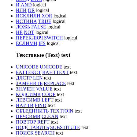
И
AND
logical
ИЛИ
OR
logical
ИСКЛИЛИ
XOR
logical
ИСТИНА
TRUE
logical
ЛОЖЬ
FALSE
logical
НЕ
NOT
logical
ПЕРЕКЛЮЧ
SWITCH
logical
ЕСЛИМН
IFS
logical
Текстовые (Text)
text
UNICODE
UNICODE
text
БАТТЕКСТ
BAHTTEXT
text
ДЛСТР
LEN
text
ЗАМЕНИТЬ
REPLACE
text
ЗНАЧЕН
VALUE
text
КОДСИМВ
CODE
text
ЛЕВСИМВ
LEFT
text
НАЙТИ
FIND
text
ОБЪЕДИНИТЬ
TEXTJOIN
text
ПЕЧСИМВ
CLEAN
text
ПОВТОР
REPT
text
ПОДСТАВИТЬ
SUBSTITUTE
text
ПОИСК
SEARCH
text