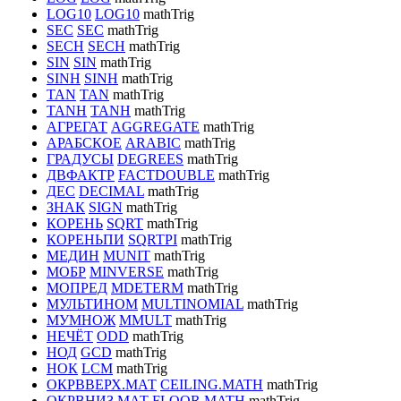
LOG10
LOG10
mathTrig
SEC
SEC
mathTrig
SECH
SECH
mathTrig
SIN
SIN
mathTrig
SINH
SINH
mathTrig
TAN
TAN
mathTrig
TANH
TANH
mathTrig
АГРЕГАТ
AGGREGATE
mathTrig
АРАБСКОЕ
ARABIC
mathTrig
ГРАДУСЫ
DEGREES
mathTrig
ДВФАКТР
FACTDOUBLE
mathTrig
ДЕС
DECIMAL
mathTrig
ЗНАК
SIGN
mathTrig
КОРЕНЬ
SQRT
mathTrig
КОРЕНЬПИ
SQRTPI
mathTrig
МЕДИН
MUNIT
mathTrig
МОБР
MINVERSE
mathTrig
МОПРЕД
MDETERM
mathTrig
МУЛЬТИНОМ
MULTINOMIAL
mathTrig
МУМНОЖ
MMULT
mathTrig
НЕЧЁТ
ODD
mathTrig
НОД
GCD
mathTrig
НОК
LCM
mathTrig
ОКРВВЕРХ.МАТ
CEILING.MATH
mathTrig
ОКРВНИЗ.МАТ
FLOOR.MATH
mathTrig