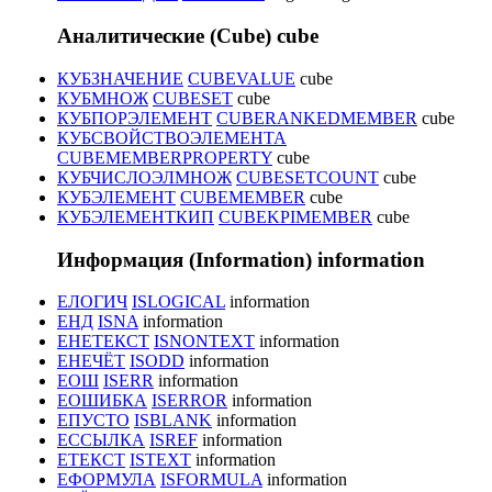
Аналитические (Cube)
cube
КУБЗНАЧЕНИЕ
CUBEVALUE
cube
КУБМНОЖ
CUBESET
cube
КУБПОРЭЛЕМЕНТ
CUBERANKEDMEMBER
cube
КУБСВОЙСТВОЭЛЕМЕНТА
CUBEMEMBERPROPERTY
cube
КУБЧИСЛОЭЛМНОЖ
CUBESETCOUNT
cube
КУБЭЛЕМЕНТ
CUBEMEMBER
cube
КУБЭЛЕМЕНТКИП
CUBEKPIMEMBER
cube
Информация (Information)
information
ЕЛОГИЧ
ISLOGICAL
information
ЕНД
ISNA
information
ЕНЕТЕКСТ
ISNONTEXT
information
ЕНЕЧЁТ
ISODD
information
ЕОШ
ISERR
information
ЕОШИБКА
ISERROR
information
ЕПУСТО
ISBLANK
information
ЕССЫЛКА
ISREF
information
ЕТЕКСТ
ISTEXT
information
ЕФОРМУЛА
ISFORMULA
information