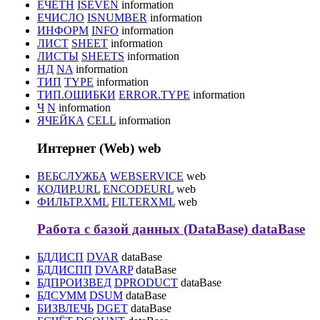
ЕЧЁТН
ISEVEN
information
ЕЧИСЛО
ISNUMBER
information
ИНФОРМ
INFO
information
ЛИСТ
SHEET
information
ЛИСТЫ
SHEETS
information
НД
NA
information
ТИП
TYPE
information
ТИП.ОШИБКИ
ERROR.TYPE
information
Ч
N
information
ЯЧЕЙКА
CELL
information
Интернет (Web)
web
ВЕБСЛУЖБА
WEBSERVICE
web
КОДИР.URL
ENCODEURL
web
ФИЛЬТР.XML
FILTERXML
web
Работа с базой данных (DataBase)
dataBase
БДДИСП
DVAR
dataBase
БДДИСПП
DVARP
dataBase
БДПРОИЗВЕД
DPRODUCT
dataBase
БДСУММ
DSUM
dataBase
БИЗВЛЕЧЬ
DGET
dataBase