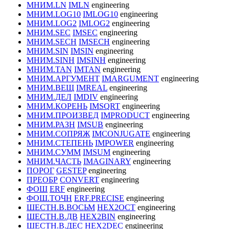
МНИМ.LN
IMLN
engineering
МНИМ.LOG10
IMLOG10
engineering
МНИМ.LOG2
IMLOG2
engineering
МНИМ.SEC
IMSEC
engineering
МНИМ.SECH
IMSECH
engineering
МНИМ.SIN
IMSIN
engineering
МНИМ.SINH
IMSINH
engineering
МНИМ.TAN
IMTAN
engineering
МНИМ.АРГУМЕНТ
IMARGUMENT
engineering
МНИМ.ВЕЩ
IMREAL
engineering
МНИМ.ДЕЛ
IMDIV
engineering
МНИМ.КОРЕНЬ
IMSQRT
engineering
МНИМ.ПРОИЗВЕД
IMPRODUCT
engineering
МНИМ.РАЗН
IMSUB
engineering
МНИМ.СОПРЯЖ
IMCONJUGATE
engineering
МНИМ.СТЕПЕНЬ
IMPOWER
engineering
МНИМ.СУММ
IMSUM
engineering
МНИМ.ЧАСТЬ
IMAGINARY
engineering
ПОРОГ
GESTEP
engineering
ПРЕОБР
CONVERT
engineering
ФОШ
ERF
engineering
ФОШ.ТОЧН
ERF.PRECISE
engineering
ШЕСТН.В.ВОСЬМ
HEX2OCT
engineering
ШЕСТН.В.ДВ
HEX2BIN
engineering
ШЕСТН.В.ДЕС
HEX2DEC
engineering