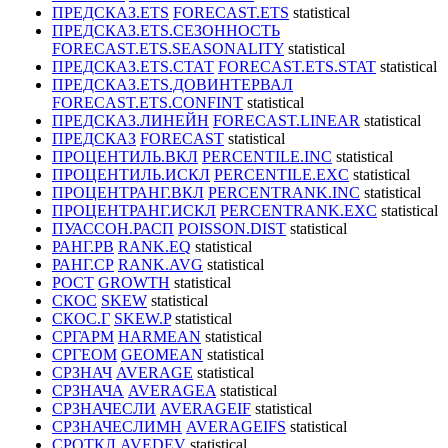
ПРЕДСКАЗ.ETS
FORECAST.ETS
statistical
ПРЕДСКАЗ.ETS.СЕЗОННОСТЬ
FORECAST.ETS.SEASONALITY
statistical
ПРЕДСКАЗ.ETS.СТАТ
FORECAST.ETS.STAT
statistical
ПРЕДСКАЗ.ЕTS.ДОВИНТЕРВАЛ
FORECAST.ETS.CONFINT
statistical
ПРЕДСКАЗ.ЛИНЕЙН
FORECAST.LINEAR
statistical
ПРЕДСКАЗ
FORECAST
statistical
ПРОЦЕНТИЛЬ.ВКЛ
PERCENTILE.INC
statistical
ПРОЦЕНТИЛЬ.ИСКЛ
PERCENTILE.EXC
statistical
ПРОЦЕНТРАНГ.ВКЛ
PERCENTRANK.INC
statistical
ПРОЦЕНТРАНГ.ИСКЛ
PERCENTRANK.EXC
statistical
ПУАССОН.РАСП
POISSON.DIST
statistical
РАНГ.РВ
RANK.EQ
statistical
РАНГ.СР
RANK.AVG
statistical
РОСТ
GROWTH
statistical
СКОС
SKEW
statistical
СКОС.Г
SKEW.P
statistical
СРГАРМ
HARMEAN
statistical
СРГЕОМ
GEOMEAN
statistical
СРЗНАЧ
AVERAGE
statistical
СРЗНАЧА
AVERAGEA
statistical
СРЗНАЧЕСЛИ
AVERAGEIF
statistical
СРЗНАЧЕСЛИМН
AVERAGEIFS
statistical
СРОТКЛ
AVEDEV
statistical