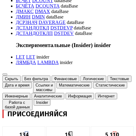
БСЧЁТ
DCOUNT
dataBase
БСЧЁТА
DCOUNTA
dataBase
ДМАКС
DMAX
dataBase
ДМИН
DMIN
dataBase
ДСРЗНАЧ
DAVERAGE
dataBase
ДСТАНДОТКЛ
DSTDEVP
dataBase
ДСТАНДОТКЛП
DSTDEV
dataBase
Экспериментальные (Insider)
insider
LET
LET
insider
ЛЯМБДА
LAMBDA
insider
Скрыть
Без фильтра
Финансовые
Логические
Текстовые
Дата и время
Ссылки и
Математические
Статистические
массивы
Инженерные
Аналитические
Информация
Интернет
Работа с
Insider
базой данных
ПРИСОЕДИНЯЙСЯ
134
15
5,110