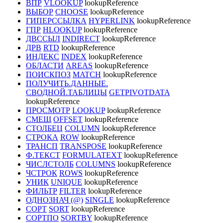
ВПР
VLOOKUP
lookupReference
ВЫБОР
CHOOSE
lookupReference
ГИПЕРССЫЛКА
HYPERLINK
lookupReference
ГПР
HLOOKUP
lookupReference
ДВССЫЛ
INDIRECT
lookupReference
ДРВ
RTD
lookupReference
ИНДЕКС
INDEX
lookupReference
ОБЛАСТИ
AREAS
lookupReference
ПОИСКПОЗ
MATCH
lookupReference
ПОЛУЧИТЬ.ДАННЫЕ.
СВОДНОЙ.ТАБЛИЦЫ
GETPIVOTDATA
lookupReference
ПРОСМОТР
LOOKUP
lookupReference
СМЕЩ
OFFSET
lookupReference
СТОЛБЕЦ
COLUMN
lookupReference
СТРОКА
ROW
lookupReference
ТРАНСП
TRANSPOSE
lookupReference
Ф.ТЕКСТ
FORMULATEXT
lookupReference
ЧИСЛСТОЛБ
COLUMNS
lookupReference
ЧСТРОК
ROWS
lookupReference
УНИК
UNIQUE
lookupReference
ФИЛЬТР
FILTER
lookupReference
ОДНОЗНАЧ (@)
SINGLE
lookupReference
СОРТ
SORT
lookupReference
СОРТПО
SORTBY
lookupReference