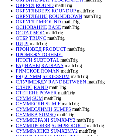
ОКРУГЛ
ROUND
mathTrig
ОКРУГЛВВЕРХ
ROUNDUP
mathTrig
ОКРУГЛВНИЗ
ROUNDDOWN
mathTrig
ОКРУГЛТ
MROUND
mathTrig
ОСНОВАНИЕ
BASE
mathTrig
ОСТАТ
MOD
mathTrig
ОТБР
TRUNC
mathTrig
ПИ
PI
mathTrig
ПРОИЗВЕД
PRODUCT
mathTrig
ПРОМЕЖУТОЧНЫЕ.
ИТОГИ
SUBTOTAL
mathTrig
РАДИАНЫ
RADIANS
mathTrig
РИМСКОЕ
ROMAN
mathTrig
РЯД.СУММ
SERIESSUM
mathTrig
СЛУЧМЕЖДУ
RANDBETWEEN
mathTrig
СЛЧИС
RAND
mathTrig
СТЕПЕНЬ
POWER
mathTrig
СУММ
SUM
mathTrig
СУММЕСЛИ
SUMIF
mathTrig
СУММЕСЛИМН
SUMIFS
mathTrig
СУММКВ
SUMSQ
mathTrig
СУММКВРАЗН
SUMXMY2
mathTrig
СУММПРОИЗВ
SUMPRODUCT
mathTrig
СУММРАЗНКВ
SUMX2MY2
mathTrig