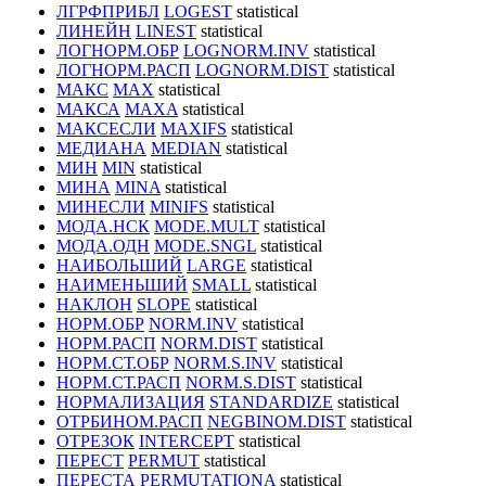
ЛГРФПРИБЛ
LOGEST
statistical
ЛИНЕЙН
LINEST
statistical
ЛОГНОРМ.ОБР
LOGNORM.INV
statistical
ЛОГНОРМ.РАСП
LOGNORM.DIST
statistical
МАКС
MAX
statistical
МАКСА
MAXA
statistical
МАКСЕСЛИ
MAXIFS
statistical
МЕДИАНА
MEDIAN
statistical
МИН
MIN
statistical
МИНА
MINA
statistical
МИНЕСЛИ
MINIFS
statistical
МОДА.НСК
MODE.MULT
statistical
МОДА.ОДН
MODE.SNGL
statistical
НАИБОЛЬШИЙ
LARGE
statistical
НАИМЕНЬШИЙ
SMALL
statistical
НАКЛОН
SLOPE
statistical
НОРМ.ОБР
NORM.INV
statistical
НОРМ.РАСП
NORM.DIST
statistical
НОРМ.СТ.ОБР
NORM.S.INV
statistical
НОРМ.СТ.РАСП
NORM.S.DIST
statistical
НОРМАЛИЗАЦИЯ
STANDARDIZE
statistical
ОТРБИНОМ.РАСП
NEGBINOM.DIST
statistical
ОТРЕЗОК
INTERCEPT
statistical
ПЕРЕСТ
PERMUT
statistical
ПЕРЕСТА
PERMUTATIONA
statistical