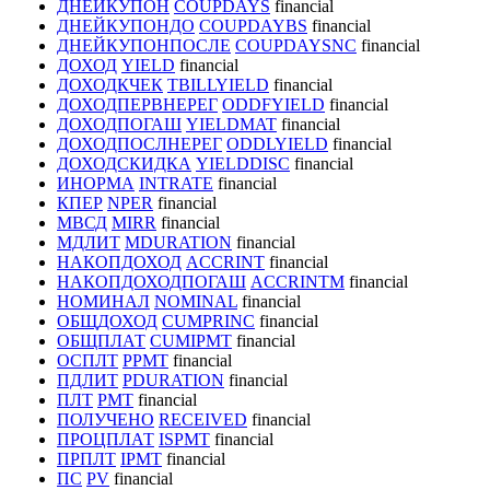
ДНЕЙКУПОН
COUPDAYS
financial
ДНЕЙКУПОНДО
COUPDAYBS
financial
ДНЕЙКУПОНПОСЛЕ
COUPDAYSNC
financial
ДОХОД
YIELD
financial
ДОХОДКЧЕК
TBILLYIELD
financial
ДОХОДПЕРВНЕРЕГ
ODDFYIELD
financial
ДОХОДПОГАШ
YIELDMAT
financial
ДОХОДПОСЛНЕРЕГ
ODDLYIELD
financial
ДОХОДСКИДКА
YIELDDISC
financial
ИНОРМА
INTRATE
financial
КПЕР
NPER
financial
МВСД
MIRR
financial
МДЛИТ
MDURATION
financial
НАКОПДОХОД
ACCRINT
financial
НАКОПДОХОДПОГАШ
ACCRINTM
financial
НОМИНАЛ
NOMINAL
financial
ОБЩДОХОД
CUMPRINC
financial
ОБЩПЛАТ
CUMIPMT
financial
ОСПЛТ
PPMT
financial
ПДЛИТ
PDURATION
financial
ПЛТ
PMT
financial
ПОЛУЧЕНО
RECEIVED
financial
ПРОЦПЛАТ
ISPMT
financial
ПРПЛТ
IPMT
financial
ПС
PV
financial