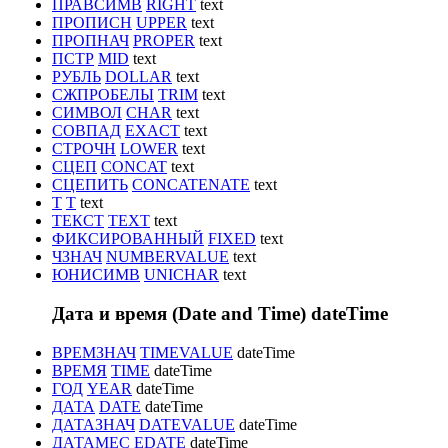
ПРАВСИМВ
RIGHT
text
ПРОПИСН
UPPER
text
ПРОПНАЧ
PROPER
text
ПСТР
MID
text
РУБЛЬ
DOLLAR
text
СЖПРОБЕЛЫ
TRIM
text
СИМВОЛ
CHAR
text
СОВПАД
EXACT
text
СТРОЧН
LOWER
text
СЦЕП
CONCAT
text
СЦЕПИТЬ
CONCATENATE
text
Т
T
text
ТЕКСТ
TEXT
text
ФИКСИРОВАННЫЙ
FIXED
text
ЧЗНАЧ
NUMBERVALUE
text
ЮНИСИМВ
UNICHAR
text
Дата и время (Date and Time)
dateTime
ВРЕМЗНАЧ
TIMEVALUE
dateTime
ВРЕМЯ
TIME
dateTime
ГОД
YEAR
dateTime
ДАТА
DATE
dateTime
ДАТАЗНАЧ
DATEVALUE
dateTime
ДАТАМЕС
EDATE
dateTime