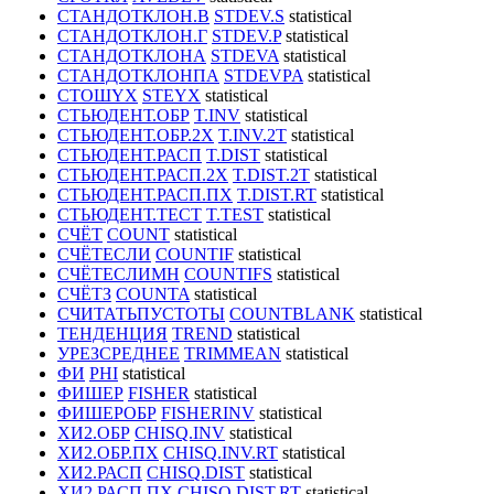
СТАНДОТКЛОН.В
STDEV.S
statistical
СТАНДОТКЛОН.Г
STDEV.P
statistical
СТАНДОТКЛОНА
STDEVA
statistical
СТАНДОТКЛОНПА
STDEVPA
statistical
СТОШYX
STEYX
statistical
СТЬЮДЕНТ.ОБР
T.INV
statistical
СТЬЮДЕНТ.ОБР.2X
T.INV.2T
statistical
СТЬЮДЕНТ.РАСП
T.DIST
statistical
СТЬЮДЕНТ.РАСП.2X
T.DIST.2T
statistical
СТЬЮДЕНТ.РАСП.ПX
T.DIST.RT
statistical
СТЬЮДЕНТ.ТЕСТ
T.TEST
statistical
СЧЁТ
COUNT
statistical
СЧЁТЕСЛИ
COUNTIF
statistical
СЧЁТЕСЛИМН
COUNTIFS
statistical
СЧЁТЗ
COUNTA
statistical
СЧИТАТЬПУСТОТЫ
COUNTBLANK
statistical
ТЕНДЕНЦИЯ
TREND
statistical
УРЕЗСРЕДНЕЕ
TRIMMEAN
statistical
ФИ
PHI
statistical
ФИШЕР
FISHER
statistical
ФИШЕРОБР
FISHERINV
statistical
ХИ2.ОБР
CHISQ.INV
statistical
ХИ2.ОБР.ПХ
CHISQ.INV.RT
statistical
ХИ2.РАСП
CHISQ.DIST
statistical
ХИ2.РАСП.ПХ
CHISQ.DIST.RT
statistical