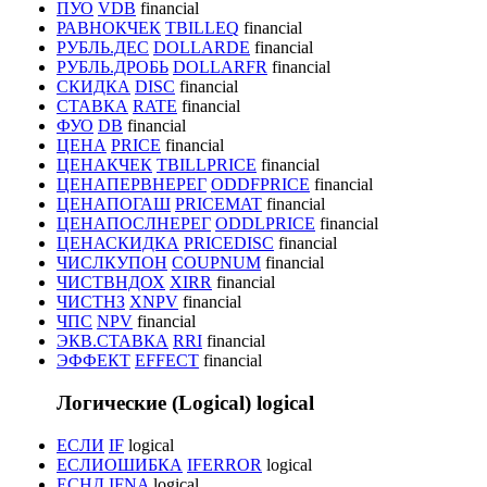
ПУО
VDB
financial
РАВНОКЧЕК
TBILLEQ
financial
РУБЛЬ.ДЕС
DOLLARDE
financial
РУБЛЬ.ДРОБЬ
DOLLARFR
financial
СКИДКА
DISC
financial
СТАВКА
RATE
financial
ФУО
DB
financial
ЦЕНА
PRICE
financial
ЦЕНАКЧЕК
TBILLPRICE
financial
ЦЕНАПЕРВНЕРЕГ
ODDFPRICE
financial
ЦЕНАПОГАШ
PRICEMAT
financial
ЦЕНАПОСЛНЕРЕГ
ODDLPRICE
financial
ЦЕНАСКИДКА
PRICEDISC
financial
ЧИСЛКУПОН
COUPNUM
financial
ЧИСТВНДОХ
XIRR
financial
ЧИСТНЗ
XNPV
financial
ЧПС
NPV
financial
ЭКВ.СТАВКА
RRI
financial
ЭФФЕКТ
EFFECT
financial
Логические (Logical)
logical
ЕСЛИ
IF
logical
ЕСЛИОШИБКА
IFERROR
logical
ЕСНД
IFNA
logical