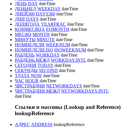
ДЕНЬ
DAY
dateTime
ДЕНЬНЕД
WEEKDAY
dateTime
ДНЕЙ360
DAYS360
dateTime
ДНИ
DAYS
dateTime
ДОЛЯГОДА
YEARFRAC
dateTime
КОНМЕСЯЦА
EOMONTH
dateTime
МЕСЯЦ
MONTH
dateTime
МИНУТЫ
MINUTE
dateTime
НОМНЕДЕЛИ
WEEKNUM
dateTime
НОМНЕДЕЛИ.ISO
ISOWEEKNUM
dateTime
РАБДЕНЬ
WORKDAY
dateTime
РАБДЕНЬ.МЕЖД
WORKDAY.INTL
dateTime
СЕГОДНЯ
TODAY
dateTime
СЕКУНДЫ
SECOND
dateTime
ТДАТА
NOW
dateTime
ЧАС
HOUR
dateTime
ЧИСТРАБДНИ
NETWORKDAYS
dateTime
ЧИСТРАБДНИ.МЕЖД
NETWORKDAYS.INTL
dateTime
Ссылки и массивы (Lookup and Reference)
lookupReference
АДРЕС
ADDRESS
lookupReference