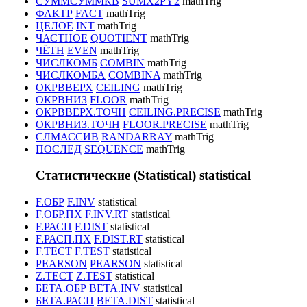
СУММСУММКВ
SUMX2PY2
mathTrig
ФАКТР
FACT
mathTrig
ЦЕЛОЕ
INT
mathTrig
ЧАСТНОЕ
QUOTIENT
mathTrig
ЧЁТН
EVEN
mathTrig
ЧИСЛКОМБ
COMBIN
mathTrig
ЧИСЛКОМБА
COMBINA
mathTrig
ОКРВВЕРХ
CEILING
mathTrig
ОКРВНИЗ
FLOOR
mathTrig
ОКРВВЕРХ.ТОЧН
CEILING.PRECISE
mathTrig
ОКРВНИЗ.ТОЧН
FLOOR.PRECISE
mathTrig
СЛМАССИВ
RANDARRAY
mathTrig
ПОСЛЕД
SEQUENCE
mathTrig
Статистические (Statistical)
statistical
F.ОБР
F.INV
statistical
F.ОБР.ПХ
F.INV.RT
statistical
F.РАСП
F.DIST
statistical
F.РАСП.ПХ
F.DIST.RT
statistical
F.ТЕСТ
F.TEST
statistical
PEARSON
PEARSON
statistical
Z.ТЕСТ
Z.TEST
statistical
БЕТА.ОБР
BETA.INV
statistical
БЕТА.РАСП
BETA.DIST
statistical