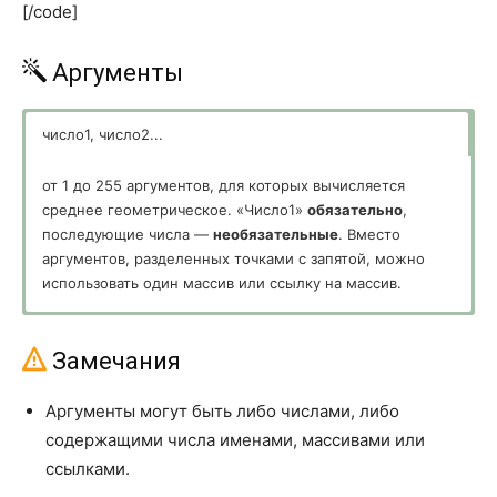
[/code]
ДИСП.Г
VAR.P
Аргументы
ДИСПА
VARA
ДИСПРА
VARPA
число1, число2...
ДОВЕРИТ.НОРМ
CONFIDENCE.NORM
от 1 до 255 аргументов, для которых вычисляется
среднее геометрическое. «Число1»
обязательно
,
ДОВЕРИТ.СТЬЮДЕНТ
CONFIDENCE.T
последующие числа —
необязательные
. Вместо
КВАДРОТКЛ
DEVSQ
аргументов, разделенных точками с запятой, можно
использовать один массив или ссылку на массив.
КВАРТИЛЬ.ВКЛ
QUARTILE.INC
КВАРТИЛЬ.ИСКЛ
QUARTILE.EXC
Замечания
КВПИРСОН
RSQ
Аргументы могут быть либо числами, либо
КОВАРИАЦИЯ.В
COVARIANCE.S
содержащими числа именами, массивами или
ссылками.
КОВАРИАЦИЯ.Г
COVARIANCE.P