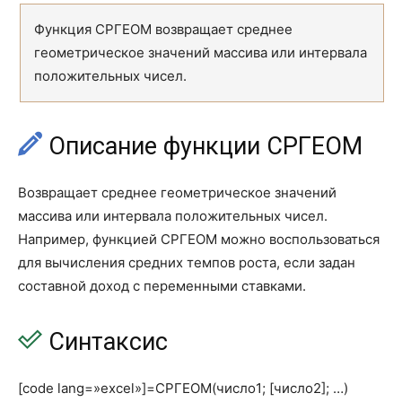
БИНОМ.РАСП
BINOM.DIST
Функция СРГЕОМ возвращает среднее
БИНОМ.РАСП.ДИАП
BINOM.DIST.RANGE
геометрическое значений массива или интервала
ВЕЙБУЛЛ.РАСП
WEIBULL.DIST
положительных чисел.
ВЕРОЯТНОСТЬ
PROB
Описание функции СРГЕОМ
ГАММА
GAMMA
ГАММА.ОБР
GAMMA.INV
Возвращает среднее геометрическое значений
массива или интервала положительных чисел.
ГАММА.РАСП
GAMMA.DIST
Например, функцией СРГЕОМ можно воспользоваться
ГАММАНЛОГ
GAMMALN
для вычисления средних темпов роста, если задан
составной доход с переменными ставками.
ГАММАНЛОГ.ТОЧН
GAMMALN.PRECISE
ГАУСС
GAUSS
Синтаксис
ГИПЕРГЕОМ.РАСП
HYPGEOM.DIST
[code lang=»excel»]=СРГЕОМ(число1; [число2]; …)
ДИСП.В
VAR.S