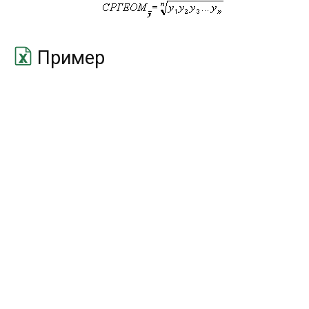
МИНЕСЛИ
MINIFS
МОДА.НСК
MODE.MULT
Пример
МОДА.ОДН
MODE.SNGL
НАИБОЛЬШИЙ
LARGE
НАИМЕНЬШИЙ
SMALL
НАКЛОН
SLOPE
НОРМ.ОБР
NORM.INV
НОРМ.РАСП
NORM.DIST
НОРМ.СТ.ОБР
NORM.S.INV
НОРМ.СТ.РАСП
NORM.S.DIST
НОРМАЛИЗАЦИЯ
STANDARDIZE