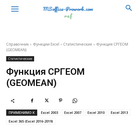
ФАКТР
FACT
MSoffice-Prowork.com
ЦЕЛОЕ
INT
ref
ЧАСТНОЕ
QUOTIENT
ЧЁТН
EVEN
Справочник
Функции Excel
Статистические
Функция СРГЕОМ
(GEOMEAN)
ЧИСЛКОМБ
COMBIN
Статистические
ЧИСЛКОМБА
COMBINA
Функция СРГЕОМ
ОКРВВЕРХ
CEILING
(GEOMEAN)
ОКРВНИЗ
FLOOR
ОКРВВЕРХ.ТОЧН
CEILING.PRECISE
ОКРВНИЗ.ТОЧН
FLOOR.PRECISE
ПРИМЕНИМО К
Excel 2003
Excel 2007
Excel 2010
Excel 2013
Excel 365 (Excel 2016-2019)
СЛМАССИВ
RANDARRAY
ПОСЛЕД
SEQUENCE