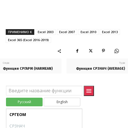
ПРОЦЕНТИЛЬ.ИСКЛ
PERCENTILE.EXC
ПРОЦЕНТРАНГ.ВКЛ
PERCENTRANK.INC
ПРОЦЕНТРАНГ.ИСКЛ
PERCENTRANK.EXC
ПРИМЕНИМО К
Excel 2003
Excel 2007
Excel 2010
Excel 2013
ПУАССОН.РАСП
POISSON.DIST
Excel 365 (Excel 2016-2019)
РАНГ.РВ
RANK.EQ
РАНГ.СР
RANK.AVG
Сюда
Туда
РОСТ
GROWTH
Функция СРГАРМ (HARMEAN)
Функция СРЗНАЧ (AVERAGE)
СКОС
SKEW
СКОС.Г
SKEW.P
Русский
English
СРГАРМ
HARMEAN
СРГЕОМ
GEOMEAN
СРЗНАЧ
AVERAGE