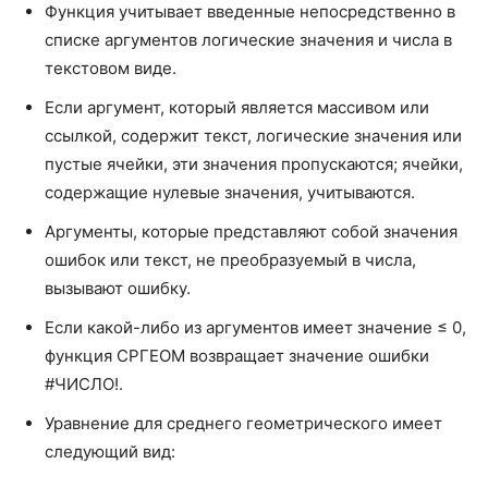
Функция учитывает введенные непосредственно в
КОРРЕЛ
CORREL
списке аргументов логические значения и числа в
текстовом виде.
ЛГРФПРИБЛ
LOGEST
Если аргумент, который является массивом или
ЛИНЕЙН
LINEST
ссылкой, содержит текст, логические значения или
ЛОГНОРМ.ОБР
LOGNORM.INV
пустые ячейки, эти значения пропускаются; ячейки,
содержащие нулевые значения, учитываются.
ЛОГНОРМ.РАСП
LOGNORM.DIST
Аргументы, которые представляют собой значения
МАКС
MAX
ошибок или текст, не преобразуемый в числа,
МАКСА
вызывают ошибку.
MAXA
Если какой-либо из аргументов имеет значение ≤ 0,
МАКСЕСЛИ
MAXIFS
функция СРГЕОМ возвращает значение ошибки
МЕДИАНА
MEDIAN
#ЧИСЛО!.
МИН
MIN
Уравнение для среднего геометрического имеет
следующий вид:
МИНА
MINA