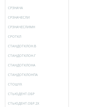
СРЗНАЧА
AVERAGEA
СРЗНАЧЕСЛИ
AVERAGEIF
СРЗНАЧЕСЛИМН
AVERAGEIFS
СРОТКЛ
AVEDEV
СТАНДОТКЛОН.В
STDEV.S
СТАНДОТКЛОН.Г
STDEV.P
СТАНДОТКЛОНА
STDEVA
СТАНДОТКЛОНПА
STDEVPA
СТОШYX
STEYX
СТЬЮДЕНТ.ОБР
T.INV
СТЬЮДЕНТ.ОБР.2X
T.INV.2T