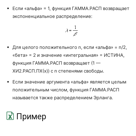
Если «альфа» = 1, функция ГАММА.РАСП возвращает
СЛУЧМЕЖДУ
RANDBETWEEN
экспоненциальное распределение:
СЛЧИС
RAND
СТЕПЕНЬ
POWER
Для целого положительного n, если «альфа» = n/2,
СУММ
SUM
«бета» = 2 и значение «интегральная» = ИСТИНА,
СУММЕСЛИ
SUMIF
функция ГАММА.РАСП возвращает (1 —
ХИ2.РАСП.ПХ(x)) с n степенями свободы.
СУММЕСЛИМН
SUMIFS
Если значение аргумента «альфа» является целым
СУММКВ
SUMSQ
положительным числом, функция ГАММА.РАСП
СУММКВРАЗН
SUMXMY2
называется также распределением Эрланга.
СУММПРОИЗВ
SUMPRODUCT
Пример
СУММРАЗНКВ
SUMX2MY2
СУММСУММКВ
SUMX2PY2