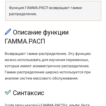
TAN
TAN
Функция ГАММА.РАСП возвращает гамма-
распределение.
TANH
TANH
АГРЕГАТ
AGGREGATE
Описание функции
АРАБСКОЕ
ARABIC
ГАММА.РАСП
ГРАДУСЫ
DEGREES
Возвращает гамма-распределение. Эту функцию
ДВФАКТР
FACTDOUBLE
можно использовать для изучения переменных,
ДЕС
DECIMAL
которые имеют асимметричное распределение.
Гамма-распределение широко используется при
ЗНАК
SIGN
анализе систем массового обслуживания.
КОРЕНЬ
SQRT
Синтаксис
КОРЕНЬПИ
SQRTPI
МЕДИН
MUNIT
[code lang=»excel»]=ГАММА.РАСП(x; альфа; бета;