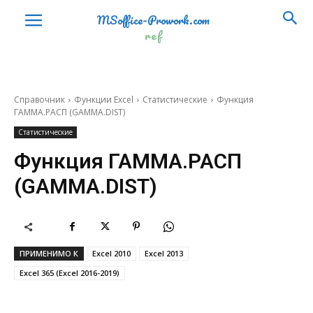
ACOS
ACOS
MSoffice-Prowork.com
ref
ACOSH
ACOSH
ACOT
ACOT
ACOTH
ACOTH
Справочник
Функции Excel
Статистические
Функция
ГАММА.РАСП (GAMMA.DIST)
ASIN
ASIN
Статистические
ASINH
ASINH
Функция ГАММА.РАСП
ATAN
ATAN
(GAMMA.DIST)
ATAN2
ATAN2
ATANH
ATANH
ПРИМЕНИМО К
Excel 2010
Excel 2013
COS
COS
Excel 365 (Excel 2016-2019)
COSH
COSH
COT
COT