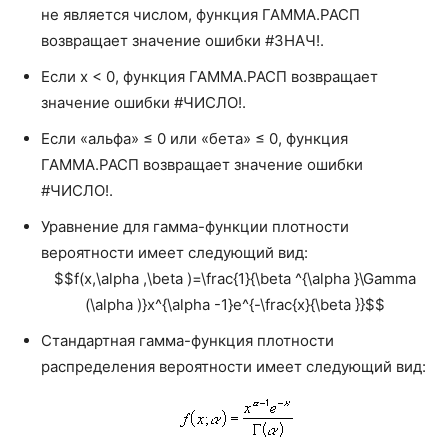
не является числом, функция ГАММА.РАСП
ОКРУГЛВНИЗ
ROUNDDOWN
ЛОЖЬ, возвращается функция плотности
возвращает значение ошибки #ЗНАЧ!.
распределения.вероятности.
ОКРУГЛТ
MROUND
Если x < 0, функция ГАММА.РАСП возвращает
ОСНОВАНИЕ
BASE
значение ошибки #ЧИСЛО!.
ОСТАТ
MOD
Если «альфа» ≤ 0 или «бета» ≤ 0, функция
ГАММА.РАСП возвращает значение ошибки
ОТБР
TRUNC
#ЧИСЛО!.
ПИ
PI
Уравнение для гамма-функции плотности
вероятности имеет следующий вид:
ПРОИЗВЕД
PRODUCT
$$f(x,\alpha ,\beta )=\frac{1}{\beta ^{\alpha }\Gamma
ПРОМЕЖУТОЧНЫЕ.
(\alpha )}x^{\alpha -1}e^{-\frac{x}{\beta }}$$
ИТОГИ
SUBTOTAL
Стандартная гамма-функция плотности
РАДИАНЫ
RADIANS
распределения вероятности имеет следующий вид:
РИМСКОЕ
ROMAN
РЯД.СУММ
SERIESSUM