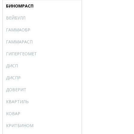
БИНОМРАСП
BINOMDIST
ВЕЙБУЛЛ
WEIBULL
ГАММАОБР
GAMMAINV
ГАММАРАСП
GAMMADIST
ГИПЕРГЕОМЕТ
HYPGEOMDIST
ДИСП
VAR
ДИСПР
VARP
ДОВЕРИТ
CONFIDENCE
КВАРТИЛЬ
QUARTILE
КОВАР
COVAR
КРИТБИНОМ
CRITBINOM