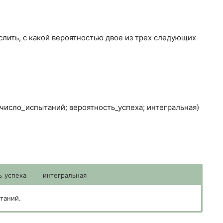
ть, с какой вероятностью двое из трех следующих
число_испытаний; вероятность_успеха; интегральная)
ь_успеха
интегральная
таний.
спытаний.
о испытания.
деляющее форму функции. Если аргумент «интегральная»