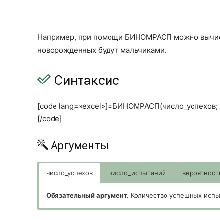
Например, при помощи БИНОМРАСП можно вычисли
новорожденных будут мальчиками.
Синтаксис
[code lang=»excel»]=БИНОМРАСП(число_успехов; 
[/code]
Аргументы
число_успехов
число_испытаний
вероятност
Обязательный аргумент.
Количество успешных испы
Обязательный аргумент.
Обязательный аргумент.
Обязательный аргумент.
Количество независимых и
Вероятность успеха каждог
Логическое значение, опре