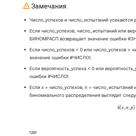
имеет значение
ИСТИНА
, функция БИНОМРАСП возвр
Замечания
вероятность того, что число успешных испытаний бу
этот аргумент имеет значение
ЛОЖЬ
, то возвращаетс
Число_успехов и число_испытаний усекаются 
число успешных испытаний будет равно значению ар
Если число_успехов, число_испытаний или вер
БИНОМРАСП возвращает значение ошибки #ЗН
Если число_успехов < 0 или число_успехов >
значение ошибки #ЧИСЛО!.
Если вероятность_успеха < 0 или вероятность
ошибки #ЧИСЛО!.
Если x = число_успехов, n = число_испытаний и
биномиального распределения выглядит след
где