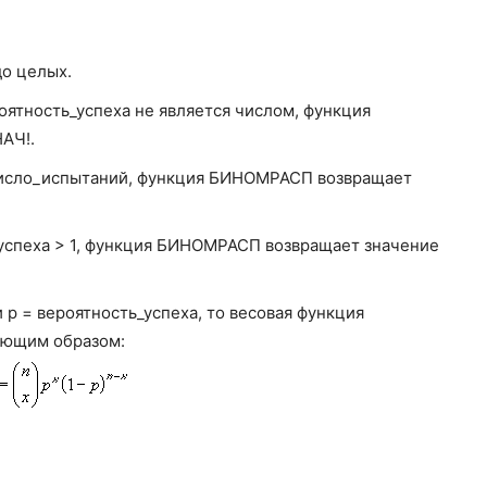
ащает интегральную функцию распределения, т. е.
дет не меньше значения аргумента «число_успехов»; если
я функция вероятностной меры, т. е. вероятность того, что
до целых.
гумента «число_успехов».
оятность_успеха не является числом, функция
АЧ!.
 число_испытаний, функция БИНОМРАСП возвращает
_успеха > 1, функция БИНОМРАСП возвращает значение
 p = вероятность_успеха, то весовая функция
ующим образом: