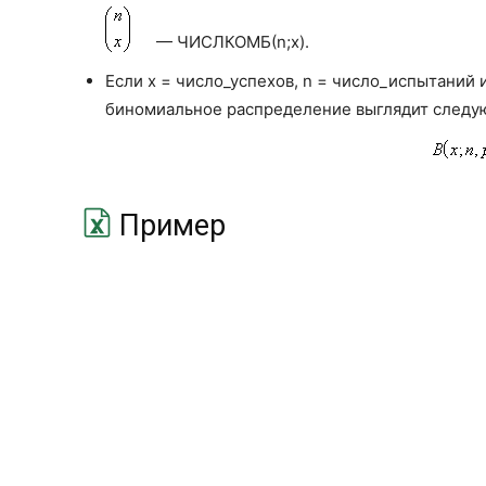
— ЧИСЛКОМБ(n;x).
Если x = число_успехов, n = число_испытаний 
биномиальное распределение выглядит следу
Пример