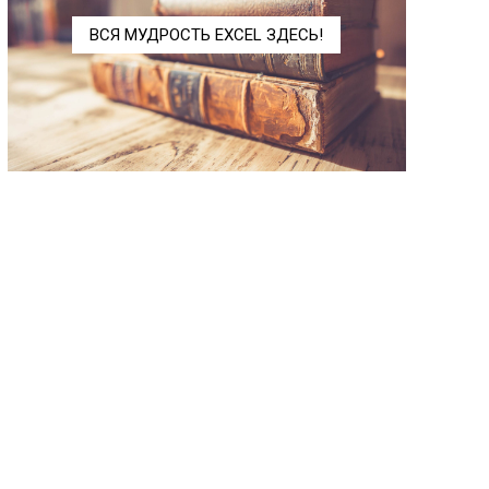
РАНГ
RANK
ВСЯ МУДРОСТЬ EXCEL ЗДЕСЬ!
СТАНДОТКЛОН
STDEV
СТАНДОТКЛОНП
STDEVP
СТЬЮДРАСП
TDIST
СТЬЮДРАСПОБР
TINV
ТТЕСТ
TTEST
ФТЕСТ
FTEST
ХИ2ОБР
CHIINV
ХИ2РАСП
CHISQDIST
ХИ2ТЕСТ
CHITEST
ЭКСПРАСП
EXPONDIST
Инженерные (Engineering)