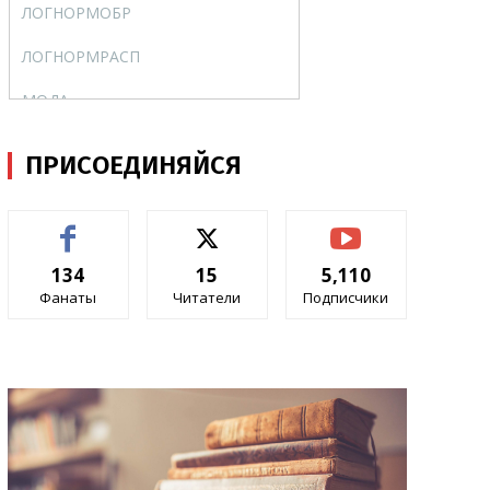
ЛОГНОРМОБР
LOGINV
ЛОГНОРМРАСП
LOGNORMDIST
МОДА
MODE
НОРМОБР
NORMINV
ПРИСОЕДИНЯЙСЯ
НОРМРАСП
NORMDIST
НОРМСТОБР
NORMSINV
134
15
5,110
НОРМСТРАСП
NORMSDIST
Фанаты
Читатели
Подписчики
ОТРБИНОМРАСП
NEGBINOMDIST
ПЕРСЕНТИЛЬ
PERCENTILE
ПРОЦЕНТРАНГ
PERCENTRANK
ПУАССОН
POISSON