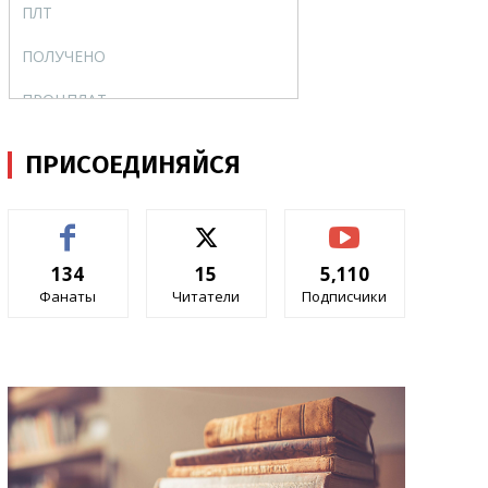
ПЛТ
PMT
ПОЛУЧЕНО
RECEIVED
ПРОЦПЛАТ
ISPMT
ПРПЛТ
IPMT
ПРИСОЕДИНЯЙСЯ
ПС
PV
ПУО
VDB
134
15
5,110
РАВНОКЧЕК
TBILLEQ
Фанаты
Читатели
Подписчики
РУБЛЬ.ДЕС
DOLLARDE
РУБЛЬ.ДРОБЬ
DOLLARFR
СКИДКА
DISC
СТАВКА
RATE