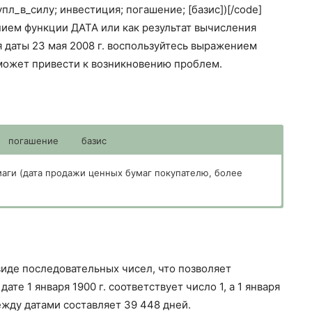
пл_в_силу; инвестиция; погашение; [базис])[/code]
ием функции ДАТА или как результат вычисления
я даты 23 мая 2008 г. воспользуйтесь выражением
о может привести к возникновению проблем.
погашение
базис
маги (дата продажи ценных бумаг покупателю, более
ей.
г. Эта дата определяет момент, когда истекает срок
е бумаги.
ь получена на момент погашения ценных бумаг.
60
 виде последовательных чисел, что позволяет
те 1 января 1900 г. соответствует число 1, а 1 января
ежду датами составляет 39 448 дней.