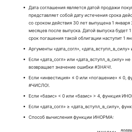
4
Европейский 30/360
Дата соглашения является датой продажи поку
представляет собой дату истечения срока дей
со сроком действия 30 лет выпущена 1 января 
месяцев после выпуска. Датой выпуска будет 1 я
срок погашения такой облигации наступит 1 янва
Аргументы «дата_согл», «дата_вступл_в_силу» 
Если «дата_согл» или «дата_вступл_в_силу» н
возвращает значение ошибки #ЗНАЧ!.
Если «инвестиция» ≤ 0 или «погашение» ≤ 0,
#ЧИСЛО!.
Если «базис» < 0 или «базис» > 4, функция И
Если «дата_согл» ≥ «дата_вступл_в_силу», ф
Способ вычисления функции ИНОРМА: