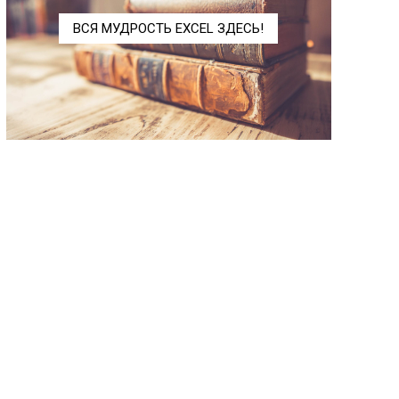
ФУО
DB
ВСЯ МУДРОСТЬ EXCEL ЗДЕСЬ!
ЦЕНА
PRICE
ЦЕНАКЧЕК
TBILLPRICE
ЦЕНАПЕРВНЕРЕГ
ODDFPRICE
ЦЕНАПОГАШ
PRICEMAT
ЦЕНАПОСЛНЕРЕГ
ODDLPRICE
ЦЕНАСКИДКА
PRICEDISC
ЧИСЛКУПОН
COUPNUM
ЧИСТВНДОХ
XIRR
ЧИСТНЗ
XNPV
ЧПС
NPV
ЭКВ.СТАВКА
RRI