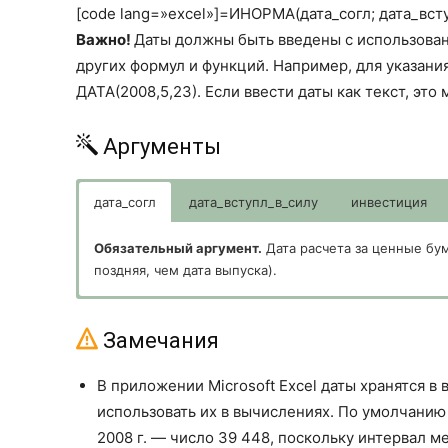
[code lang=»excel»]=ИНОРМА(дата_согл; дата_всту
Важно!
Даты должны быть введены с использован
других формул и функций. Например, для указани
ДАТА(2008,5,23). Если ввести даты как текст, эт
Аргументы
дата_согл
дата_вступл_в_силу
инвестиция
Обязательный аргумент.
Дата расчета за ценные бу
поздняя, чем дата выпуска).
Обязательный аргумент.
Обязательный аргумент.
Обязательный аргумент.
Необязательный.
Используемый способ подсчета дн
Срок погашения ценных бума
Объем инвестиции в ценны
Сумма, которая должна быт
действия ценных бумаг.
Базис
Способ вычисления дня
Замечания
0 или опущен
Американский (NASD) 30/3
В приложении Microsoft Excel даты хранятся в
1
Фактический/фактический
использовать их в вычислениях. По умолчанию да
2
Фактический/360
2008 г. — число 39 448, поскольку интервал м
3
Фактический/365