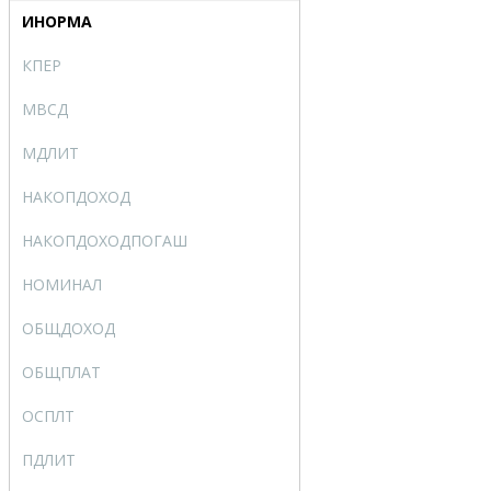
ИНОРМА
INTRATE
КПЕР
NPER
МВСД
MIRR
МДЛИТ
MDURATION
НАКОПДОХОД
ACCRINT
НАКОПДОХОДПОГАШ
ACCRINTM
НОМИНАЛ
NOMINAL
ОБЩДОХОД
CUMPRINC
ОБЩПЛАТ
CUMIPMT
ОСПЛТ
PPMT
ПДЛИТ
PDURATION