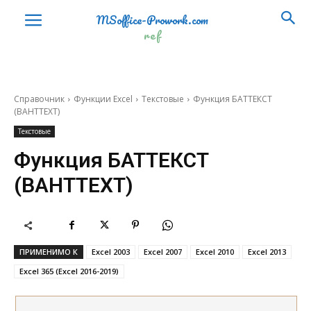
MSoffice-Prowork.com
ref
Финансовые (Financial)
АМОРУВ
AMORLINC
Справочник
Функции Excel
Текстовые
Функция БАТТЕКСТ
(BAHTTEXT)
АМОРУМ
AMORDEGRC
Текстовые
АПЛ
SLN
Функция БАТТЕКСТ
АСЧ
SYD
(BAHTTEXT)
БЗРАСПИС
FVSCHEDULE
БС
FV
ВСД
IRR
ПРИМЕНИМО К
Excel 2003
Excel 2007
Excel 2010
Excel 2013
Excel 365 (Excel 2016-2019)
ДАТАКУПОНДО
COUPPCD
ДАТАКУПОНПОСЛЕ
COUPNCD