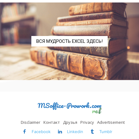
СОВПАД
EXACT
СТРОЧН
LOWER
СЦЕП
CONCAT
СЦЕПИТЬ
CONCATENATE
ВСЯ МУДРОСТЬ EXCEL ЗДЕСЬ!
Т
T
ТЕКСТ
TEXT
ФИКСИРОВАННЫЙ
FIXED
ЧЗНАЧ
NUMBERVALUE
ЮНИСИМВ
UNICHAR
MSoffice-Prowork.com
ref
Дата и время (Date and Time)
ВРЕМЗНАЧ
TIMEVALUE
Disclaimer
Контакт
Друзья
Privacy
Advertisement
ВРЕМЯ
TIME
Facebook
Linkedin
Tumblr