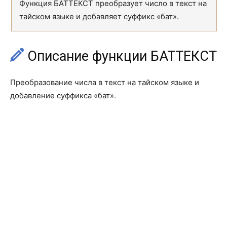
Функция БАТТЕКСТ преобразует число в текст на
тайском языке и добавляет суффикс «бат».
ДДОБ
DDB
ДЛИТ
DURATION
Описание функции БАТТЕКСТ
ДНЕЙКУПОН
COUPDAYS
ДНЕЙКУПОНДО
COUPDAYBS
Преобразование числа в текст на тайском языке и
добавление суффикса «бат».
ДНЕЙКУПОНПОСЛЕ
COUPDAYSNC
ДОХОД
YIELD
ДОХОДКЧЕК
TBILLYIELD
ДОХОДПЕРВНЕРЕГ
ODDFYIELD
ДОХОДПОГАШ
YIELDMAT
ДОХОДПОСЛНЕРЕГ
ODDLYIELD
ДОХОДСКИДКА
YIELDDISC