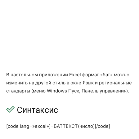
ИНОРМА
INTRATE
КПЕР
NPER
МВСД
MIRR
МДЛИТ
MDURATION
НАКОПДОХОД
ACCRINT
НАКОПДОХОДПОГАШ
ACCRINTM
В настольном приложении Excel формат «бат» можно
изменить на другой стиль в окне Язык и региональные
НОМИНАЛ
NOMINAL
стандарты (меню Windows Пуск, Панель управления).
ОБЩДОХОД
CUMPRINC
ОБЩПЛАТ
CUMIPMT
Синтаксис
ОСПЛТ
PPMT
[code lang=»excel»]=БАТТЕКСТ(число)[/code]
ПДЛИТ
PDURATION