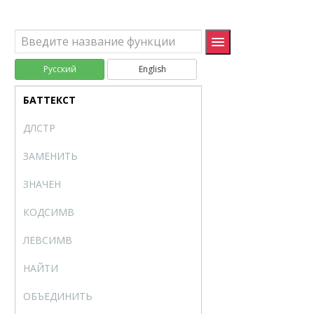
ПЕРЕКЛЮЧ
SWITCH
ЕСЛИМН
IFS
Текстовые (Text)
Русский
English
UNICODE
UNICODE
БАТТЕКСТ
BAHTTEXT
ДЛСТР
LEN
ЗАМЕНИТЬ
REPLACE
ЗНАЧЕН
VALUE
КОДСИМВ
CODE
ЛЕВСИМВ
LEFT
НАЙТИ
FIND
ОБЪЕДИНИТЬ
TEXTJOIN