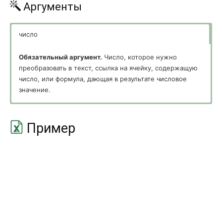
Аргументы
ПЛТ
PMT
ПОЛУЧЕНО
RECEIVED
число
ПРОЦПЛАТ
ISPMT
Обязательный аргумент.
Число, которое нужно
ПРПЛТ
преобразовать в текст, ссылка на ячейку, содержащую
IPMT
число, или формула, дающая в результате числовое
ПС
PV
значение.
ПУО
VDB
Пример
РАВНОКЧЕК
TBILLEQ
РУБЛЬ.ДЕС
DOLLARDE
РУБЛЬ.ДРОБЬ
DOLLARFR
СКИДКА
DISC
СТАВКА
RATE