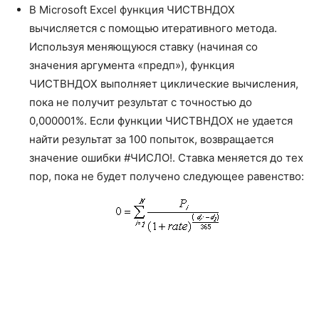
В Microsoft Excel функция ЧИСТВНДОХ
вычисляется с помощью итеративного метода.
Используя меняющуюся ставку (начиная со
значения аргумента «предп»), функция
ЧИСТВНДОХ выполняет циклические вычисления,
пока не получит результат с точностью до
0,000001%. Если функции ЧИСТВНДОХ не удается
найти результат за 100 попыток, возвращается
значение ошибки #ЧИСЛО!. Ставка меняется до тех
Финансовые (Financial)
пор, пока не будет получено следующее равенство:
АМОРУВ
AMORLINC
АМОРУМ
AMORDEGRC
АПЛ
SLN
АСЧ
SYD
БЗРАСПИС
FVSCHEDULE