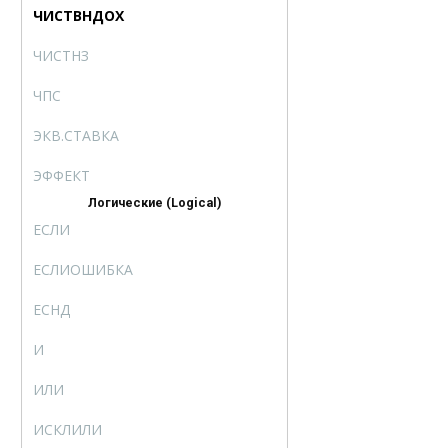
ЧИСТВНДОХ
XIRR
ЧИСТНЗ
XNPV
ЧПС
NPV
ЭКВ.СТАВКА
RRI
ЭФФЕКТ
EFFECT
Логические (Logical)
ЕСЛИ
IF
ЕСЛИОШИБКА
IFERROR
ЕСНД
IFNA
И
AND
ИЛИ
OR
ИСКЛИЛИ
XOR