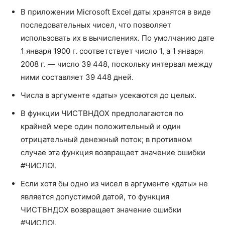
с помощью функции ДАТА или как результат вычисления
В приложении Microsoft Excel даты хранятся в виде
других формул и функций. Например, для указания даты
последовательных чисел, что позволяет
23 мая 2008 г. используйте выражение
использовать их в вычислениях. По умолчанию дате
ДАТА(2008;5;23). Если даты вводятся как текст, это
может привести к возникновению проблем.
1 января 1900 г. соответствует число 1, а 1 января
2008 г. — число 39 448, поскольку интервал между
ними составляет 39 448 дней.
Числа в аргументе «даты» усекаются до целых.
В функции ЧИСТВНДОХ предполагаются по
крайней мере один положительный и один
отрицательный денежный поток; в противном
случае эта функция возвращает значение ошибки
#ЧИСЛО!.
Если хотя бы одно из чисел в аргументе «даты» не
является допустимой датой, то функция
ЧИСТВНДОХ возвращает значение ошибки
#ЧИСЛО!.