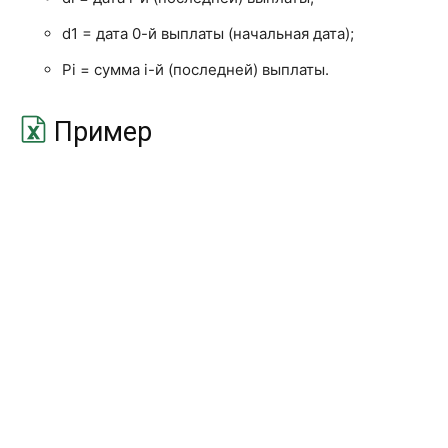
d1 = дата 0-й выплаты (начальная дата);
ДОХОДПОГАШ
YIELDMAT
Pi = сумма i-й (последней) выплаты.
ДОХОДПОСЛНЕРЕГ
ODDLYIELD
ДОХОДСКИДКА
YIELDDISC
Пример
ИНОРМА
INTRATE
КПЕР
NPER
МВСД
MIRR
МДЛИТ
MDURATION
НАКОПДОХОД
ACCRINT
НАКОПДОХОДПОГАШ
ACCRINTM
НОМИНАЛ
NOMINAL
ОБЩДОХОД
CUMPRINC