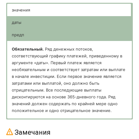
значения
даты
предп
Обязательный.
Ряд денежных потоков,
соответствующий графику платежей, приведенному в
аргументе «даты». Первый платеж является
необязательным и соответствует затратам или выплате
в начале инвестиции. Если первое значение является
затратами или выплатой, оно должно быть
отрицательным. Все последующие выплаты
дисконтируются на основе 365-дневного года. Ряд
значений должен содержать по крайней мере одно
положительное и одно отрицательное значение.
Обязательный.
Необязательный.
Расписание дат платежей, которое
Величина, предположительно
соответствует ряду денежных потоков. Даты могут
близкая к результату ЧИСТВНДОХ.
Замечания
идти в произвольном порядке. Даты должны вводиться