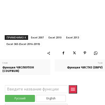
РУБЛЬ.ДРОБЬ
DOLLARFR
СКИДКА
DISC
СТАВКА
RATE
ФУО
DB
ПРИМЕНИМО К
Excel 2007
Excel 2010
Excel 2013
ЦЕНА
PRICE
Excel 365 (Excel 2016-2019)
ЦЕНАКЧЕК
TBILLPRICE
ЦЕНАПЕРВНЕРЕГ
ODDFPRICE
Сюда
Туда
Функция ЧИСЛКУПОН
Функция ЧИСТНЗ (XNPV)
ЦЕНАПОГАШ
PRICEMAT
(COUPNUM)
ЦЕНАПОСЛНЕРЕГ
ODDLPRICE
ЦЕНАСКИДКА
PRICEDISC
Русский
English
ЧИСЛКУПОН
COUPNUM