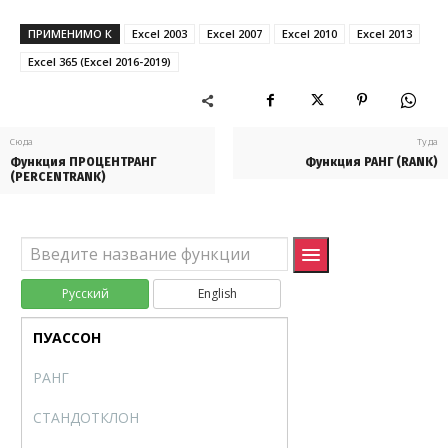
МОДА
MODE
ПРИМЕНИМО К
Excel 2003
Excel 2007
Excel 2010
Excel 2013
НОРМОБР
NORMINV
Excel 365 (Excel 2016-2019)
НОРМРАСП
NORMDIST
НОРМСТОБР
NORMSINV
Сюда
Туда
Функция ПРОЦЕНТРАНГ
Функция РАНГ (RANK)
НОРМСТРАСП
NORMSDIST
(PERCENTRANK)
ОТРБИНОМРАСП
NEGBINOMDIST
ПЕРСЕНТИЛЬ
PERCENTILE
Русский
English
ПРОЦЕНТРАНГ
PERCENTRANK
ПУАССОН
POISSON
РАНГ
RANK
СТАНДОТКЛОН
STDEV