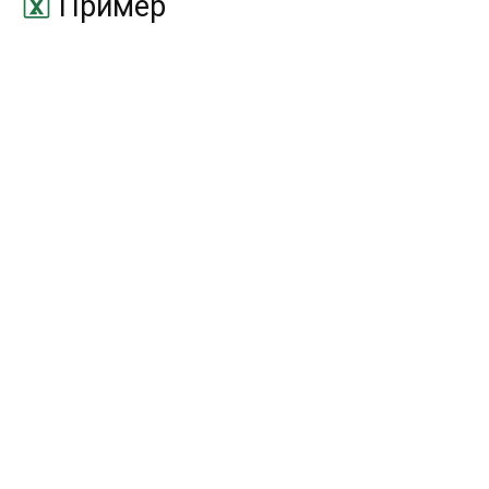
Пример
ХИ2.ТЕСТ
CHISQ.TEST
ЧАСТОТА
FREQUENCY
ЭКСП.РАСП
EXPON.DIST
ЭКСЦЕСС
KURT
FРАСП
FDIST
FРАСПОБР
FINV
ZТЕСТ
ZTEST
БЕТАОБР
BETAINV
БЕТАРАСП
BETADIST
БИНОМРАСП
BINOMDIST
ВЕЙБУЛЛ
WEIBULL