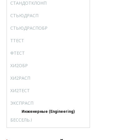
СТАНДОТКЛОНП
STDEVP
СТЬЮДРАСП
TDIST
СТЬЮДРАСПОБР
TINV
ТТЕСТ
TTEST
ФТЕСТ
FTEST
ХИ2ОБР
CHIINV
ХИ2РАСП
CHISQDIST
ХИ2ТЕСТ
CHITEST
ЭКСПРАСП
EXPONDIST
Инженерные (Engineering)
БЕССЕЛЬ.I
BESSELI
БЕССЕЛЬ.J
BESSELJ