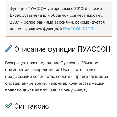
СКОС
SKEW
Функция ПУАССОН устаревшая с 2010-й версии
СКОС.Г
SKEW.P
Excel, оставлена для обратной совместимости с
2007 и более ранними версиями, рекомендуется
СРГАРМ
HARMEAN
воспользоваться функцией
ПУАССОН.РАСП
.
СРГЕОМ
GEOMEAN
СРЗНАЧ
AVERAGE
Описание функции ПУАССОН
СРЗНАЧА
AVERAGEA
Возвращает распределение Пуассона. Обычное
СРЗНАЧЕСЛИ
AVERAGEIF
применение распределения Пуассона состоит в
предсказании количества событий, происходящих за
СРЗНАЧЕСЛИМН
AVERAGEIFS
определенное время, например количества машин,
СРОТКЛ
AVEDEV
появляющихся на площади за одну минуту.
СТАНДОТКЛОН.В
STDEV.S
Синтаксис
СТАНДОТКЛОН.Г
STDEV.P