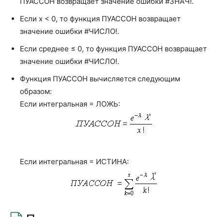
СЧЁТЕСЛИМН
COUNTIFS
ПУАССОН возвращает значение ошибки #ЗНАЧ!.
этот аргумент имеет значение ЛОЖЬ, то возвращается
Если x < 0, то функция ПУАССОН возвращает
весовая функция распределения Пуассона, то есть
СЧЁТЗ
COUNTA
вероятность точного равенства числа произошедших
значение ошибки #ЧИСЛО!.
СЧИТАТЬПУСТОТЫ
COUNTBLANK
событий значению x.
Если среднее ≤ 0, то функция ПУАССОН возвращает
ТЕНДЕНЦИЯ
TREND
значение ошибки #ЧИСЛО!.
УРЕЗСРЕДНЕЕ
TRIMMEAN
Функция ПУАССОН вычисляется следующим
образом:
ФИ
PHI
Если интегральная = ЛОЖЬ:
ФИШЕР
FISHER
ФИШЕРОБР
FISHERINV
ХИ2.ОБР
CHISQ.INV
Если интегральная = ИСТИНА:
ХИ2.ОБР.ПХ
CHISQ.INV.RT
ХИ2.РАСП
CHISQ.DIST
ХИ2.РАСП.ПХ
CHISQ.DIST.RT