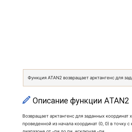
Функция ATAN2 возвращает арктангенс для зада
Описание функции АTAN2
Возвращает арктангенс для заданных координат x 
проведенной из начала координат (0, 0) в точку с 
диапазоне от -пи до пи, исключая -пи.