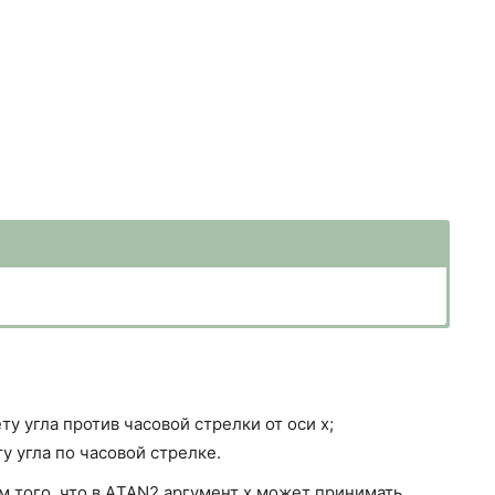
у угла против часовой стрелки от оси x;
у угла по часовой стрелке.
ем того, что в АTAN2 аргумент x может принимать