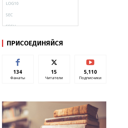
LOG10
LOG10
SEC
SEC
SECH
SECH
SIN
SIN
ПРИСОЕДИНЯЙСЯ
SINH
SINH
TAN
TAN
134
15
5,110
TANH
TANH
Фанаты
Читатели
Подписчики
АГРЕГАТ
AGGREGATE
АРАБСКОЕ
ARABIC
ГРАДУСЫ
DEGREES
ДВФАКТР
FACTDOUBLE