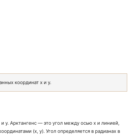
нных координат x и y.
и y. Арктангенс — это угол между осью x и линией,
координатами (x, y). Угол определяется в радианах в