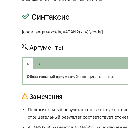
Синтаксис
[code lang=»excel»]=ATAN2(x; y)[/code]
Аргументы
x
y
Обязательный аргумент.
X-координата точки.
Обязательный аргумент.
Y-координата точки.
Замечания
Положительный результат соответствует отсчет
отрицательный результат соответствует отсчет
АTAN2(x;y) равняется ATAN(y/x), за исключени