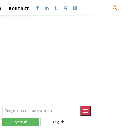
ПРОСМОТРХ
XLOOKUP
p
Контакт
ПОИСКПОЗХ
XMATCH
ИСТОРИЯАКЦИЙ
STOCKHISTORY
Математические (Math and Trig)
ABS
ABS
ACOS
ACOS
ACOSH
ACOSH
ACOT
ACOT
ACOTH
ACOTH
ASIN
ASIN
ASINH
ASINH
Русский
English
ATAN
ATAN