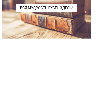
ДЕС
DECIMAL
ВСЯ МУДРОСТЬ EXCEL ЗДЕСЬ!
ЗНАК
SIGN
КОРЕНЬ
SQRT
КОРЕНЬПИ
SQRTPI
МЕДИН
MUNIT
МОБР
MINVERSE
МОПРЕД
MDETERM
МУЛЬТИНОМ
MULTINOMIAL
МУМНОЖ
MMULT
НЕЧЁТ
ODD
НОД
GCD
НОК
LCM