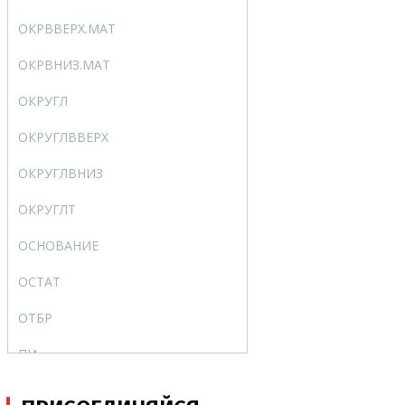
ОКРВВЕРХ.МАТ
CEILING.MATH
ОКРВНИЗ.МАТ
FLOOR.MATH
ОКРУГЛ
ROUND
ОКРУГЛВВЕРХ
ROUNDUP
ОКРУГЛВНИЗ
ROUNDDOWN
ОКРУГЛТ
MROUND
ОСНОВАНИЕ
BASE
ОСТАТ
MOD
ОТБР
TRUNC
ПИ
PI
ПРОИЗВЕД
PRODUCT