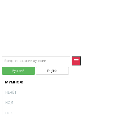
ЗНАК
SIGN
КОРЕНЬ
SQRT
КОРЕНЬПИ
SQRTPI
МЕДИН
MUNIT
МОБР
MINVERSE
МОПРЕД
MDETERM
Русский
English
МУЛЬТИНОМ
MULTINOMIAL
МУМНОЖ
MMULT
НЕЧЁТ
ODD
НОД
GCD
НОК
LCM