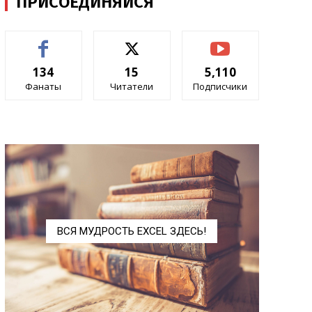
ПРИСОЕДИНЯЙСЯ
ПРОМЕЖУТОЧНЫЕ.
ИТОГИ
SUBTOTAL
РАДИАНЫ
RADIANS
134
15
5,110
Фанаты
Читатели
Подписчики
РИМСКОЕ
ROMAN
РЯД.СУММ
SERIESSUM
СЛУЧМЕЖДУ
RANDBETWEEN
СЛЧИС
RAND
СТЕПЕНЬ
POWER
ВСЯ МУДРОСТЬ EXCEL ЗДЕСЬ!
СУММ
SUM
СУММЕСЛИ
SUMIF
СУММЕСЛИМН
SUMIFS