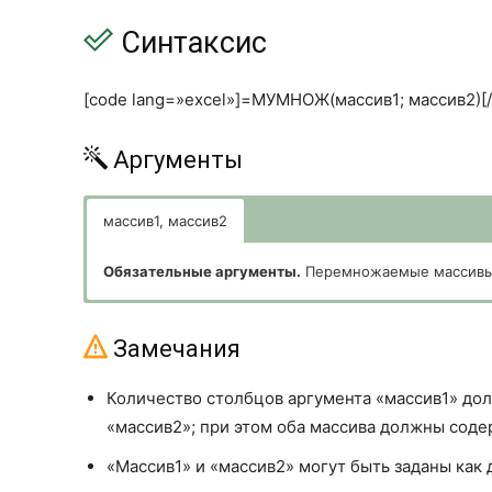
Синтаксис
[code lang=»excel»]=МУМНОЖ(массив1; массив2)[/
Аргументы
массив1, массив2
Обязательные аргументы.
Перемножаемые массивы
Замечания
Количество столбцов аргумента «массив1» дол
«массив2»; при этом оба массива должны соде
«Массив1» и «массив2» могут быть заданы как 