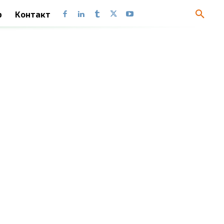
LOG10
LOG10
p
Контакт
SEC
SEC
SECH
SECH
SIN
SIN
SINH
SINH
TAN
TAN
TANH
TANH
АГРЕГАТ
AGGREGATE
АРАБСКОЕ
ARABIC
ГРАДУСЫ
DEGREES
ДВФАКТР
FACTDOUBLE
ДЕС
DECIMAL