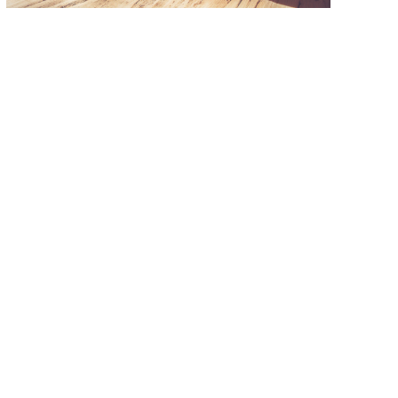
СУММКВ
SUMSQ
СУММКВРАЗН
SUMXMY2
СУММПРОИЗВ
SUMPRODUCT
СУММРАЗНКВ
SUMX2MY2
СУММСУММКВ
SUMX2PY2
ФАКТР
FACT
ЦЕЛОЕ
INT
ЧАСТНОЕ
QUOTIENT
ЧЁТН
EVEN
ЧИСЛКОМБ
COMBIN
ЧИСЛКОМБА
COMBINA
ОКРВВЕРХ
CEILING