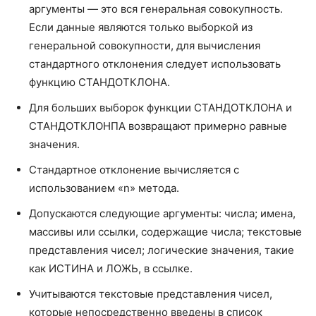
ДИСПРА
VARPA
аргументы — это вся генеральная совокупность.
Если данные являются только выборкой из
ДОВЕРИТ.НОРМ
CONFIDENCE.NORM
генеральной совокупности, для вычисления
ДОВЕРИТ.СТЬЮДЕНТ
CONFIDENCE.T
стандартного отклонения следует использовать
функцию СТАНДОТКЛОНА.
КВАДРОТКЛ
DEVSQ
Для больших выборок функции СТАНДОТКЛОНА и
КВАРТИЛЬ.ВКЛ
QUARTILE.INC
СТАНДОТКЛОНПА возвращают примерно равные
значения.
КВАРТИЛЬ.ИСКЛ
QUARTILE.EXC
Стандартное отклонение вычисляется с
КВПИРСОН
RSQ
использованием «n» метода.
КОВАРИАЦИЯ.В
COVARIANCE.S
Допускаются следующие аргументы: числа; имена,
массивы или ссылки, содержащие числа; текстовые
КОВАРИАЦИЯ.Г
COVARIANCE.P
представления чисел; логические значения, такие
КОРРЕЛ
CORREL
как ИСТИНА и ЛОЖЬ, в ссылке.
ЛГРФПРИБЛ
LOGEST
Учитываются текстовые представления чисел,
которые непосредственно введены в список