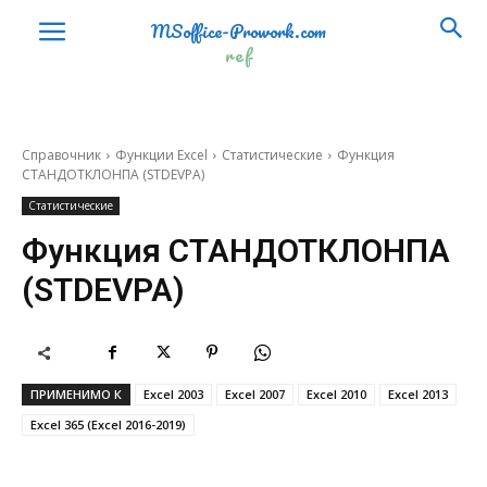
MSoffice-Prowork.com
СУММ
SUM
ref
СУММЕСЛИ
SUMIF
СУММЕСЛИМН
SUMIFS
Справочник
Функции Excel
Статистические
Функция
СУММКВ
SUMSQ
СТАНДОТКЛОНПА (STDEVPA)
СУММКВРАЗН
SUMXMY2
Статистические
Функция СТАНДОТКЛОНПА
СУММПРОИЗВ
SUMPRODUCT
(STDEVPA)
СУММРАЗНКВ
SUMX2MY2
СУММСУММКВ
SUMX2PY2
ФАКТР
FACT
ПРИМЕНИМО К
Excel 2003
Excel 2007
Excel 2010
Excel 2013
ЦЕЛОЕ
INT
Excel 365 (Excel 2016-2019)
ЧАСТНОЕ
QUOTIENT