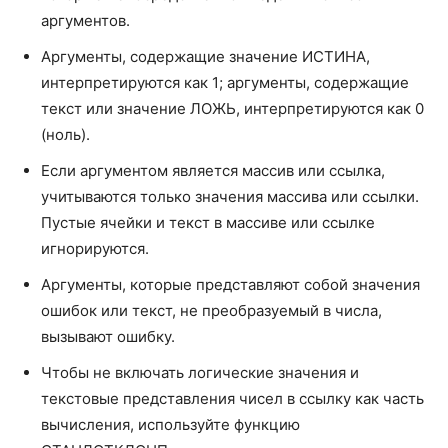
ЛИНЕЙН
LINEST
аргументов.
ЛОГНОРМ.ОБР
LOGNORM.INV
Аргументы, содержащие значение ИСТИНА,
ЛОГНОРМ.РАСП
LOGNORM.DIST
интерпретируются как 1; аргументы, содержащие
текст или значение ЛОЖЬ, интерпретируются как 0
МАКС
MAX
(ноль).
МАКСА
MAXA
Если аргументом является массив или ссылка,
учитываются только значения массива или ссылки.
МАКСЕСЛИ
MAXIFS
Пустые ячейки и текст в массиве или ссылке
МЕДИАНА
MEDIAN
игнорируются.
МИН
MIN
Аргументы, которые представляют собой значения
ошибок или текст, не преобразуемый в числа,
МИНА
MINA
вызывают ошибку.
МИНЕСЛИ
MINIFS
Чтобы не включать логические значения и
текстовые представления чисел в ссылку как часть
МОДА.НСК
MODE.MULT
вычисления, используйте функцию
МОДА.ОДН
MODE.SNGL