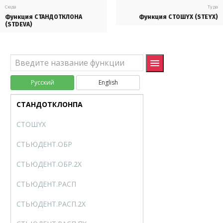
СРЗНАЧЕСЛИМН
AVERAGEIFS
Сюда
Туда
Функция СТАНДОТКЛОНА
Функция СТОШYX (STEYX)
СРОТКЛ
AVEDEV
(STDEVA)
СТАНДОТКЛОН.В
STDEV.S
СТАНДОТКЛОН.Г
STDEV.P
Русский
English
СТАНДОТКЛОНА
STDEVA
СТАНДОТКЛОНПА
STDEVPA
СТОШYX
STEYX
СТЬЮДЕНТ.ОБР
T.INV
СТЬЮДЕНТ.ОБР.2X
T.INV.2T
СТЬЮДЕНТ.РАСП
T.DIST
СТЬЮДЕНТ.РАСП.2X
T.DIST.2T