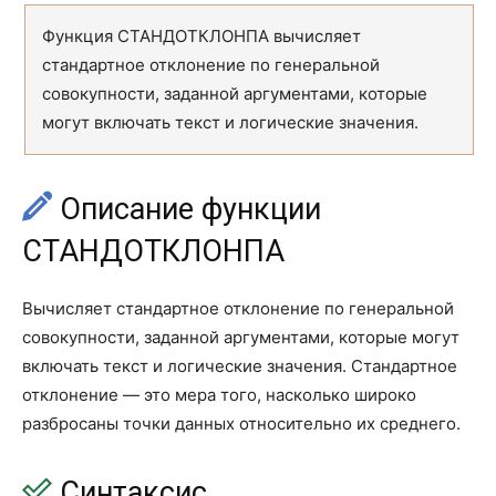
F.РАСП
F.DIST
Функция СТАНДОТКЛОНПА вычисляет
стандартное отклонение по генеральной
F.РАСП.ПХ
F.DIST.RT
совокупности, заданной аргументами, которые
F.ТЕСТ
F.TEST
могут включать текст и логические значения.
PEARSON
PEARSON
Описание функции
Z.ТЕСТ
Z.TEST
СТАНДОТКЛОНПА
БЕТА.ОБР
BETA.INV
БЕТА.РАСП
BETA.DIST
Вычисляет стандартное отклонение по генеральной
совокупности, заданной аргументами, которые могут
БИНОМ.ОБР
BINOM.INV
включать текст и логические значения. Стандартное
БИНОМ.РАСП
BINOM.DIST
отклонение — это мера того, насколько широко
разбросаны точки данных относительно их среднего.
БИНОМ.РАСП.ДИАП
BINOM.DIST.RANGE
ВЕЙБУЛЛ.РАСП
WEIBULL.DIST
Синтаксис