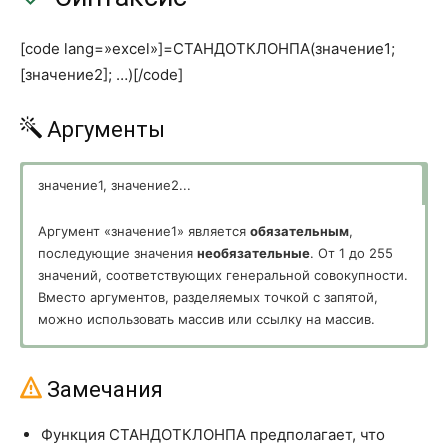
ВЕРОЯТНОСТЬ
PROB
[code lang=»excel»]=СТАНДОТКЛОНПА(значение1;
ГАММА
GAMMA
[значение2]; …)[/code]
ГАММА.ОБР
GAMMA.INV
Аргументы
ГАММА.РАСП
GAMMA.DIST
ГАММАНЛОГ
GAMMALN
значение1, значение2...
ГАММАНЛОГ.ТОЧН
GAMMALN.PRECISE
Аргумент «значение1» является
обязательным
,
последующие значения
необязательные
. От 1 до 255
ГАУСС
GAUSS
значений, соответствующих генеральной совокупности.
ГИПЕРГЕОМ.РАСП
HYPGEOM.DIST
Вместо аргументов, разделяемых точкой с запятой,
можно использовать массив или ссылку на массив.
ДИСП.В
VAR.S
ДИСП.Г
VAR.P
Замечания
ДИСПА
VARA
Функция СТАНДОТКЛОНПА предполагает, что