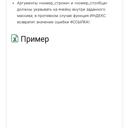
ПОВТОР
REPT
Аргументы «номер_строки» и «номер_столбца»
должны указывать на ячейку внутри заданного
ПОДСТАВИТЬ
SUBSTITUTE
массива; в противном случае функция ИНДЕКС
возвратит значение ошибки #ССЫЛКА!.
ПОИСК
SEARCH
ПРАВСИМВ
RIGHT
Пример
ПРОПИСН
UPPER
ПРОПНАЧ
PROPER
ПСТР
MID
РУБЛЬ
DOLLAR
СЖПРОБЕЛЫ
TRIM
СИМВОЛ
CHAR
СОВПАД
EXACT
СТРОЧН
LOWER