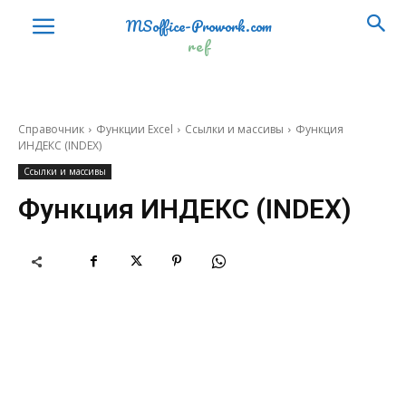
КПЕР
NPER
MSoffice-Prowork.com
ref
МВСД
MIRR
МДЛИТ
MDURATION
НАКОПДОХОД
ACCRINT
Справочник
Функции Excel
Ссылки и массивы
Функция
ИНДЕКС (INDEX)
НАКОПДОХОДПОГАШ
ACCRINTM
Ссылки и массивы
НОМИНАЛ
NOMINAL
Функция ИНДЕКС (INDEX)
ОБЩДОХОД
CUMPRINC
ОБЩПЛАТ
CUMIPMT
ОСПЛТ
PPMT
ПДЛИТ
PDURATION
ПЛТ
PMT