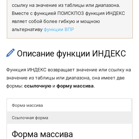
ссылку на значение из таблицы или диапазона.
ЦЕНАКЧЕК
TBILLPRICE
Вместе с функцией ПОИСКПОЗ функция ИНДЕКС
являет собой более гибкую и мощною
ЦЕНАПЕРВНЕРЕГ
ODDFPRICE
альтернативу
функции ВПР
ЦЕНАПОГАШ
PRICEMAT
ЦЕНАПОСЛНЕРЕГ
ODDLPRICE
Описание функции ИНДЕКС
ЦЕНАСКИДКА
PRICEDISC
Функция ИНДЕКС возвращает значение или ссылку на
ЧИСЛКУПОН
COUPNUM
значение из таблицы или диапазона, она имеет две
формы:
ссылочную
и
форму массива
.
ЧИСТВНДОХ
XIRR
ЧИСТНЗ
XNPV
Форма массива
ЧПС
NPV
Ссылочная форма
ЭКВ.СТАВКА
RRI
Форма массива
ЭФФЕКТ
EFFECT