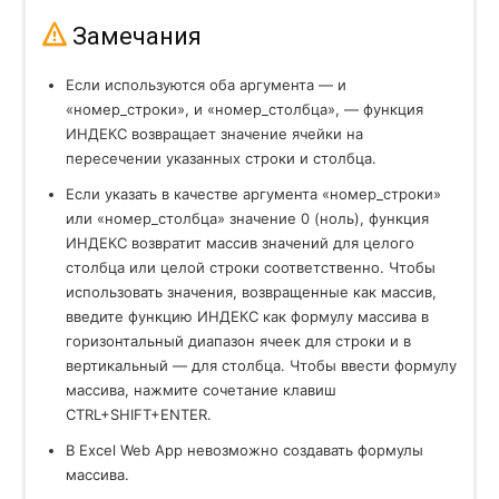
Текстовые (Text)
Замечания
UNICODE
UNICODE
Если используются оба аргумента — и
БАТТЕКСТ
BAHTTEXT
«номер_строки», и «номер_столбца», — функция
ИНДЕКС возвращает значение ячейки на
ДЛСТР
LEN
пересечении указанных строки и столбца.
ЗАМЕНИТЬ
REPLACE
Если указать в качестве аргумента «номер_строки»
или «номер_столбца» значение 0 (ноль), функция
ЗНАЧЕН
VALUE
ИНДЕКС возвратит массив значений для целого
столбца или целой строки соответственно. Чтобы
КОДСИМВ
CODE
использовать значения, возвращенные как массив,
введите функцию ИНДЕКС как формулу массива в
ЛЕВСИМВ
LEFT
горизонтальный диапазон ячеек для строки и в
вертикальный — для столбца. Чтобы ввести формулу
НАЙТИ
FIND
массива, нажмите сочетание клавиш
ОБЪЕДИНИТЬ
TEXTJOIN
CTRL
+
SHIFT
+
ENTER
.
В Excel Web App невозможно создавать формулы
ПЕЧСИМВ
CLEAN
массива.