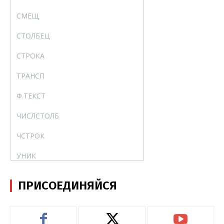
СМЕЩ
OFFSET
СТОЛБЕЦ
COLUMN
СТРОКА
ROW
ТРАНСП
TRANSPOSE
Ф.ТЕКСТ
FORMULATEXT
ЧИСЛСТОЛБ
COLUMNS
ЧСТРОК
ROWS
УНИК
UNIQUE
ФИЛЬТР
FILTER
ПРИСОЕДИНЯЙСЯ
ОДНОЗНАЧ (@)
SINGLE
СОРТ
SORT