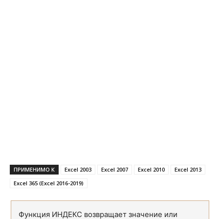
ПОЛУЧЕНО
RECEIVED
ПРОЦПЛАТ
ISPMT
ПРПЛТ
IPMT
ПС
PV
ПУО
VDB
РАВНОКЧЕК
TBILLEQ
РУБЛЬ.ДЕС
DOLLARDE
РУБЛЬ.ДРОБЬ
DOLLARFR
СКИДКА
DISC
ПРИМЕНИМО К
Excel 2003
Excel 2007
Excel 2010
Excel 2013
СТАВКА
RATE
Excel 365 (Excel 2016-2019)
ФУО
DB
Функция ИНДЕКС возвращает значение или
ЦЕНА
PRICE