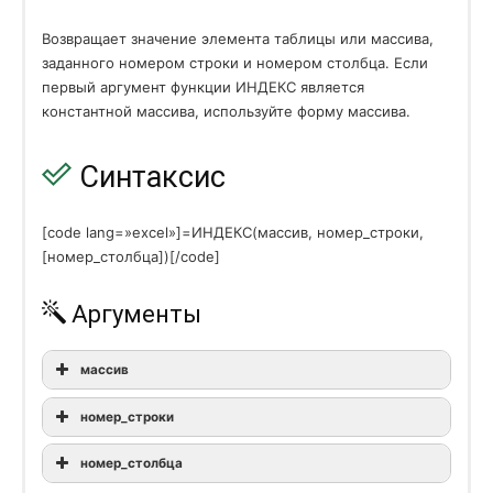
Логические (Logical)
Возвращает значение элемента таблицы или массива,
ЕСЛИ
IF
заданного номером строки и номером столбца. Если
первый аргумент функции ИНДЕКС является
ЕСЛИОШИБКА
IFERROR
константной массива, используйте форму массива.
ЕСНД
IFNA
Синтаксис
И
AND
ИЛИ
OR
[code lang=»excel»]=ИНДЕКС(массив, номер_строки,
[номер_столбца])[/code]
ИСКЛИЛИ
XOR
Аргументы
ИСТИНА
TRUE
ЛОЖЬ
FALSE
массив
НЕ
NOT
номер_строки
ПЕРЕКЛЮЧ
SWITCH
номер_столбца
ЕСЛИМН
IFS