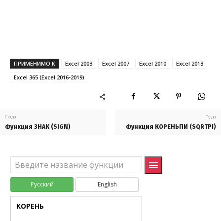
SIN
SIN
SINH
SINH
TAN
TAN
ПРИМЕНИМО К
Excel 2003
Excel 2007
Excel 2010
Excel 2013
TANH
TANH
Excel 365 (Excel 2016-2019)
АГРЕГАТ
AGGREGATE
АРАБСКОЕ
ARABIC
Сюда
Туда
ГРАДУСЫ
DEGREES
Функция ЗНАК (SIGN)
Функция КОРЕНЬПИ (SQRTPI)
ДВФАКТР
FACTDOUBLE
ДЕС
DECIMAL
Русский
English
ЗНАК
SIGN
КОРЕНЬ
SQRT