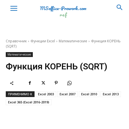
MSoffice-Prowork.com
СЕКУНДЫ
SECOND
ref
ТДАТА
NOW
ЧАС
HOUR
Справочник
Функции Excel
Математические
Функция КОРЕНЬ
ЧИСТРАБДНИ
NETWORKDAYS
(SQRT)
ЧИСТРАБДНИ.МЕЖД
NETWORKDAYS.INTL
Математические
Ссылки и массивы (Lookup and
Функция КОРЕНЬ (SQRT)
Reference)
АДРЕС
ADDRESS
ВПР
VLOOKUP
ПРИМЕНИМО К
Excel 2003
Excel 2007
Excel 2010
Excel 2013
ВЫБОР
CHOOSE
Excel 365 (Excel 2016-2019)
ГИПЕРССЫЛКА
HYPERLINK
ГПР
HLOOKUP