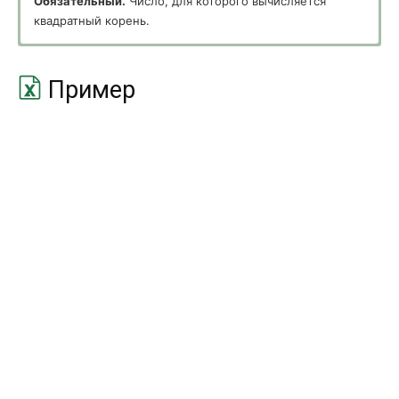
Обязательный.
Число, для которого вычисляется
Математические (Math and Trig)
квадратный корень.
ABS
ABS
ACOS
ACOS
Пример
ACOSH
ACOSH
ACOT
ACOT
ACOTH
ACOTH
ASIN
ASIN
ASINH
ASINH
ATAN
ATAN
ATAN2
ATAN2
ATANH
ATANH
COS
COS