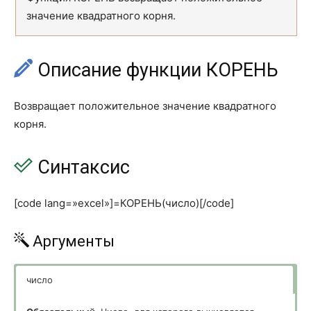
значение квадратного корня.
Ф.ТЕКСТ
FORMULATEXT
ЧИСЛСТОЛБ
COLUMNS
Описание функции КОРЕНЬ
ЧСТРОК
ROWS
УНИК
UNIQUE
Возвращает положительное значение квадратного
корня.
ФИЛЬТР
FILTER
ОДНОЗНАЧ (@)
SINGLE
Синтаксис
СОРТ
SORT
[code lang=»excel»]=КОРЕНЬ(число)[/code]
СОРТПО
SORTBY
Аргументы
ПРОСМОТРХ
XLOOKUP
ПОИСКПОЗХ
XMATCH
число
ИСТОРИЯАКЦИЙ
STOCKHISTORY