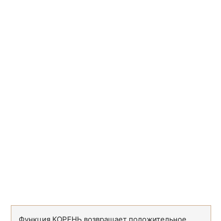
ДВССЫЛ
INDIRECT
ДРВ
RTD
ИНДЕКС
INDEX
ОБЛАСТИ
AREAS
ПОИСКПОЗ
MATCH
ПОЛУЧИТЬ.ДАННЫЕ.
СВОДНОЙ.ТАБЛИЦЫ
GETPIVOTDATA
ПРОСМОТР
LOOKUP
СМЕЩ
OFFSET
СТОЛБЕЦ
COLUMN
СТРОКА
ROW
ТРАНСП
TRANSPOSE
Функция КОРЕНЬ возвращает положительное