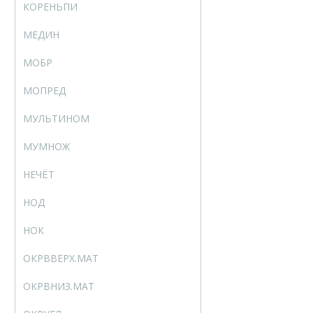
КОРЕНЬПИ
SQRTPI
МЕДИН
MUNIT
МОБР
MINVERSE
МОПРЕД
MDETERM
МУЛЬТИНОМ
MULTINOMIAL
МУМНОЖ
MMULT
НЕЧЁТ
ODD
НОД
GCD
НОК
LCM
ОКРВВЕРХ.МАТ
CEILING.MATH
ОКРВНИЗ.МАТ
FLOOR.MATH