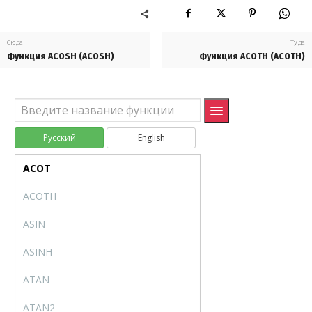
ПОИСКПОЗХ
XMATCH
Сюда
Туда
ИСТОРИЯАКЦИЙ
STOCKHISTORY
Функция ACOSH (ACOSH)
Функция ACOTH (ACOTH)
Математические (Math and Trig)
ABS
ABS
ACOS
ACOS
Русский
English
ACOSH
ACOSH
ACOT
ACOT
ACOTH
ACOTH
ASIN
ASIN
ASINH
ASINH
ATAN
ATAN
ATAN2
ATAN2