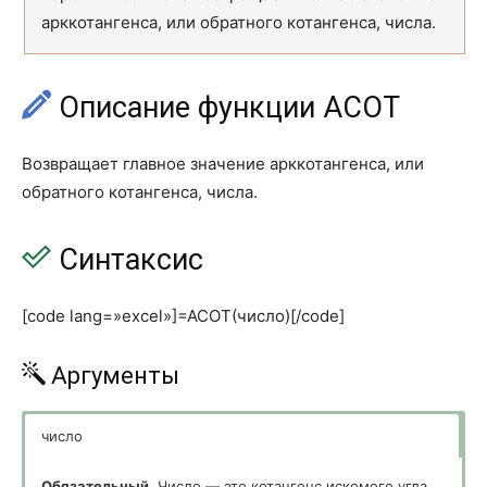
ДАТАМЕС
EDATE
арккотангенса, или обратного котангенса, числа.
ДЕНЬ
DAY
ДЕНЬНЕД
WEEKDAY
Описание функции АCOT
ДНЕЙ360
DAYS360
Возвращает главное значение арккотангенса, или
ДНИ
DAYS
обратного котангенса, числа.
ДОЛЯГОДА
YEARFRAC
Синтаксис
КОНМЕСЯЦА
EOMONTH
МЕСЯЦ
MONTH
[code lang=»excel»]=ACOT(число)[/code]
МИНУТЫ
MINUTE
Аргументы
НОМНЕДЕЛИ
WEEKNUM
число
НОМНЕДЕЛИ.ISO
ISOWEEKNUM
РАБДЕНЬ
WORKDAY
Обязательный.
Число ― это котангенс искомого угла.