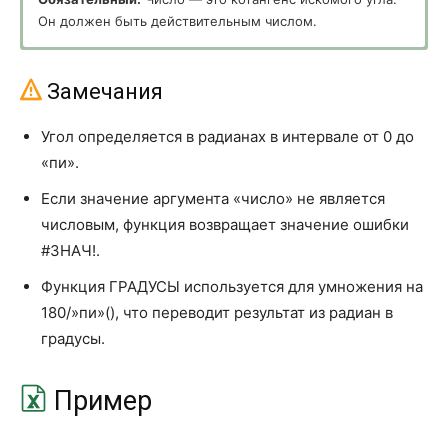
Он должен быть действительным числом.
РАБДЕНЬ.МЕЖД
WORKDAY.INTL
СЕГОДНЯ
TODAY
Замечания
СЕКУНДЫ
SECOND
Угол определяется в радианах в интервале от 0 до
ТДАТА
NOW
«пи».
ЧАС
HOUR
Если значение аргумента «число» не является
числовым, функция возвращает значение ошибки
ЧИСТРАБДНИ
NETWORKDAYS
#ЗНАЧ!.
ЧИСТРАБДНИ.МЕЖД
NETWORKDAYS.INTL
Функция ГРАДУСЫ используется для умножения на
Ссылки и массивы (Lookup and
180/»пи»(), что переводит результат из радиан в
Reference)
градусы.
АДРЕС
ADDRESS
ВПР
VLOOKUP
Пример
ВЫБОР
CHOOSE