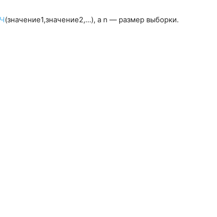
Ч
(значение1,значение2,…), а n — размер выборки.