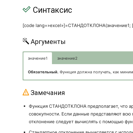
Синтаксис
[code lang=»excel»]=СТАНДОТКЛОНА(значение1; [з
Аргументы
значение1
значение2
Обязательный.
Функция должна получать, как миним
Необязательный.
От 1 до 255 значений, соответств
аргументов, разделяемых точкой с запятой, можно ис
Замечания
Функция СТАНДОТКЛОНА предполагает, что ар
совокупности. Если данные представляют всю 
отклонение следует вычислять с помощью ф
Стандартное отклонение вычисляется с исполь