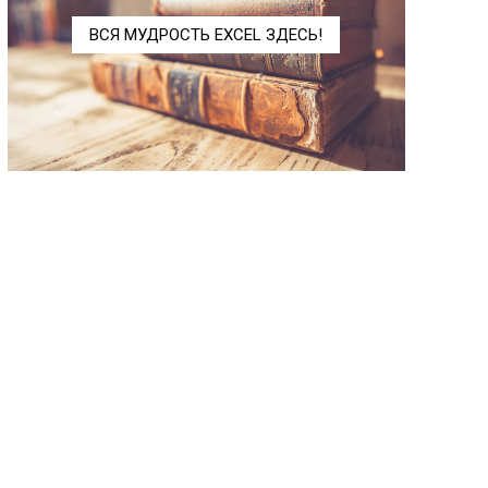
ХИ2.РАСП.ПХ
CHISQ.DIST.RT
ВСЯ МУДРОСТЬ EXCEL ЗДЕСЬ!
ХИ2.ТЕСТ
CHISQ.TEST
ЧАСТОТА
FREQUENCY
ЭКСП.РАСП
EXPON.DIST
ЭКСЦЕСС
KURT
FРАСП
FDIST
FРАСПОБР
FINV
ZТЕСТ
ZTEST
БЕТАОБР
BETAINV
БЕТАРАСП
BETADIST
БИНОМРАСП
BINOMDIST
ВЕЙБУЛЛ
WEIBULL