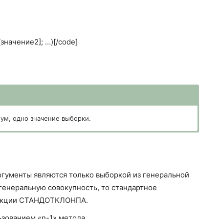
начение2]; …)[/code]
ум, одно значение выборки.
ующих выборке из генеральной совокупности. Вместо
пользовать массив или ссылку на массив.
гументы являются только выборкой из генеральной
генеральную совокупность, то стандартное
ункции СТАНДОТКЛОНПА.
зованием «n-1» метода.