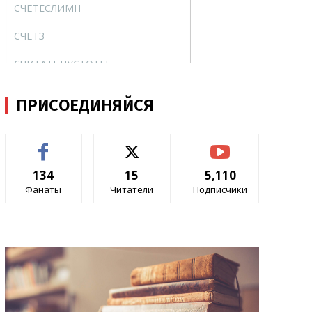
СЧЁТЕСЛИМН
COUNTIFS
СЧЁТЗ
COUNTA
СЧИТАТЬПУСТОТЫ
COUNTBLANK
ТЕНДЕНЦИЯ
TREND
ПРИСОЕДИНЯЙСЯ
УРЕЗСРЕДНЕЕ
TRIMMEAN
ФИ
PHI
134
15
5,110
ФИШЕР
FISHER
Фанаты
Читатели
Подписчики
ФИШЕРОБР
FISHERINV
ХИ2.ОБР
CHISQ.INV
ХИ2.ОБР.ПХ
CHISQ.INV.RT
ХИ2.РАСП
CHISQ.DIST