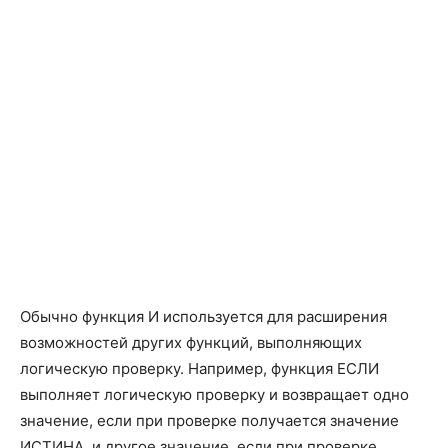
Финансовые (Financial)
АМОРУВ
AMORLINC
АМОРУМ
AMORDEGRC
Обычно функция И используется для расширения
возможностей других функций, выполняющих
АПЛ
SLN
логическую проверку. Например, функция ЕСЛИ
АСЧ
SYD
выполняет логическую проверку и возвращает одно
значение, если при проверке получается значение
БЗРАСПИС
FVSCHEDULE
ИСТИНА, и другое значение, если при проверке