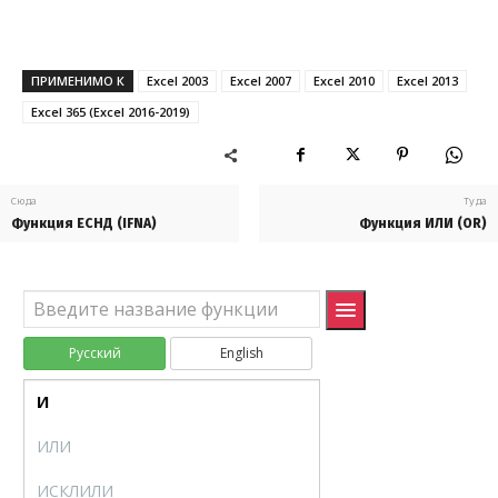
ЧИСТВНДОХ
XIRR
ЧИСТНЗ
XNPV
ПРИМЕНИМО К
Excel 2003
Excel 2007
Excel 2010
Excel 2013
Excel 365 (Excel 2016-2019)
ЧПС
NPV
ЭКВ.СТАВКА
RRI
Сюда
Туда
ЭФФЕКТ
EFFECT
Функция ЕСНД (IFNA)
Функция ИЛИ (OR)
Логические (Logical)
ЕСЛИ
IF
ЕСЛИОШИБКА
IFERROR
Русский
English
ЕСНД
IFNA
И
AND
ИЛИ
OR
ИСКЛИЛИ
XOR