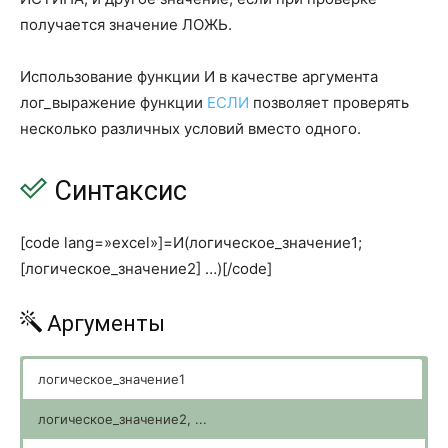
БС
FV
получается значение ЛОЖЬ.
ВСД
IRR
Использование функции И в качестве аргумента
ДАТАКУПОНДО
COUPPCD
лог_выражение функции
ЕСЛИ
позволяет проверять
несколько различных условий вместо одного.
ДАТАКУПОНПОСЛЕ
COUPNCD
ДДОБ
DDB
Синтаксис
ДЛИТ
DURATION
[code lang=»excel»]=И(логическое_значение1;
ДНЕЙКУПОН
COUPDAYS
[логическое_значение2] …)[/code]
ДНЕЙКУПОНДО
COUPDAYBS
Аргументы
ДНЕЙКУПОНПОСЛЕ
COUPDAYSNC
ДОХОД
YIELD
логическое_значение1
ДОХОДКЧЕК
TBILLYIELD
логическое_значение2, ...