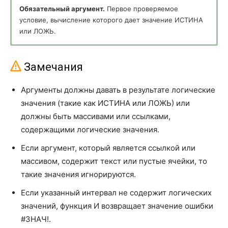
ДОХОДПЕРВНЕРЕГ
ODDFYIELD
Обязательный аргумент.
Первое проверяемое
условие, вычисление которого дает значение
ИСТИНА
ДОХОДПОГАШ
YIELDMAT
или
ЛОЖЬ
.
ДОХОДПОСЛНЕРЕГ
ODDLYIELD
Необязательный аргумент.
Дополнительные
проверяемые условия, вычисление которых дает
Замечания
ДОХОДСКИДКА
YIELDDISC
значение ИСТИНА или ЛОЖЬ. Условий может быть не
более 255.
ИНОРМА
INTRATE
Аргументы должны давать в результате логические
значения (такие как ИСТИНА или ЛОЖЬ) или
КПЕР
NPER
должны быть массивами или ссылками,
МВСД
MIRR
содержащими логические значения.
Если аргумент, который является ссылкой или
МДЛИТ
MDURATION
массивом, содержит текст или пустые ячейки, то
НАКОПДОХОД
ACCRINT
такие значения игнорируются.
НАКОПДОХОДПОГАШ
ACCRINTM
Если указанный интервал не содержит логических
значений, функция И возвращает значение ошибки
НОМИНАЛ
NOMINAL
#ЗНАЧ!.