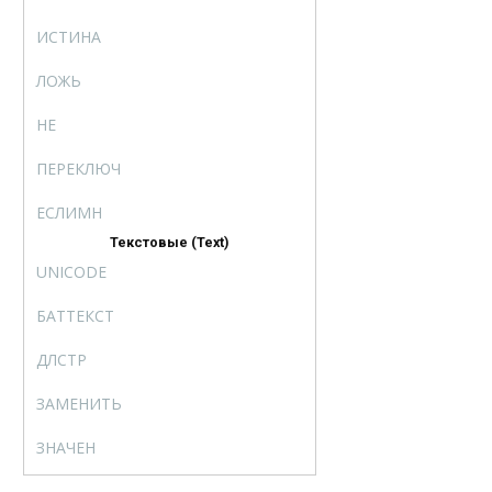
ИСТИНА
TRUE
ЛОЖЬ
FALSE
НЕ
NOT
ПЕРЕКЛЮЧ
SWITCH
ЕСЛИМН
IFS
Текстовые (Text)
UNICODE
UNICODE
БАТТЕКСТ
BAHTTEXT
ДЛСТР
LEN
ЗАМЕНИТЬ
REPLACE
ЗНАЧЕН
VALUE
КОДСИМВ
CODE