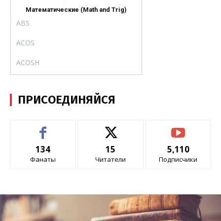
Математические (Math and Trig)
ABS
ABS
ACOS
ACOS
ACOSH
ACOSH
ACOT
ACOT
ПРИСОЕДИНЯЙСЯ
ACOTH
ACOTH
ASIN
ASIN
ASINH
ASINH
134
15
5,110
Фанаты
Читатели
Подписчики
ATAN
ATAN
ATAN2
ATAN2
ATANH
ATANH
COS
COS