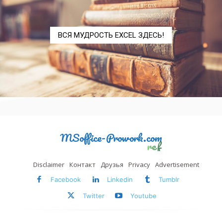
COSH
COSH
ВСЯ МУДРОСТЬ EXCEL ЗДЕСЬ!
COT
COT
COTH
COTH
CSC
CSC
CSCH
CSCH
EXP
EXP
MSoffice-Prowork.com
LN
LN
ref
LOG
LOG
Disclaimer
Контакт
Друзья
Privacy
Advertisement
LOG10
LOG10
Facebook
Linkedin
Tumblr
Twitter
Youtube
SEC
SEC
SECH
SECH