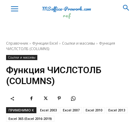
ЗАМЕНИТЬ
REPLACE
MSoffice-Prowork.com
ref
ЗНАЧЕН
VALUE
КОДСИМВ
CODE
ЛЕВСИМВ
LEFT
Справочник
Функции Excel
Ссылки и массивы
Функция
ЧИСЛСТОЛБ (COLUMNS)
НАЙТИ
FIND
Ссылки и массивы
ОБЪЕДИНИТЬ
TEXTJOIN
Функция ЧИСЛСТОЛБ
(COLUMNS)
ПЕЧСИМВ
CLEAN
ПОВТОР
REPT
ПОДСТАВИТЬ
SUBSTITUTE
ПРИМЕНИМО К
Excel 2003
Excel 2007
Excel 2010
Excel 2013
ПОИСК
SEARCH
Excel 365 (Excel 2016-2019)
ПРАВСИМВ
RIGHT