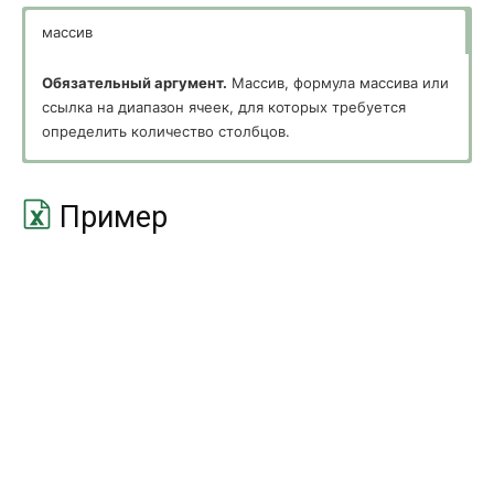
ДЕНЬНЕД
WEEKDAY
массив
ДНЕЙ360
DAYS360
Обязательный аргумент.
Массив, формула массива или
ДНИ
DAYS
ссылка на диапазон ячеек, для которых требуется
определить количество столбцов.
ДОЛЯГОДА
YEARFRAC
КОНМЕСЯЦА
EOMONTH
Пример
МЕСЯЦ
MONTH
МИНУТЫ
MINUTE
НОМНЕДЕЛИ
WEEKNUM
НОМНЕДЕЛИ.ISO
ISOWEEKNUM
РАБДЕНЬ
WORKDAY
РАБДЕНЬ.МЕЖД
WORKDAY.INTL