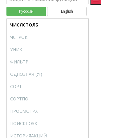
ТРАНСП
TRANSPOSE
Русский
English
Ф.ТЕКСТ
FORMULATEXT
ЧИСЛСТОЛБ
COLUMNS
ЧСТРОК
ROWS
УНИК
UNIQUE
ФИЛЬТР
FILTER
ОДНОЗНАЧ (@)
SINGLE
СОРТ
SORT
СОРТПО
SORTBY
ПРОСМОТРХ
XLOOKUP
ПОИСКПОЗХ
XMATCH
ИСТОРИЯАКЦИЙ
STOCKHISTORY