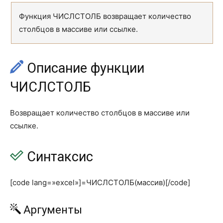
ТЕКСТ
TEXT
Функция ЧИСЛСТОЛБ возвращает количество
ФИКСИРОВАННЫЙ
FIXED
столбцов в массиве или ссылке.
ЧЗНАЧ
NUMBERVALUE
ЮНИСИМВ
UNICHAR
Описание функции
Дата и время (Date and Time)
ЧИСЛСТОЛБ
ВРЕМЗНАЧ
TIMEVALUE
ВРЕМЯ
TIME
Возвращает количество столбцов в массиве или
ссылке.
ГОД
YEAR
ДАТА
DATE
Синтаксис
ДАТАЗНАЧ
DATEVALUE
[code lang=»excel»]=ЧИСЛСТОЛБ(массив)[/code]
ДАТАМЕС
EDATE
ДЕНЬ
DAY
Аргументы