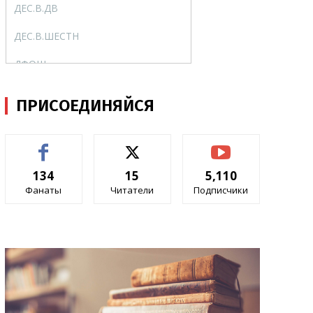
ДЕС.В.ДВ
DEC2BIN
ДЕС.В.ШЕСТН
DEC2HEX
ДФОШ
ERFC
ДФОШ.ТОЧН
ERFC.PRECISE
ПРИСОЕДИНЯЙСЯ
КОМПЛЕКСН
COMPLEX
МНИМ.ABS
IMABS
134
15
5,110
МНИМ.COS
IMCOS
Фанаты
Читатели
Подписчики
МНИМ.COSH
IMCOSH
МНИМ.COT
IMCOT
МНИМ.CSC
IMCSC
МНИМ.CSCH
IMCSCH