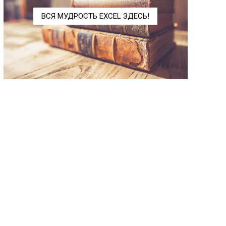
МНИМ.EXP
IMEXP
ВСЯ МУДРОСТЬ EXCEL ЗДЕСЬ!
МНИМ.LN
IMLN
МНИМ.LOG10
IMLOG10
МНИМ.LOG2
IMLOG2
МНИМ.SEC
IMSEC
МНИМ.SECH
IMSECH
МНИМ.SIN
IMSIN
МНИМ.SINH
IMSINH
МНИМ.TAN
IMTAN
МНИМ.АРГУМЕНТ
IMARGUMENT
МНИМ.ВЕЩ
IMREAL
МНИМ.ДЕЛ
IMDIV