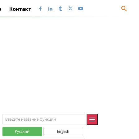
ФТЕСТ
FTEST
p
Контакт
ХИ2ОБР
CHIINV
ХИ2РАСП
CHISQDIST
ХИ2ТЕСТ
CHITEST
ЭКСПРАСП
EXPONDIST
Инженерные (Engineering)
БЕССЕЛЬ.I
BESSELI
БЕССЕЛЬ.J
BESSELJ
БЕССЕЛЬ.K
BESSELK
БЕССЕЛЬ.Y
BESSELY
БИТ.И
BITAND
Русский
English
БИТ.ИЛИ
BITOR