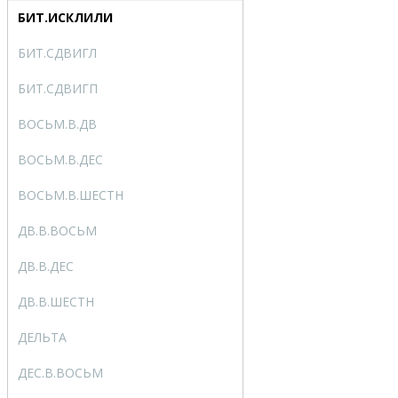
БИТ.ИСКЛИЛИ
BITXOR
БИТ.СДВИГЛ
BITLSHIFT
БИТ.СДВИГП
BITRSHIFT
ВОСЬМ.В.ДВ
OCT2BIN
ВОСЬМ.В.ДЕС
OCT2DEC
ВОСЬМ.В.ШЕСТН
OCT2HEX
ДВ.В.ВОСЬМ
BIN2OCT
ДВ.В.ДЕС
BIN2DEC
ДВ.В.ШЕСТН
BIN2HEX
ДЕЛЬТА
DELTA
ДЕС.В.ВОСЬМ
DEC2OCT