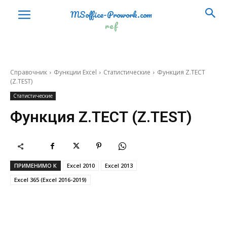
ФИЛЬТР
FILTER
MSoffice-Prowork.com
ref
ОДНОЗНАЧ (@)
SINGLE
СОРТ
SORT
СОРТПО
SORTBY
Справочник
Функции Excel
Статистические
Функция Z.ТЕСТ
(Z.TEST)
ПРОСМОТРХ
XLOOKUP
Статистические
ПОИСКПОЗХ
XMATCH
Функция Z.ТЕСТ (Z.TEST)
ИСТОРИЯАКЦИЙ
STOCKHISTORY
Математические (Math and Trig)
ABS
ABS
ПРИМЕНИМО К
Excel 2010
Excel 2013
ACOS
ACOS
Excel 365 (Excel 2016-2019)
ACOSH
ACOSH
ACOT
ACOT