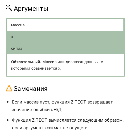
Аргументы
АРАБСКОЕ
ARABIC
ГРАДУСЫ
DEGREES
массив
ДВФАКТР
FACTDOUBLE
x
ДЕС
DECIMAL
сигма
ЗНАК
SIGN
Обязательный.
Массив или диапазон данных, с
которыми сравнивается x.
КОРЕНЬ
SQRT
Обязательный.
Необязательный.
Проверяемое значение.
Известное стандартное отклонение
КОРЕНЬПИ
SQRTPI
генеральной совокупности. Если этот аргумент опущен,
Замечания
используется стандартное отклонение выборки.
МЕДИН
MUNIT
Если массив пуст, функция Z.ТЕСТ возвращает
МОБР
MINVERSE
значение ошибки #Н/Д.
МОПРЕД
MDETERM
Функция Z.ТЕСТ вычисляется следующим образом,
если аргумент «сигма» не опущен:
МУЛЬТИНОМ
MULTINOMIAL