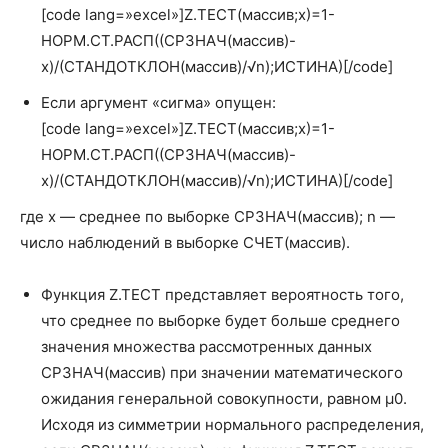
[code lang=»excel»]Z.ТЕСТ(массив;x)=1-
МУМНОЖ
MMULT
НОРМ.СТ.РАСП((СРЗНАЧ(массив)-
x)/(СТАНДОТКЛОН(массив)/√n);ИСТИНА)[/code]
НЕЧЁТ
ODD
Если аргумент «сигма» опущен:
НОД
GCD
[code lang=»excel»]Z.ТЕСТ(массив;x)=1-
НОК
LCM
НОРМ.СТ.РАСП((СРЗНАЧ(массив)-
x)/(СТАНДОТКЛОН(массив)/√n);ИСТИНА)[/code]
ОКРВВЕРХ.МАТ
CEILING.MATH
где x — среднее по выборке СРЗНАЧ(массив); n —
ОКРВНИЗ.МАТ
FLOOR.MATH
число наблюдений в выборке СЧЕТ(массив).
ОКРУГЛ
ROUND
Функция Z.TEСT представляет вероятность того,
ОКРУГЛВВЕРХ
ROUNDUP
что среднее по выборке будет больше среднего
значения множества рассмотренных данных
ОКРУГЛВНИЗ
ROUNDDOWN
СРЗНАЧ(массив) при значении математического
ОКРУГЛТ
MROUND
ожидания генеральной совокупности, равном μ0.
Исходя из симметрии нормального распределения,
ОСНОВАНИЕ
BASE