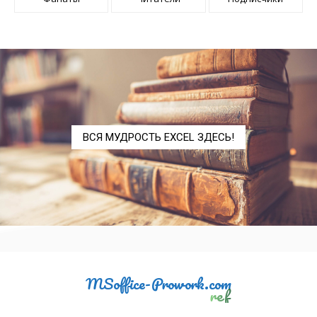
ДИСПРА
VARPA
ДОВЕРИТ.НОРМ
CONFIDENCE.NORM
ДОВЕРИТ.СТЬЮДЕНТ
CONFIDENCE.T
КВАДРОТКЛ
DEVSQ
КВАРТИЛЬ.ВКЛ
QUARTILE.INC
ВСЯ МУДРОСТЬ EXCEL ЗДЕСЬ!
КВАРТИЛЬ.ИСКЛ
QUARTILE.EXC
КВПИРСОН
RSQ
КОВАРИАЦИЯ.В
COVARIANCE.S
КОВАРИАЦИЯ.Г
COVARIANCE.P
КОРРЕЛ
CORREL
MSoffice-Prowork.com
ref
ЛГРФПРИБЛ
LOGEST