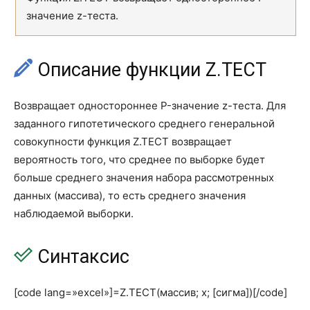
CSCH
CSCH
значение z-теста.
EXP
EXP
LN
LN
Описание функции Z.ТЕСТ
LOG
LOG
Возвращает одностороннее P-значение z-теста. Для
LOG10
LOG10
заданного гипотетического среднего генеральной
совокупности функция Z.TEСT возвращает
SEC
SEC
вероятность того, что среднее по выборке будет
SECH
SECH
больше среднего значения набора рассмотренных
данных (массива), то есть среднего значения
SIN
SIN
наблюдаемой выборки.
SINH
SINH
Синтаксис
TAN
TAN
TANH
TANH
[code lang=»excel»]=Z.ТЕСТ(массив; x; [сигма])[/code]
АГРЕГАТ
AGGREGATE