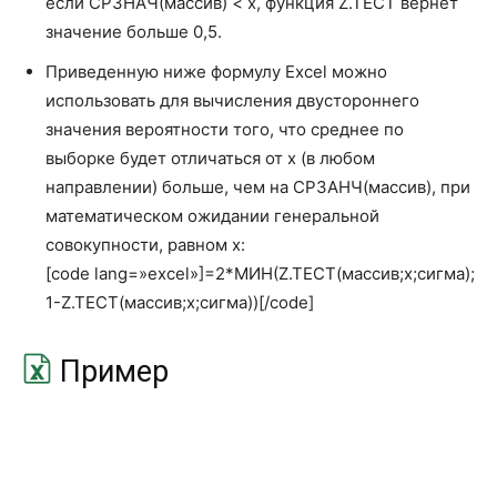
если СРЗНАЧ(массив) < x, функция Z.TEСT вернет
ОСТАТ
MOD
значение больше 0,5.
ОТБР
TRUNC
Приведенную ниже формулу Excel можно
использовать для вычисления двустороннего
ПИ
PI
значения вероятности того, что среднее по
выборке будет отличаться от x (в любом
ПРОИЗВЕД
PRODUCT
направлении) больше, чем на СРЗАНЧ(массив), при
ПРОМЕЖУТОЧНЫЕ.
математическом ожидании генеральной
ИТОГИ
SUBTOTAL
совокупности, равном x:
[code lang=»excel»]=2*МИН(Z.TEСТ(массив;x;сигма);
РАДИАНЫ
RADIANS
1-Z.TEСТ(массив;x;сигма))[/code]
РИМСКОЕ
ROMAN
Пример
РЯД.СУММ
SERIESSUM
СЛУЧМЕЖДУ
RANDBETWEEN
СЛЧИС
RAND