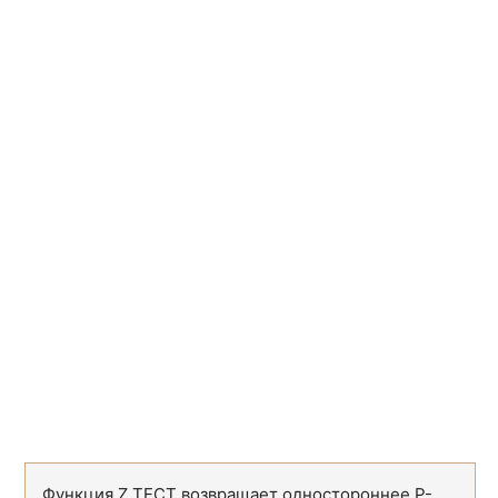
ACOTH
ACOTH
ASIN
ASIN
ASINH
ASINH
ATAN
ATAN
ATAN2
ATAN2
ATANH
ATANH
COS
COS
COSH
COSH
COT
COT
COTH
COTH
CSC
CSC
Функция Z.ТЕСТ возвращает одностороннее P-