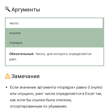
ДОВЕРИТ.СТЬЮДЕНТ
CONFIDENCE.T
Аргументы
КВАДРОТКЛ
DEVSQ
число
КВАРТИЛЬ.ВКЛ
QUARTILE.INC
ссылка
КВАРТИЛЬ.ИСКЛ
QUARTILE.EXC
порядок
КВПИРСОН
RSQ
Обязательный.
Число, для которого определяется
КОВАРИАЦИЯ.В
COVARIANCE.S
ранг.
КОВАРИАЦИЯ.Г
COVARIANCE.P
Обязательный.
Необязательный.
Массив чисел или ссылка на список
Число, определяющее способ
чисел. Нечисловые значения в ссылке игнорируются.
упорядочения.
КОРРЕЛ
CORREL
Замечания
ЛГРФПРИБЛ
LOGEST
Если значение аргумента «порядок» равно 0 (нулю)
или опущено, ранг числа определяется в Excel так,
ЛИНЕЙН
LINEST
как если бы ссылка была списком,
ЛОГНОРМ.ОБР
LOGNORM.INV
отсортированным по убыванию.