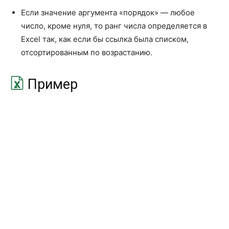
ЛОГНОРМ.РАСП
LOGNORM.DIST
Если значение аргумента «порядок» — любое
число, кроме нуля, то ранг числа определяется в
МАКС
MAX
Excel так, как если бы ссылка была списком,
МАКСА
MAXA
отсортированным по возрастанию.
МАКСЕСЛИ
MAXIFS
Пример
МЕДИАНА
MEDIAN
МИН
MIN
МИНА
MINA
МИНЕСЛИ
MINIFS
МОДА.НСК
MODE.MULT
МОДА.ОДН
MODE.SNGL
НАИБОЛЬШИЙ
LARGE