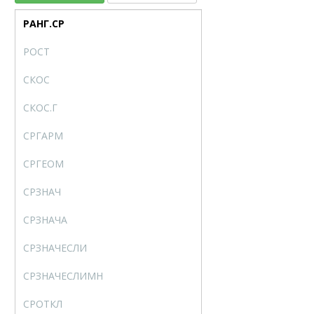
РАНГ.СР
RANK.AVG
РОСТ
GROWTH
СКОС
SKEW
СКОС.Г
SKEW.P
СРГАРМ
HARMEAN
СРГЕОМ
GEOMEAN
СРЗНАЧ
AVERAGE
СРЗНАЧА
AVERAGEA
СРЗНАЧЕСЛИ
AVERAGEIF
СРЗНАЧЕСЛИМН
AVERAGEIFS
СРОТКЛ
AVEDEV