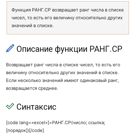
Функция РАНГ.СР возвращает ранг числа в списке
ГАММА.ОБР
GAMMA.INV
чисел, то есть его величину относительно других
ГАММА.РАСП
GAMMA.DIST
значений в списке.
ГАММАНЛОГ
GAMMALN
ГАММАНЛОГ.ТОЧН
GAMMALN.PRECISE
Описание функции РАНГ.СР
ГАУСС
GAUSS
Возвращает ранг числа в списке чисел, то есть его
ГИПЕРГЕОМ.РАСП
HYPGEOM.DIST
величину относительно других значений в списке.
Если несколько значений имеют одинаковый ранг,
ДИСП.В
VAR.S
возвращается среднее.
ДИСП.Г
VAR.P
Синтаксис
ДИСПА
VARA
ДИСПРА
VARPA
[code lang=»excel»]=РАНГ.СР(число; ссылка;
[порядок])[/code]
ДОВЕРИТ.НОРМ
CONFIDENCE.NORM