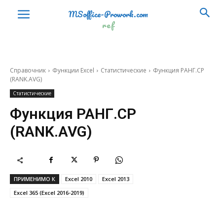
MSoffice-Prowork.com
ЧИСЛКОМБА
COMBINA
ref
ОКРВВЕРХ
CEILING
ОКРВНИЗ
FLOOR
Справочник
Функции Excel
Статистические
Функция РАНГ.СР
ОКРВВЕРХ.ТОЧН
CEILING.PRECISE
(RANK.AVG)
Статистические
ОКРВНИЗ.ТОЧН
FLOOR.PRECISE
Функция РАНГ.СР
СЛМАССИВ
RANDARRAY
(RANK.AVG)
ПОСЛЕД
SEQUENCE
Статистические (Statistical)
F.ОБР
F.INV
ПРИМЕНИМО К
Excel 2010
Excel 2013
F.ОБР.ПХ
F.INV.RT
Excel 365 (Excel 2016-2019)
F.РАСП
F.DIST