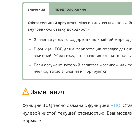
значения
предположение
Обязательный аргумент.
Массив или ссылка на ячей
внутреннюю ставку доходности.
Значения должны содержать по крайней мере одн
В функции ВСД для интерпретации порядка денеж
значений. Убедитесь, что значения выплат и пос
Если аргумент, который является массивом или с
ячейки, такие значения игнорируются.
Необязательный аргумент.
Величина, предположител
Замечания
Функция ВСД тесно связана с функцией
ЧПС
. Ста
нулевой чистой текущей стоимостью. Взаимосвя
формуле: