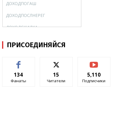
ДОХОДПОГАШ
YIELDMAT
ДОХОДПОСЛНЕРЕГ
ODDLYIELD
ДОХОДСКИДКА
YIELDDISC
ИНОРМА
INTRATE
ПРИСОЕДИНЯЙСЯ
КПЕР
NPER
МВСД
MIRR
134
15
5,110
МДЛИТ
MDURATION
Фанаты
Читатели
Подписчики
НАКОПДОХОД
ACCRINT
НАКОПДОХОДПОГАШ
ACCRINTM
НОМИНАЛ
NOMINAL
ОБЩДОХОД
CUMPRINC