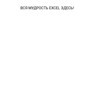
ОБЩПЛАТ
CUMIPMT
ВСЯ МУДРОСТЬ EXCEL ЗДЕСЬ!
ОСПЛТ
PPMT
ПДЛИТ
PDURATION
ПЛТ
PMT
ПОЛУЧЕНО
RECEIVED
ПРОЦПЛАТ
ISPMT
ПРПЛТ
IPMT
ПС
PV
ПУО
VDB
РАВНОКЧЕК
TBILLEQ
РУБЛЬ.ДЕС
DOLLARDE
РУБЛЬ.ДРОБЬ
DOLLARFR