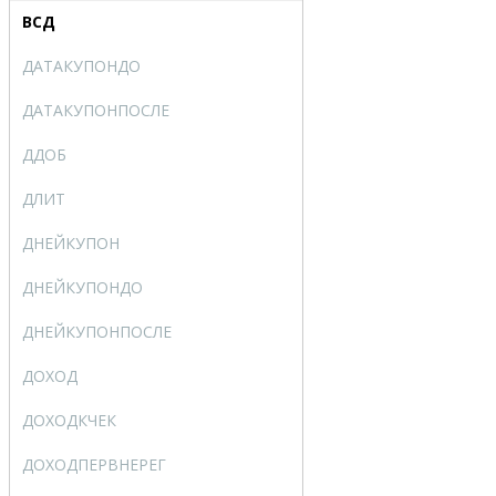
ВСД
IRR
ДАТАКУПОНДО
COUPPCD
ДАТАКУПОНПОСЛЕ
COUPNCD
ДДОБ
DDB
ДЛИТ
DURATION
ДНЕЙКУПОН
COUPDAYS
ДНЕЙКУПОНДО
COUPDAYBS
ДНЕЙКУПОНПОСЛЕ
COUPDAYSNC
ДОХОД
YIELD
ДОХОДКЧЕК
TBILLYIELD
ДОХОДПЕРВНЕРЕГ
ODDFYIELD