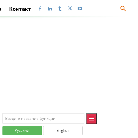
p
Контакт
Финансовые (Financial)
АМОРУВ
AMORLINC
АМОРУМ
AMORDEGRC
АПЛ
SLN
АСЧ
SYD
БЗРАСПИС
FVSCHEDULE
Русский
English
БС
FV