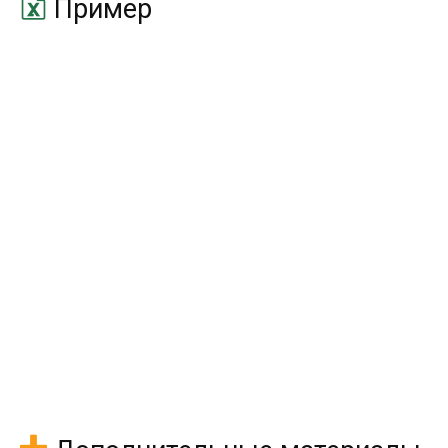
Пример
НОРМСТОБР
NORMSINV
НОРМСТРАСП
NORMSDIST
ОТРБИНОМРАСП
NEGBINOMDIST
ПЕРСЕНТИЛЬ
PERCENTILE
ПРОЦЕНТРАНГ
PERCENTRANK
ПУАССОН
POISSON
РАНГ
RANK
СТАНДОТКЛОН
STDEV
СТАНДОТКЛОНП
STDEVP
СТЬЮДРАСП
TDIST
СТЬЮДРАСПОБР
TINV