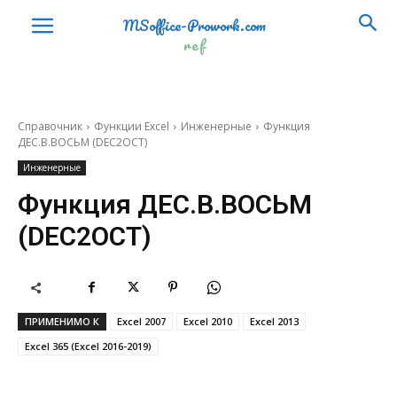
MSoffice-Prowork.com
СРГЕОМ
GEOMEAN
ref
СРЗНАЧ
AVERAGE
СРЗНАЧА
AVERAGEA
Справочник
Функции Excel
Инженерные
Функция
СРЗНАЧЕСЛИ
AVERAGEIF
ДЕС.В.ВОСЬМ (DEC2OCT)
СРЗНАЧЕСЛИМН
AVERAGEIFS
Инженерные
Функция ДЕС.В.ВОСЬМ
СРОТКЛ
AVEDEV
(DEC2OCT)
СТАНДОТКЛОН.В
STDEV.S
СТАНДОТКЛОН.Г
STDEV.P
СТАНДОТКЛОНА
STDEVA
ПРИМЕНИМО К
Excel 2007
Excel 2010
Excel 2013
СТАНДОТКЛОНПА
STDEVPA
Excel 365 (Excel 2016-2019)
СТОШYX
STEYX