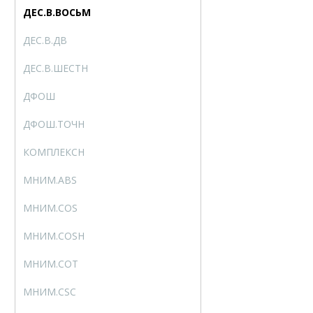
ДЕС.В.ВОСЬМ
DEC2OCT
ДЕС.В.ДВ
DEC2BIN
ДЕС.В.ШЕСТН
DEC2HEX
ДФОШ
ERFC
ДФОШ.ТОЧН
ERFC.PRECISE
КОМПЛЕКСН
COMPLEX
МНИМ.ABS
IMABS
МНИМ.COS
IMCOS
МНИМ.COSH
IMCOSH
МНИМ.COT
IMCOT
МНИМ.CSC
IMCSC