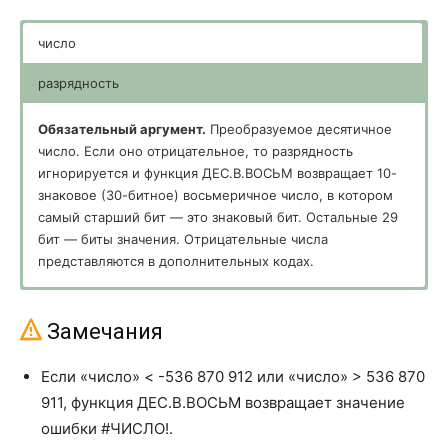
ЭКСП.РАСП
EXPON.DIST
ЭКСЦЕСС
KURT
число
FРАСП
FDIST
разрядность
FРАСПОБР
FINV
Обязательный аргумент.
Преобразуемое десятичное
число. Если оно отрицательное, то разрядность
ZТЕСТ
ZTEST
игнорируется и функция ДЕС.В.ВОСЬМ возвращает 10-
знаковое (30-битное) восьмеричное число, в котором
БЕТАОБР
BETAINV
самый старший бит — это знаковый бит. Остальные 29
бит — биты значения. Отрицательные числа
БЕТАРАСП
BETADIST
представляются в дополнительных кодах.
БИНОМРАСП
BINOMDIST
Необязательный аргумент.
Количество знаков в записи
числа. Если разрядность опущена, функция
ВЕЙБУЛЛ
WEIBULL
Замечания
ДЕС.В.ВОСЬМ использует минимально необходимое
ГАММАОБР
GAMMAINV
количество знаков. Разрядность используется, чтобы
Если «число» < -536 870 912 или «число» > 536 870
приписать возвращаемому значению ведущие нули.
911, функция ДЕС.В.ВОСЬМ возвращает значение
ГАММАРАСП
GAMMADIST
ошибки #ЧИСЛО!.
ГИПЕРГЕОМЕТ
HYPGEOMDIST