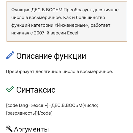
ТЕНДЕНЦИЯ
TREND
Функция ДЕС.В.ВОСЬМ Преобразует десятичное
УРЕЗСРЕДНЕЕ
TRIMMEAN
число в восьмеричное. Как и большинство
функций категории «Инженерные», работает
ФИ
PHI
начиная с 2007-й версии Excel.
ФИШЕР
FISHER
ФИШЕРОБР
FISHERINV
Описание функции
ХИ2.ОБР
CHISQ.INV
Преобразует десятичное число в восьмеричное.
ХИ2.ОБР.ПХ
CHISQ.INV.RT
ХИ2.РАСП
CHISQ.DIST
Синтаксис
ХИ2.РАСП.ПХ
CHISQ.DIST.RT
[code lang=»excel»]=ДЕС.В.ВОСЬМ(число;
ХИ2.ТЕСТ
CHISQ.TEST
[разрядность])[/code]
ЧАСТОТА
FREQUENCY
Аргументы