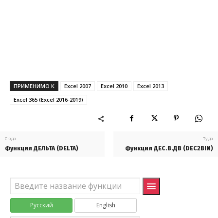
БИТ.ИЛИ
BITOR
БИТ.ИСКЛИЛИ
BITXOR
БИТ.СДВИГЛ
BITLSHIFT
БИТ.СДВИГП
BITRSHIFT
ПРИМЕНИМО К
Excel 2007
Excel 2010
Excel 2013
ВОСЬМ.В.ДВ
OCT2BIN
Excel 365 (Excel 2016-2019)
ВОСЬМ.В.ДЕС
OCT2DEC
ВОСЬМ.В.ШЕСТН
OCT2HEX
Сюда
Туда
ДВ.В.ВОСЬМ
BIN2OCT
Функция ДЕЛЬТА (DELTA)
Функция ДЕС.В.ДВ (DEC2BIN)
ДВ.В.ДЕС
BIN2DEC
ДВ.В.ШЕСТН
BIN2HEX
Русский
English
ДЕЛЬТА
DELTA