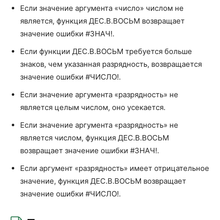
Если значение аргумента «число» числом не
ДИСП
VAR
является, функция ДЕС.В.ВОСЬМ возвращает
значение ошибки #ЗНАЧ!.
ДИСПР
VARP
Если функции ДЕС.В.ВОСЬМ требуется больше
ДОВЕРИТ
CONFIDENCE
знаков, чем указанная разрядность, возвращается
КВАРТИЛЬ
QUARTILE
значение ошибки #ЧИСЛО!.
Если значение аргумента «разрядность» не
КОВАР
COVAR
является целым числом, оно усекается.
КРИТБИНОМ
CRITBINOM
Если значение аргумента «разрядность» не
ЛОГНОРМОБР
LOGINV
является числом, функция ДЕС.В.ВОСЬМ
возвращает значение ошибки #ЗНАЧ!.
ЛОГНОРМРАСП
LOGNORMDIST
Если аргумент «разрядность» имеет отрицательное
МОДА
MODE
значение, функция ДЕС.В.ВОСЬМ возвращает
значение ошибки #ЧИСЛО!.
НОРМОБР
NORMINV
НОРМРАСП
NORMDIST