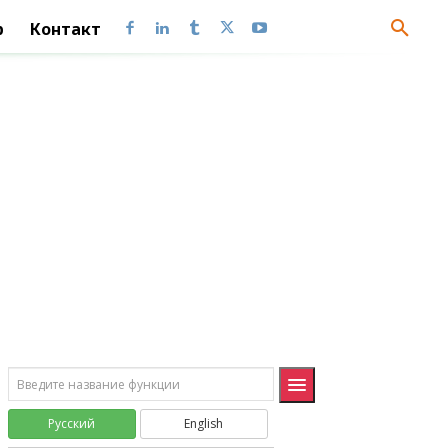
КУБЭЛЕМЕНТКИП
CUBEKPIMEMBER
p
Контакт
Информация (Information)
ЕЛОГИЧ
ISLOGICAL
ЕНД
ISNA
ЕНЕТЕКСТ
ISNONTEXT
ЕНЕЧЁТ
ISODD
ЕОШ
ISERR
ЕОШИБКА
ISERROR
ЕПУСТО
ISBLANK
ЕССЫЛКА
ISREF
ЕТЕКСТ
ISTEXT
Русский
English
ЕФОРМУЛА
ISFORMULA