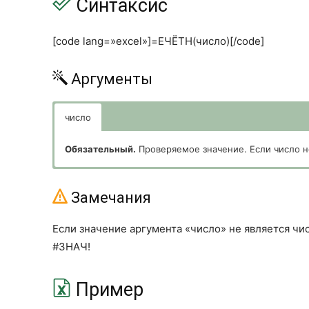
Синтаксис
[code lang=»excel»]=ЕЧЁТН(число)[/code]
Аргументы
число
Обязательный.
Проверяемое значение. Если число не
Замечания
Если значение аргумента «число» не является ч
#ЗНАЧ!
Пример