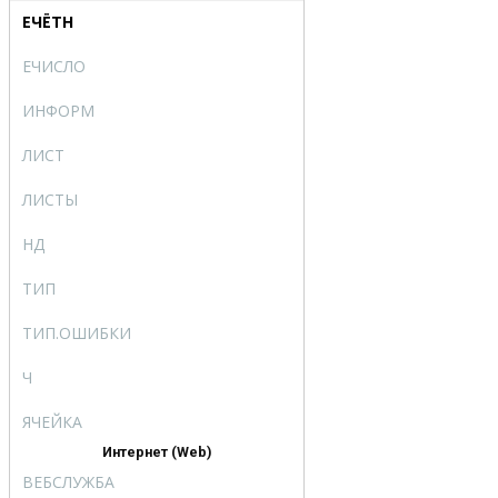
ЕЧЁТН
ISEVEN
ЕЧИСЛО
ISNUMBER
ИНФОРМ
INFO
ЛИСТ
SHEET
ЛИСТЫ
SHEETS
НД
NA
ТИП
TYPE
ТИП.ОШИБКИ
ERROR.TYPE
Ч
N
ЯЧЕЙКА
CELL
Интернет (Web)
ВЕБСЛУЖБА
WEBSERVICE