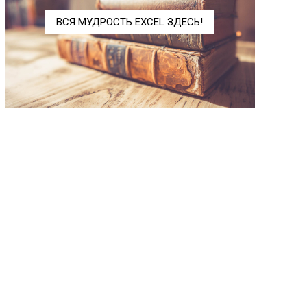
ДСРЗНАЧ
DAVERAGE
ВСЯ МУДРОСТЬ EXCEL ЗДЕСЬ!
ДСТАНДОТКЛ
DSTDEVP
ДСТАНДОТКЛП
DSTDEV
Экспериментальные (Insider)
LET
LET
ЛЯМБДА
LAMBDA