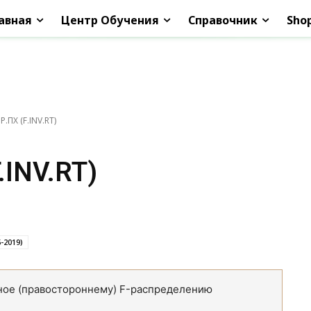
авная
Центр Обучения
Справочник
Sho
.ПХ (F.INV.RT)
.INV.RT)
6-2019)
тное (правостороннему) F-распределению