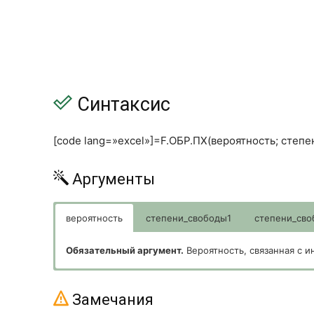
Синтаксис
[code lang=»excel»]=F.ОБР.ПХ(вероятность; степ
Аргументы
вероятность
степени_свободы1
степени_св
Обязательный аргумент.
Вероятность, связанная с 
Обязательный аргумент.
Обязательный аргумент.
Числитель степеней свобо
Знаменатель степеней сво
Замечания