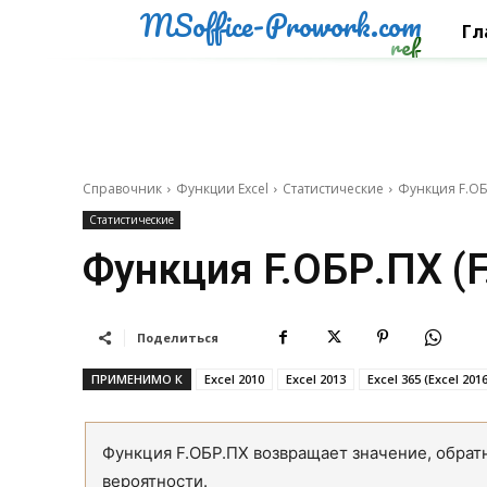
MSoffice-Prowork.com
Гл
ref
Справочник
Функции Excel
Статистические
Функция F.ОБР
Статистические
Функция F.ОБР.ПХ (F
Поделиться
ПРИМЕНИМО К
Excel 2010
Excel 2013
Excel 365 (Excel 201
Функция F.ОБР.ПХ возвращает значение, обра
вероятности.