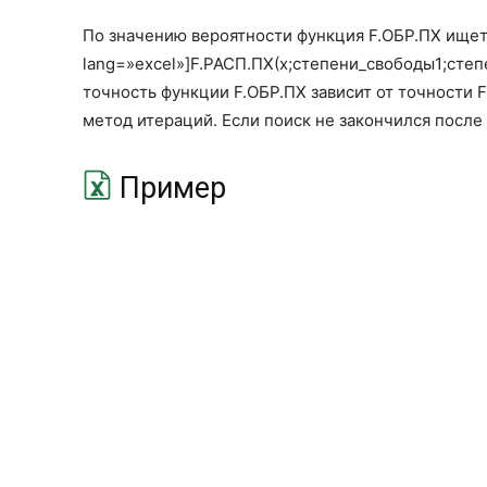
По значению вероятности функция F.ОБР.ПХ ищет 
lang=»excel»]F.РАСП.ПХ(x;степени_свободы1;степ
точность функции F.ОБР.ПХ зависит от точности 
метод итераций. Если поиск не закончился после
Пример