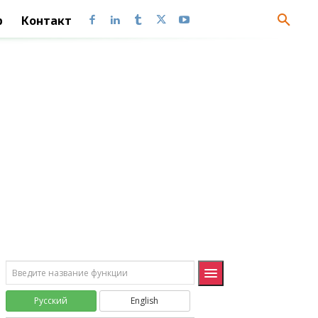
ЧАСТНОЕ
QUOTIENT
p
Контакт
ЧЁТН
EVEN
ЧИСЛКОМБ
COMBIN
ЧИСЛКОМБА
COMBINA
ОКРВВЕРХ
CEILING
ОКРВНИЗ
FLOOR
ОКРВВЕРХ.ТОЧН
CEILING.PRECISE
ОКРВНИЗ.ТОЧН
FLOOR.PRECISE
СЛМАССИВ
RANDARRAY
ПОСЛЕД
SEQUENCE
Статистические (Statistical)
Русский
English
F.ОБР
F.INV