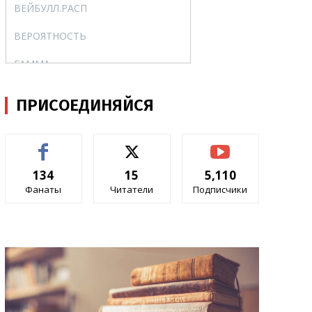
ВЕЙБУЛЛ.РАСП
WEIBULL.DIST
ВЕРОЯТНОСТЬ
PROB
ГАММА
GAMMA
ГАММА.ОБР
GAMMA.INV
ПРИСОЕДИНЯЙСЯ
ГАММА.РАСП
GAMMA.DIST
ГАММАНЛОГ
GAMMALN
134
15
5,110
ГАММАНЛОГ.ТОЧН
GAMMALN.PRECISE
Фанаты
Читатели
Подписчики
ГАУСС
GAUSS
ГИПЕРГЕОМ.РАСП
HYPGEOM.DIST
ДИСП.В
VAR.S
ДИСП.Г
VAR.P