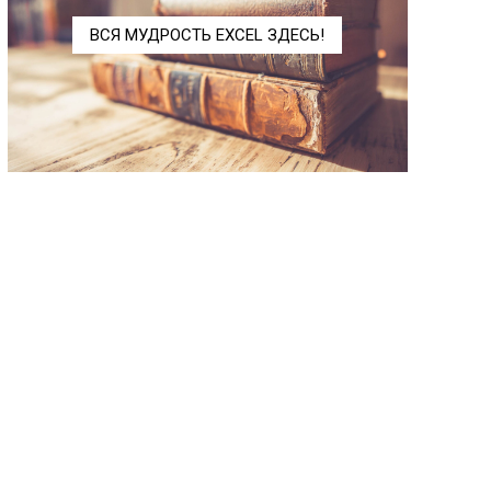
ДИСПА
VARA
ВСЯ МУДРОСТЬ EXCEL ЗДЕСЬ!
ДИСПРА
VARPA
ДОВЕРИТ.НОРМ
CONFIDENCE.NORM
ДОВЕРИТ.СТЬЮДЕНТ
CONFIDENCE.T
КВАДРОТКЛ
DEVSQ
КВАРТИЛЬ.ВКЛ
QUARTILE.INC
КВАРТИЛЬ.ИСКЛ
QUARTILE.EXC
КВПИРСОН
RSQ
КОВАРИАЦИЯ.В
COVARIANCE.S
КОВАРИАЦИЯ.Г
COVARIANCE.P
КОРРЕЛ
CORREL
ЛГРФПРИБЛ
LOGEST