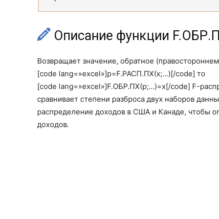
Описание функции F.ОБР.
Возвращает значение, обратное (правостороннем
[code lang=»excel»]p=F.РАСП.ПХ(x;…)[/code] то
[code lang=»excel»]F.ОБР.ПХ(p;…)=x[/code] F-рас
сравнивает степени разброса двух наборов данн
распределение доходов в США и Канаде, чтобы о
доходов.