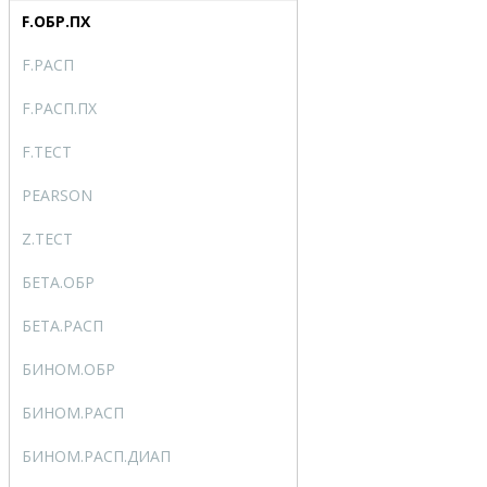
F.ОБР.ПХ
F.INV.RT
F.РАСП
F.DIST
F.РАСП.ПХ
F.DIST.RT
F.ТЕСТ
F.TEST
PEARSON
PEARSON
Z.ТЕСТ
Z.TEST
БЕТА.ОБР
BETA.INV
БЕТА.РАСП
BETA.DIST
БИНОМ.ОБР
BINOM.INV
БИНОМ.РАСП
BINOM.DIST
БИНОМ.РАСП.ДИАП
BINOM.DIST.RANGE