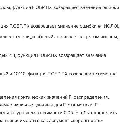
ислом, функция F.ОБР.ПХ возвращает значение ошибки
ункция F.ОБР.ПХ возвращает значение ошибки #ЧИСЛО!.
 или «степени_свободы2» не является целым числом,
ды2 < 1, функция F.ОБР.ПХ возвращает значение
ды2 ≥ 10^10, функция F.ОБР.ПХ возвращает значение
деления критических значений F-распределения.
бычно включают данные для F-статистики, F-
ления с уровнем значимости 0,05. Чтобы определить
вень значимости s как аргумент «вероятность»