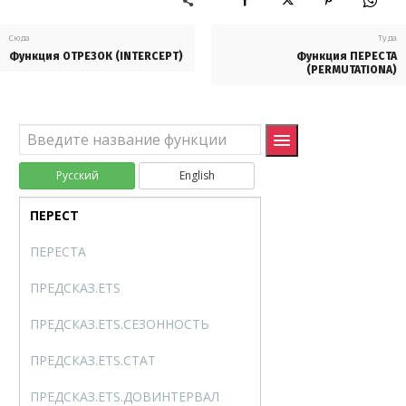
НОРМ.СТ.ОБР
NORM.S.INV
Сюда
Туда
Функция ОТРЕЗОК (INTERCEPT)
Функция ПЕРЕСТА
НОРМ.СТ.РАСП
NORM.S.DIST
(PERMUTATIONA)
НОРМАЛИЗАЦИЯ
STANDARDIZE
ОТРБИНОМ.РАСП
NEGBINOM.DIST
Русский
English
ОТРЕЗОК
INTERCEPT
ПЕРЕСТ
PERMUT
ПЕРЕСТА
PERMUTATIONA
ПРЕДСКАЗ.ETS
FORECAST.ETS
ПРЕДСКАЗ.ETS.СЕЗОННОСТЬ
FORECAST.ETS.SEASON
ПРЕДСКАЗ.ETS.СТАТ
FORECAST.ETS.STAT
ПРЕДСКАЗ.ЕTS.ДОВИНТЕРВАЛ
FORECAST.ETS.CONFIN