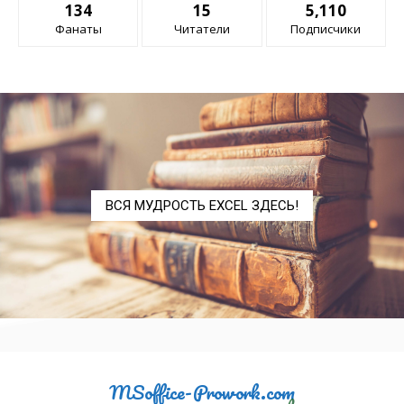
134
15
5,110
СКОС.Г
SKEW.P
Фанаты
Читатели
Подписчики
СРГАРМ
HARMEAN
СРГЕОМ
GEOMEAN
СРЗНАЧ
AVERAGE
СРЗНАЧА
AVERAGEA
СРЗНАЧЕСЛИ
AVERAGEIF
ВСЯ МУДРОСТЬ EXCEL ЗДЕСЬ!
СРЗНАЧЕСЛИМН
AVERAGEIFS
СРОТКЛ
AVEDEV
СТАНДОТКЛОН.В
STDEV.S
СТАНДОТКЛОН.Г
STDEV.P
СТАНДОТКЛОНА
STDEVA
MSoffice-Prowork.com