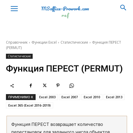
MSoffice-Prowork.com
РАДИАНЫ
RADIANS
ref
РИМСКОЕ
ROMAN
РЯД.СУММ
SERIESSUM
Справочник
Функции Excel
Статистические
Функция ПЕРЕСТ
СЛУЧМЕЖДУ
RANDBETWEEN
(PERMUT)
Статистические
СЛЧИС
RAND
Функция ПЕРЕСТ (PERMUT)
СТЕПЕНЬ
POWER
СУММ
SUM
СУММЕСЛИ
SUMIF
ПРИМЕНИМО К
Excel 2003
Excel 2007
Excel 2010
Excel 2013
Excel 365 (Excel 2016-2019)
СУММЕСЛИМН
SUMIFS
СУММКВ
SUMSQ
Функция ПЕРЕСТ возвращает количество
СУММКВРАЗН
SUMXMY2
перестановок для заданного числа объектов,