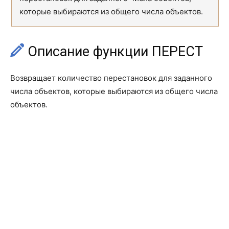
которые выбираются из общего числа объектов.
СУММПРОИЗВ
SUMPRODUCT
СУММРАЗНКВ
SUMX2MY2
Описание функции ПЕРЕСТ
СУММСУММКВ
SUMX2PY2
ФАКТР
FACT
Возвращает количество перестановок для заданного
числа объектов, которые выбираются из общего числа
ЦЕЛОЕ
INT
объектов.
ЧАСТНОЕ
QUOTIENT
ЧЁТН
EVEN
ЧИСЛКОМБ
COMBIN
ЧИСЛКОМБА
COMBINA
ОКРВВЕРХ
CEILING
ОКРВНИЗ
FLOOR