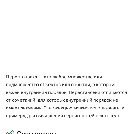
ОКРВВЕРХ.ТОЧН
CEILING.PRECISE
ОКРВНИЗ.ТОЧН
FLOOR.PRECISE
СЛМАССИВ
RANDARRAY
ПОСЛЕД
SEQUENCE
Статистические (Statistical)
F.ОБР
F.INV
F.ОБР.ПХ
F.INV.RT
Перестановка — это любое множество или
F.РАСП
F.DIST
подмножество объектов или событий, в котором
важен внутренний порядок. Перестановки отличаются
F.РАСП.ПХ
F.DIST.RT
от сочетаний, для которых внутренний порядок не
F.ТЕСТ
F.TEST
имеет значения. Эта функцию можно использовать, к
примеру, для вычисления вероятностей в лотереях.
PEARSON
PEARSON
Z.ТЕСТ
Z.TEST