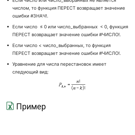
Если число или число_выбранных не является
ГАММАНЛОГ.ТОЧН
GAMMALN.PRECISE
числом, то функция ПЕРЕСТ возвращает значение
ошибки #ЗНАЧ!.
ГАУСС
GAUSS
Если число ≤ 0 или число_выбранных < 0, функция
ГИПЕРГЕОМ.РАСП
HYPGEOM.DIST
ПЕРЕСТ возвращает значение ошибки #ЧИСЛО!.
ДИСП.В
VAR.S
Если число < число_выбранных, то функция
ПЕРЕСТ возвращает значение ошибки #ЧИСЛО!.
ДИСП.Г
VAR.P
Уравнение для числа перестановок имеет
ДИСПА
VARA
следующий вид:
ДИСПРА
VARPA
ДОВЕРИТ.НОРМ
CONFIDENCE.NORM
ДОВЕРИТ.СТЬЮДЕНТ
CONFIDENCE.T
Пример
КВАДРОТКЛ
DEVSQ
КВАРТИЛЬ.ВКЛ
QUARTILE.INC