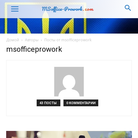
MSoffice-Prowork
.com
Домой
Авторы
Посты от msofficeprowork
msofficeprowork
43 ПОСТЫ
0 КОММЕНТАРИИ