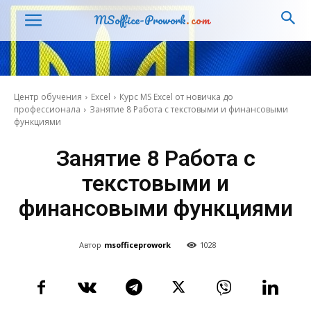
MSoffice-Prowork
.com
Центр обучения
Excel
Курс MS Excel от новичка до
профессионала
Занятие 8 Работа с текстовыми и финансовыми
функциями
Занятие 8 Работа с
текстовыми и
финансовыми функциями
Автор
msofficeprowork
1028