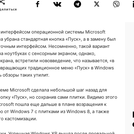
делиться
 интерфейсом операционной системы Microsoft
а убрана стандартная кнопка «Пуск», а в замену был
иточным интерфейсом. Несомненно, такой вариант
а ноутбуках с сенсорным экраном, однако,
крана, встретили нововведение, что называется, «в
озвращающих традиционное меню «Пуск» в Windows
 обзоры таких утилит.
еме Microsoft сделала небольшой шаг назад для
нопку «Пуск», но сохранив сами плитки. Видимо этого
crosoft пошла еще дальше в плане возращения к
от Windows 7 с плитками из Windows 8, а также
го кастомизации.
ки. Успешная Windows XP вышла после провальной