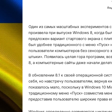
По
Один из самых масштабных экспериментов с
произвела при выпуске Windows 8, когда был
предложен вариант стартового экрана с пл
был удобнее традиционного с меню «Пуск» н
пользователи компьютеров без сенсорного э
штыки». Появилась целая гора программ, в
8, а компьютерные сайты даже начали делать
В обновлении 8.1 к своей операционной сист
себя, но навстречу пользователям, вернув к
показалось мало, поскольку в Windows 10 Mi
традиционному меню «Пуск» совместив меню 
предоставив пользователю широкие права е
Windows определенно развивается цикличес