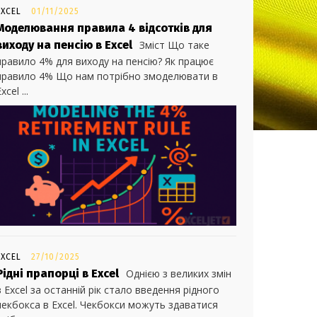
EXCEL
01/11/2025
Моделювання правила 4 відсотків для
виходу на пенсію в Excel
Зміст Що таке
правило 4% для виходу на пенсію? Як працює
правило 4% Що нам потрібно змоделювати в
xcel ...
EXCEL
27/10/2025
Рідні прапорці в Excel
Однією з великих змін
в Excel за останній рік стало введення рідного
чекбокса в Excel. Чекбокси можуть здаватися