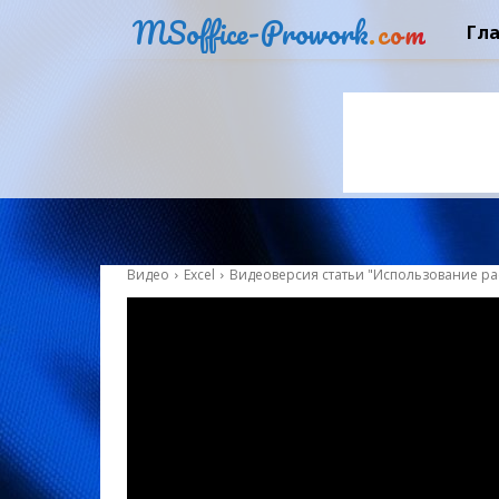
MSoffice-Prowork
.com
Гл
Видео
Excel
Видеоверсия статьи "Использование ра