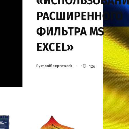
«ИСПОЛЬЗОВАНИ
РАСШИРЕННОГО
ФИЛЬТРА MS
EXCEL»
By
msofficeprowork
126