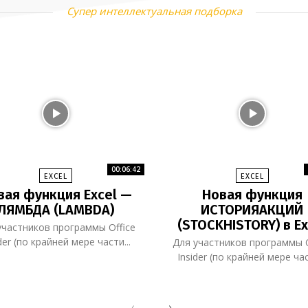
Супер интеллектуальная подборка
00:06:42
EXCEL
EXCEL
вая функция Excel —
Новая функция
ЛЯМБДА (LAMBDA)
ИСТОРИЯАКЦИЙ
(STOCKHISTORY) в Ex
участников программы Office
der (по крайней мере части...
Для участников программы O
Insider (по крайней мере час