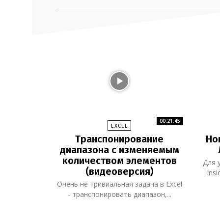
00:21:45
EXCEL
Транспонирование
Но
диапазона с изменяемым
количеством элементов
Для 
(видеоверсия)
Insi
Очень не тривиальная задача в Excel
- транспонировать диапазон,...