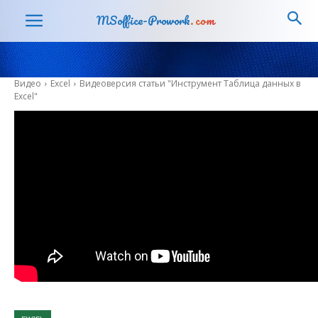
MSoffice-Prowork
.com
Видео
Excel
Видеоверсия статьи "Инструмент Таблица данных в
Excel"