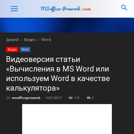
MSoffice-Prowork
.com
Домой
Видео
Word
Видео
Word
Видеоверсия статьи
«Вычисления в MS Word или
используем Word в качестве
калькулятора»
От
msofficeprowork
-
16/01/2017
170
0