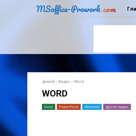
MSoffice-Prowork
.com
Гл
Домой
Видео
Word
WORD
Excel
PowerPoint
Windows
Другие видео