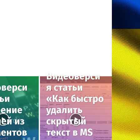
Видеоверси
оверси
я статьи
тьи
«Как быстро
ление
удалить
ей из
скрытый
ментов
текст в MS