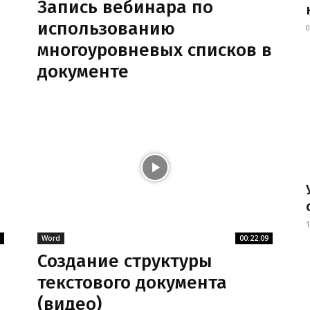
Запись вебинара по
использованию
0
многоуровневых списков в
документе
1
Word
00:22:09
Создание структуры
текстового документа
(видео)