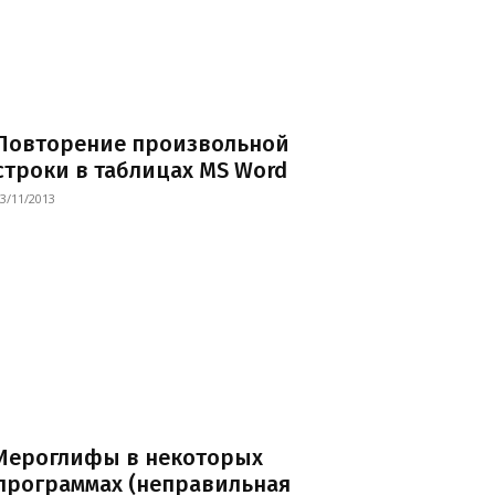
Повторение произвольной
строки в таблицах MS Word
3/11/2013
Иероглифы в некоторых
программах (неправильная