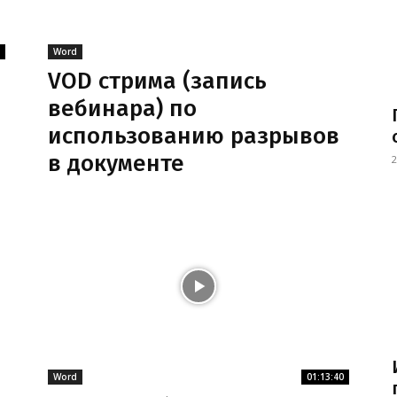
Word
VOD стрима (запись
вебинара) по
использованию разрывов
в документе
2
Word
01:13:40