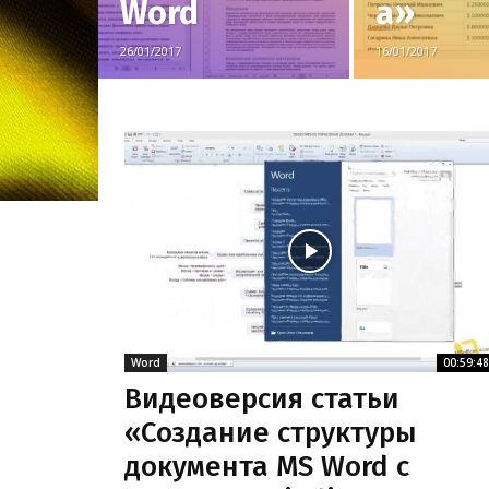
Word
а»
26/01/2017
16/01/2017
Word
00:59:48
Видеоверсия статьи
«Создание структуры
документа MS Word с