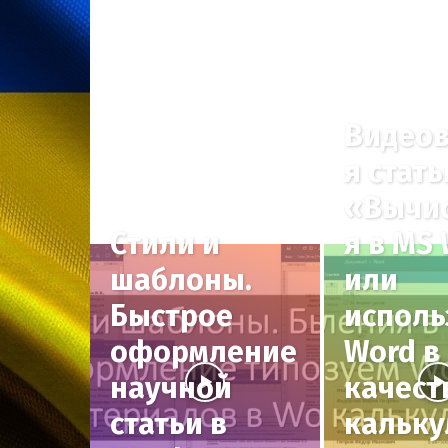
Видеов
я стать
«Вычи
Стили и
я в MS
шаблоны.
или
Быстрое
исполь
оформление
Word в
научной
качест
статьи в
кальку