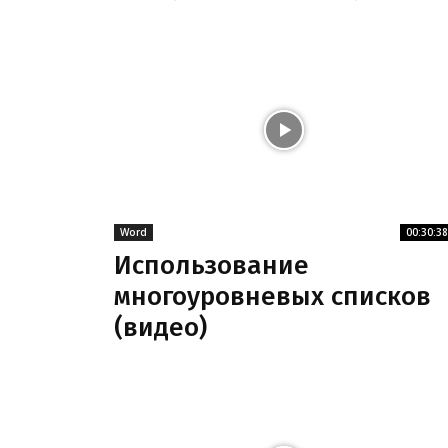
Word
00:30:38
Использование
многоуровневых списков
(видео)