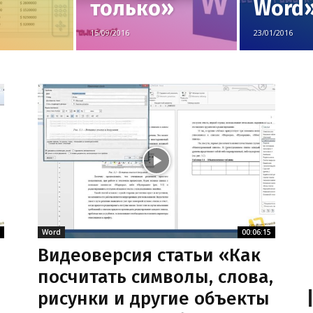
только»
Word
15/09/2016
23/01/2016
Word
00:06:15
Видеоверсия статьи «Как
посчитать символы, слова,
рисунки и другие объекты