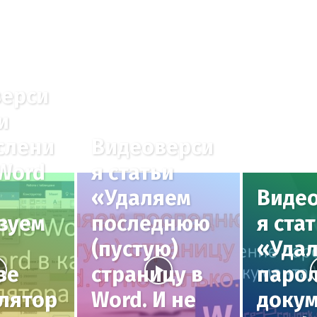
ерси
и
слени
Видеоверси
 Word
я статьи
«Удаляем
Виде
зуем
последнюю
я ста
(пустую)
«Уда
ве
страницу в
парол
лятор
Word. И не
доку