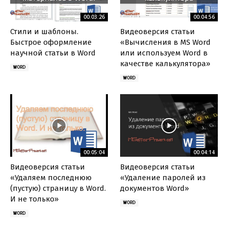
00:03:26
00:04:56
Стили и шаблоны.
Видеоверсия статьи
Быстрое оформление
«Вычисления в MS Word
научной статьи в Word
или используем Word в
качестве калькулятора»
WORD
WORD
00:05:04
00:04:14
Видеоверсия статьи
Видеоверсия статьи
«Удаляем последнюю
«Удаление паролей из
(пустую) страницу в Word.
документов Word»
И не только»
WORD
WORD