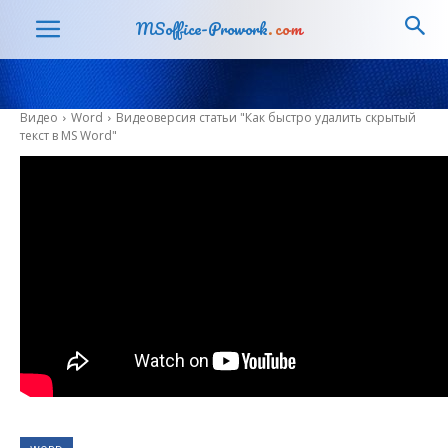
MSoffice-Prowork
.com
Видео
Word
Видеоверсия статьи "Как быстро удалить скрытый
текст в MS Word"