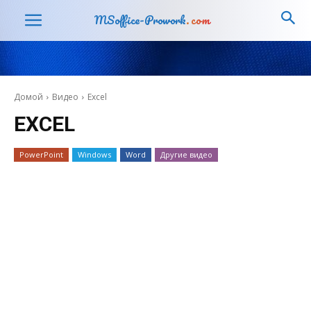
MSoffice-Prowork
.com
Домой
Видео
Excel
EXCEL
PowerPoint
Windows
Word
Другие видео