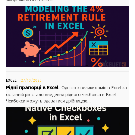
EXCEL
27/10/2025
Рідні прапорці в Excel
Однією з великих змін в Excel за
останній рік стало введення рідного чекбокса в Excel.
Чекбокси можуть здаватися дрібницею,...