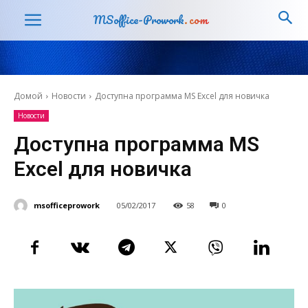
MSoffice-Prowork
.com
Домой
Новости
Доступна программа MS Excel для новичка
Новости
Доступна программа MS
Excel для новичка
msofficeprowork
05/02/2017
58
0