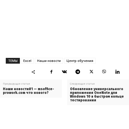
ТЕМЫ
Excel
Наши новости
Центр обучения
Предыдущая статья
Следующая статья
Наши новости#1 — msoffice-
Обновление универсального
prowork.com что нового?
приложения OneNote для
Windows 10 в быстром кольце
тестирования