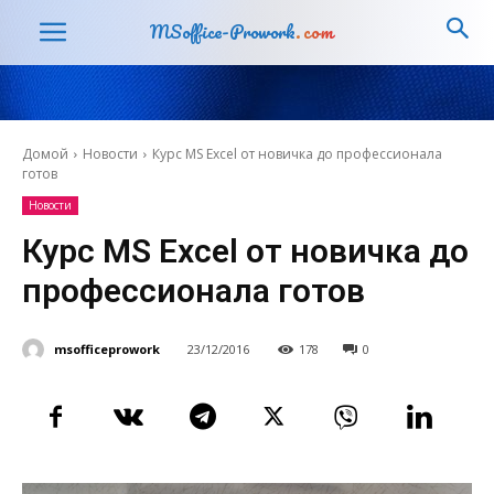
MSoffice-Prowork
.com
Домой
Новости
Курс MS Excel от новичка до профессионала
готов
Новости
Курс MS Excel от новичка до
профессионала готов
msofficeprowork
23/12/2016
178
0