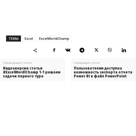
ТЕМЫ
Excel
ExcelWorldChamp
Предыдущая статья
Следующая статья
Видеоверсия статьи
Пользователям доступна
#ExcelWordlChamp 1-1 решаем
возможность экспорта отчета
задачи первого тура
Power BI в файл PowerPoint