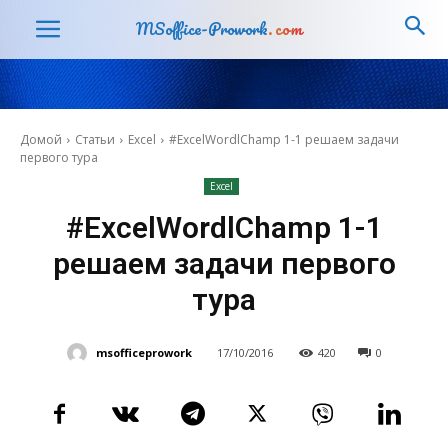
MSoffice-Prowork
.com
Домой
Статьи
Excel
#ExcelWordlChamp 1-1 решаем задачи
первого тура
Excel
#ExcelWordlChamp 1-1
решаем задачи первого
тура
msofficeprowork
17/10/2016
420
0