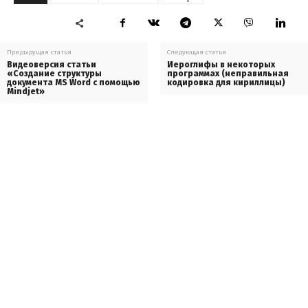
Предыдущая статья
Следующая статья
Видеоверсия статьи
Иероглифы в некоторых
«Создание структуры
программах (неправильная
документа MS Word с помощью
кодировка для кириллицы)
Mindjet»