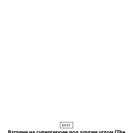
БЛОГ
Взгляни на супергероев под другим углом (The