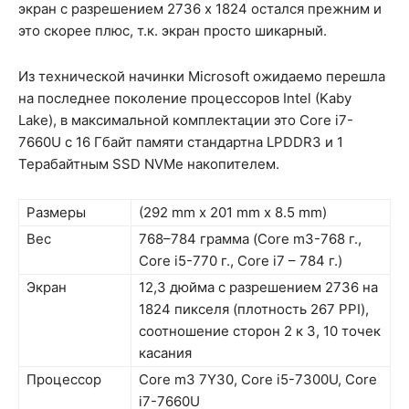
экран с разрешением 2736 x 1824 остался прежним и
это скорее плюс, т.к. экран просто шикарный.
Из технической начинки Microsoft ожидаемо перешла
на последнее поколение процессоров Intel (Kaby
Lake), в максимальной комплектации это Core i7-
7660U с 16 Гбайт памяти стандартна LPDDR3 и 1
Терабайтным SSD NVMe накопителем.
Размеры
(292 mm x 201 mm x 8.5 mm)
Вес
768–784 грамма (Core m3-768 г.,
Core i5-770 г., Core i7 – 784 г.)
Экран
12,3 дюйма с разрешением 2736 на
1824 пикселя (плотность 267 PPI),
соотношение сторон 2 к 3, 10 точек
касания
Процессор
Core m3 7Y30, Core i5-7300U, Core
i7-7660U