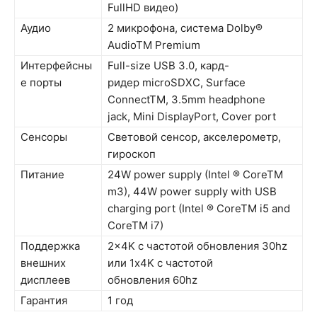
FullHD видео)
Аудио
2 микрофона, система Dolby®
AudioTM Premium
Интерфейсны
Full-size USB 3.0, кард-
е порты
ридер microSDXC, Surface
ConnectTM, 3.5mm headphone
jack, Mini DisplayPort, Cover port
Сенсоры
Световой сенсор, акселерометр,
гироскоп
Питание
24W power supply (Intel ® CoreTM
m3), 44W power supply with USB
charging port (Intel ® CoreTM i5 and
CoreTM i7)
Поддержка
2x4K с частотой обновления 30hz
внешних
или 1x4K с частотой
дисплеев
обновления 60hz
Гарантия
1 год