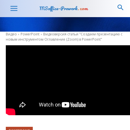
MSoffice-Prowork
.com
Видео
PowerPoint
Видеоверсия статьи "Создаем презентацию с
новым инструментом Оглавление (Zoom) в PowerPoint"