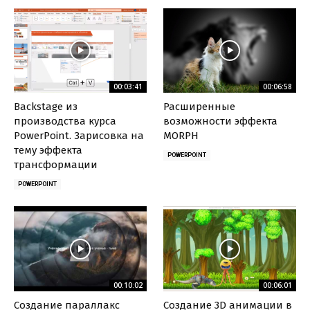
00:03:41
00:06:58
Backstage из
Расширенные
производства курса
возможности эффекта
PowerPoint. Зарисовка на
MORPH
тему эффекта
POWERPOINT
трансформации
POWERPOINT
00:10:02
00:06:01
Создание параллакс
Создание 3D анимации в