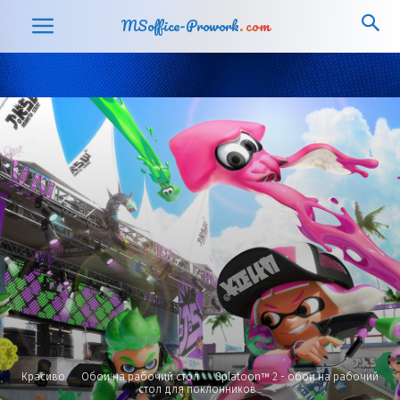
MSoffice-Prowork
.com
Красиво
Обои на рабочий стол
Splatoon™ 2 - обои на рабочий
стол для поклонников...