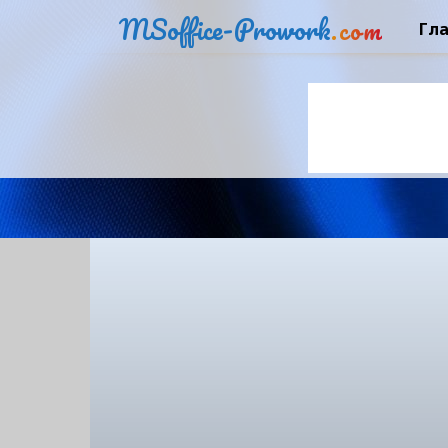
MSoffice-Prowork
.com
Гл