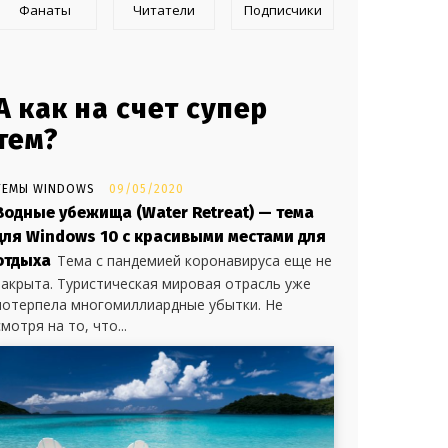
Фанаты
Читатели
Подписчики
А как на счет супер
тем?
ТЕМЫ WINDOWS
09/05/2020
Водные убежища (Water Retreat) — тема
для Windows 10 с красивыми местами для
отдыха
Тема с пандемией коронавируса еще не
закрыта. Туристическая мировая отрасль уже
потерпела многомиллиардные убытки. Не
смотря на то, что...