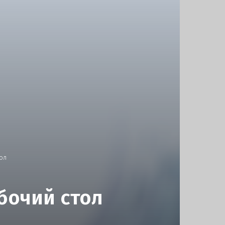
тол
бочий стол