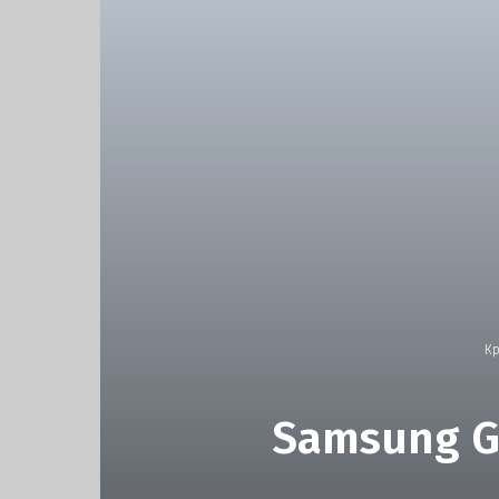
К
Samsung G