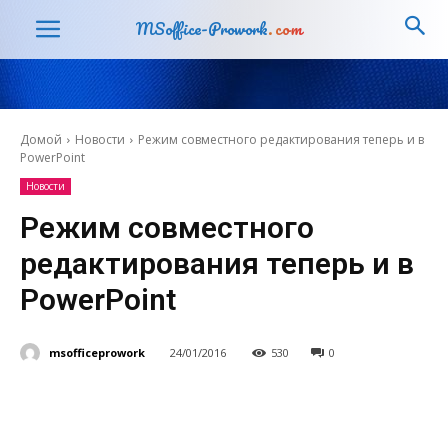
MSoffice-Prowork
.com
Домой
Новости
Режим совместного редактирования теперь и в
PowerPoint
Новости
Режим совместного
редактирования теперь и в
PowerPoint
msofficeprowork
24/01/2016
530
0