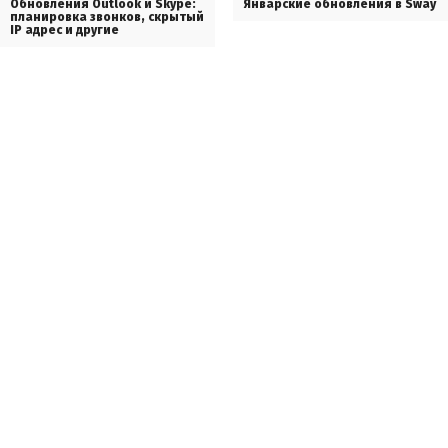
Обновления Outlook и Skype:
Январские обновления в Sway
планировка звонков, скрытый
IP адрес и другие