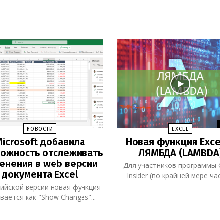
НОВОСТИ
EXCEL
icrosoft добавила
Новая функция Exce
ожность отслеживать
ЛЯМБДА (LAMBDA
енения в web версии
Для участников программы O
документа Excel
Insider (по крайней мере час
лийской версии новая функция
вается как "Show Changes"...