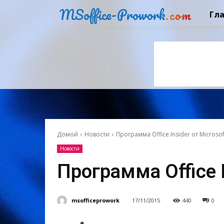
MSoffice-Prowork
.com
Гл
Домой
Новости
Программа Office Insider от Microsof
Новости
Программа Office I
msofficeprowork
17/11/2015
440
0