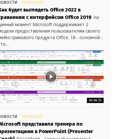
НОВОСТИ
20/07/2021
Как будет выглядеть Office 2022 в
сравнении с интерфейсом Office 2019
На
данный момент Microsoft поддерживает 2
модели предоставления пользователям своего
мейнстримового продукта Office. 1й - основной -
то...
00:06:35
НОВОСТИ
19/03/2021
Microsoft представила тренера по
презентациям в PowerPoint (Presenter
Coach)
PowerPoint - отличный инструмент