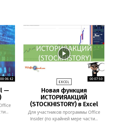
00:06:42
00:07:50
EXCEL
l —
Новая функция
)
ИСТОРИЯАКЦИЙ
(STOCKHISTORY) в Excel
ffice
ти...
Для участников программы Office
Insider (по крайней мере части...