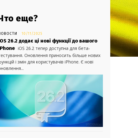
Что еще?
НОВОСТИ
10/11/2025
iOS 26.2 додає ці нові функції до вашого
iPhone
iOS 26.2 тепер доступна для бета-
тестування. Оновлення приносить більше нових
функцій і змін для користувачів iPhone. Є нові
оновлення...