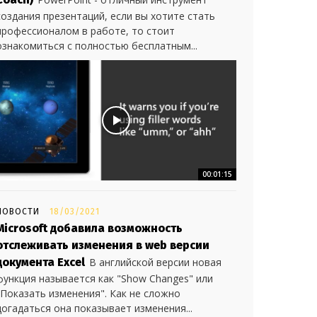
создания презентаций, если вы хотите стать
профессионалом в работе, то стоит
ознакомиться с полностью бесплатным...
00:01:15
НОВОСТИ
18/03/2021
Microsoft добавила возможность
отслеживать изменения в web версии
документа Excel
В английской версии новая
функция называется как "Show Changes" или
"Показать изменения". Как не сложно
догадаться она показывает изменения...