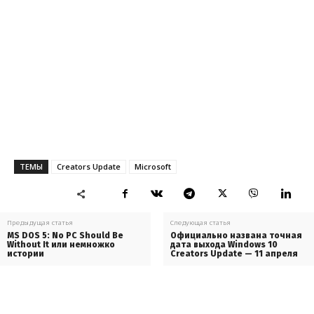
ТЕМЫ
Creators Update
Microsoft
Предыдущая статья
Следующая статья
MS DOS 5: No PC Should Be
Официально названа точная
Without It или немножко
дата выхода Windows 10
истории
Creators Update — 11 апреля