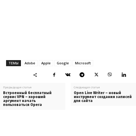
ТЕМЫ
Adobe
Apple
Google
Microsoft
Предыдущая статья
Следующая статья
Встроенный бесплатный
Open Live Writer – новый
сервис VPN – хороший
инструмент создания записей
аргумент начать
для сайта
пользоваться Opera